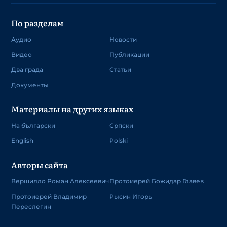
По разделам
Аудио
Новости
Видео
Публикации
Два града
Статьи
Документы
Материалы на других языках
На български
Српски
English
Polski
Авторы сайта
Вершилло Роман Алексеевич
Протоиерей Божидар Главев
Протоиерей Владимир
Рысин Игорь
Переслегин