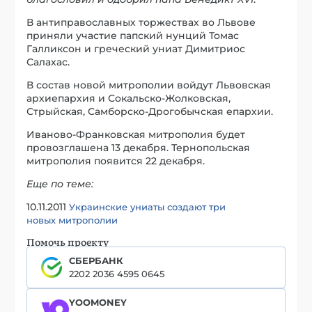
В антиправославных торжествах во Львове
приняли участие папский нунций Томас
Галликсон и греческий униат Димитриос
Салахас.
В состав новой митрополии войдут Львовская
архиепархия и Сокальско-Жолковская,
Стрыйская, Самборско-Дрогобычская епархии.
Иваново-Франковская митрополия будет
провозглашена 13 декабря. Тернопольская
митрополия появится 22 декабря.
Еще по теме:
10.11.2011
Украинские униаты создают три
новых митрополии
Помочь проекту
СБЕРБАНК
2202 2036 4595 0645
YOOMONEY