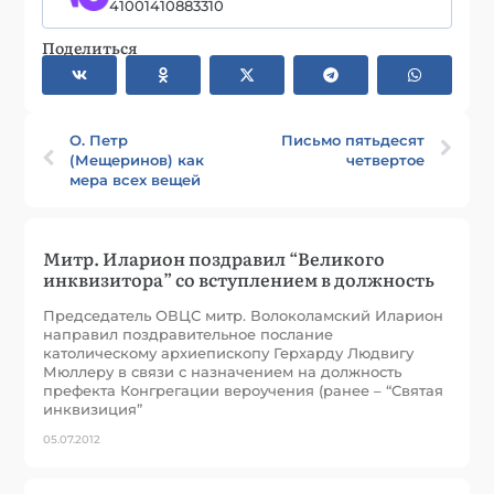
41001410883310
Поделиться
О. Петр
Письмо пятьдесят
(Мещеринов) как
четвертое
мера всех вещей
Митр. Иларион поздравил “Великого
инквизитора” со вступлением в должность
Председатель ОВЦС митр. Волоколамский Иларион
направил поздравительное послание
католическому архиепископу Герхарду Людвигу
Мюллеру в связи с назначением на должность
префекта Конгрегации вероучения (ранее – “Святая
инквизиция”
05.07.2012