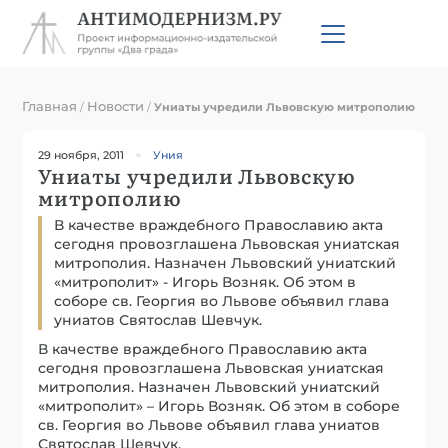
Главная
Новости
/
/
Униаты учредили Львовскую митрополию
29 ноября, 2011
Уния
Униаты учредили Львовскую
митрополию
В качестве враждебного Православию акта
сегодня провозглашена Львовская униатская
митрополия. Назначен Львовский униатский
«митрополит» - Игорь Возняк. Об этом в
соборе св. Георгия во Львове объявил глава
униатов Святослав Шевчук.
В качестве враждебного Православию акта
сегодня провозглашена Львовская униатская
митрополия. Назначен Львовский униатский
«митрополит» – Игорь Возняк. Об этом в соборе
св. Георгия во Львове объявил глава униатов
Святослав Шевчук.