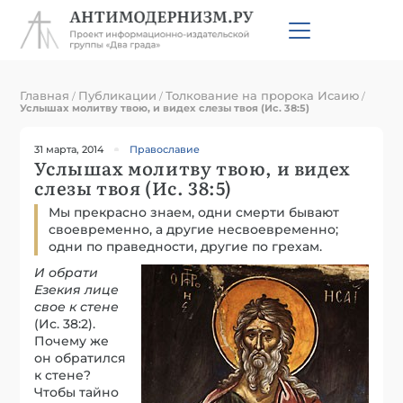
Главная
Публикации
Толкование на пророка Исаию
/
/
/
Услышах молитву твою, и видех слезы твоя (Ис. 38:5)
31 марта, 2014
Православие
Услышах молитву твою, и видех
слезы твоя (Ис. 38:5)
Мы прекрасно знаем, одни смерти бывают
своевременно, а другие несвоевременно;
одни по праведности, другие по грехам.
И обрати
Езекия лице
свое к стене
(Ис. 38:2).
Почему же
он обратился
к стене?
Чтобы тайно