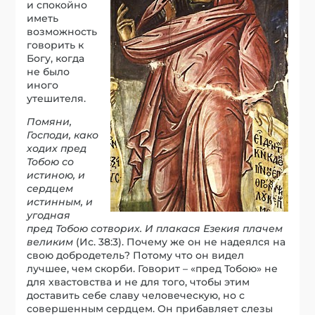
и спокойно
иметь
возможность
говорить к
Богу, когда
не было
иного
утешителя.
Помяни,
Господи, како
ходих пред
Тобою со
истиною, и
сердцем
истинным, и
угодная
пред Тобою сотворих. И плакася Езекия плачем
великим
(Ис. 38:3). Почему же он не надеялся на
свою добродетель? Потому что он видел
лучшее, чем скорби. Говорит – «пред Тобою» не
для хвастовства и не для того, чтобы этим
доставить себе славу человеческую, но с
совершенным сердцем. Он прибавляет слезы