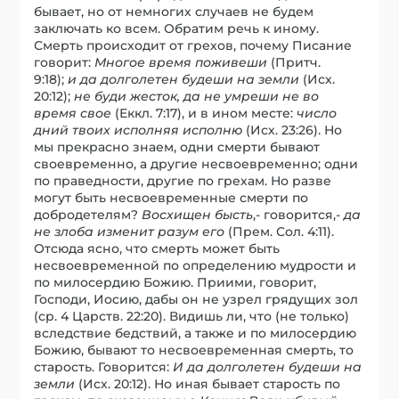
бывает, но от немногих случаев не будем
заключать ко всем. Обратим речь к иному.
Смерть происходит от грехов, почему Писание
говорит:
Многое время поживеши
(Притч.
9:18);
и да долголетен будеши на земли
(Исх.
20:12);
не буди жесток, да не умреши не во
время свое
(Еккл. 7:17), и в ином месте:
число
дний твоих исполняя исполню
(Исх. 23:26). Но
мы прекрасно знаем, одни смерти бывают
своевременно, а другие несвоевременно; одни
по праведности, другие по грехам. Но разве
могут быть несвоевременные смерти по
добродетелям?
Восхищен бысть
,- говорится,-
да
не злоба изменит разум его
(Прем. Сол. 4:11).
Отсюда ясно, что смерть может быть
несвоевременной по определению мудрости и
по милосердию Божию. Приими, говорит,
Господи, Иосию, дабы он не узрел грядущих зол
(ср. 4 Царств. 22:20). Видишь ли, что (не только)
вследствие бедствий, а также и по милосердию
Божию, бывают то несвоевременная смерть, то
старость. Говорится:
И да долголетен будеши на
земли
(Исх. 20:12). Но иная бывает старость по