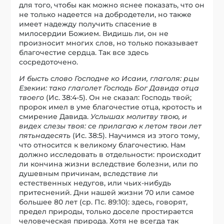
для того, чтобы как можно яснее показать, что он
не только надеется на добродетели, но также
имеет надежду получить спасение в
милосердии Божием. Видишь ли, он не
произносит многих слов, но только показывает
благочестие сердца. Так все здесь
сосредоточено.
И бысть слово Господне ко Исаии, глаголя: рцы
Езекии: тако глаголет Господь Бог Давида отца
твоего
(Ис. 38:4-5). Он не сказал: Господь твой;
пророк имел в уме благочестие отца, кротость и
смирение Давида.
Услышах молитву твою, и
видех слезы твоя: се прилагаю к летом твои лет
пятьнадесять
(Ис. 38:5). Научимся из этого тому,
что относится к великому благочестию. Нам
должно исследовать в отдельности: происходит
ли кончина жизни вследствие болезни, или по
душевным причинам, вследствие ли
естественных недугов, или чьих-нибудь
притеснений. Дни нашей жизни 70 или самое
большее 80 лет (ср. Пс. 89:10): здесь, говорят,
предел природы, только доселе простирается
человеческая природа. Хотя не всегда так