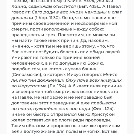
грехам, по сказанному о Каине:
Всяк, убивый
Каина, седмижды отмстится
(Быт. 4:15)… А Павел
говорит:
Сего ради в вас мнози немощны и спят
довольни
(1 Кор. 11:30). Ясно, что мы нашли две
причины своевременной и несвоевременной
смерти, противоположные между собою:
праведность и грех. Посмотрим, не можем ли
мы найти также иных причин. Да, находим,
именно, – хотя ты и не веришь этому, – то, что
Бог может возбудить болезнь или обиды людей.
Умирают не только по причине козней
человеческих, а и по допущению Божию,
подобно тем, на которых упала башня
(Силоамская), о которых Иисус говорил:
Мните
ли, яко тии должнейши бяху паче всех живущих
во Иерусалиме
(Лк. 13:4). А бывает иная причина
и своевременной смерти, как исполнилось это
на Павле. Не напрасно и не неправедно был
долговечен этот праведник:
А еже пребывати
во плоти, нужнейше есть вас ради
(Фил. 1:24),
иначе он быстро отправился бы ко Христу: он
желал оставаться во плоти ради проповеди.
Таким образом и пророки по этим же причинам
вели долгую жизнь для пользы многих. Вот мы