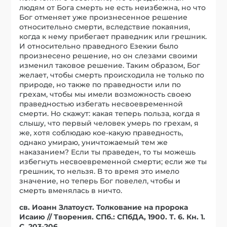
людям от Бога смерть не есть неизбежна, но что
Бог отменяет уже произнесенное решение
относительно смерти, вследствие покаяния,
когда к нему прибегает праведник или грешник.
И относительно праведного Езекии было
произнесено решение, но он слезами своими
изменил таковое решение. Таким образом, Бог
желает, чтобы смерть происходила не только по
природе, но также по праведности или по
грехам, чтобы мы имели возможность своею
праведностью избегать несвоевременной
смерти. Но скажут: какая теперь польза, когда я
слышу, что первый человек умерь по грехам, я
же, хотя соблюдаю кое-какую праведность,
однако умираю, уничтожаемый тем же
наказанием? Если ты праведен, то ты можешь
избегнуть несвоевременной смерти; если же ты
грешник, то нельзя. В то время это имело
значение, но теперь Бог повелел, чтобы и
смерть вменялась в ничто.
св. Иоанн Златоуст. Толкование на пророка
Исаию // Творения. СПб.: СПбДА, 1900. Т. 6. Кн. 1.
С. 203-206