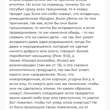
египтян. Но если ты скажешь, почему Он не
погубил сразу всех грешников, то я скажу:
придет суд. Если кто-либо скажет, что младенцы,
умерщвленные Иродом, были убиты не по тем
причинам, так как, если бы они были
грешниками, то могли бы исправиться, а если
праведниками, то им нанесена обида, – то мы
скажем, что на самом деле – не так. Бог умеет
воздавать даже едва родившимся, когда Он
даже о неродившемся, который не сделал
ничего доброго или злого, говорит:
Болий
поработает меньшему
(Рим. 9:12), а
также:
Иакова возлюбих, Исава же
возненавидех
(там же ст. 13), и это сказано
относительно грядущего, так как Бог знает,
какого они направления. Ясно, что
новорожденные, если хороши, угодны Богу, а
если злы, то смерть для них же полезнее, чтобы
они не сделались злыми. Но каким образом,
скажут, понимать следующее: если предается
казни какой-либо вор или преступник, то ужели
Бог повелел, чтобы тот умер злою смертью? Не
от Бога произошло такое повеление, но от