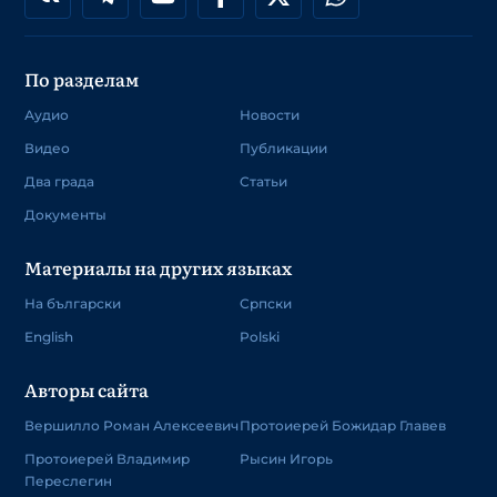
По разделам
Аудио
Новости
Видео
Публикации
Два града
Статьи
Документы
Материалы на других языках
На български
Српски
English
Polski
Авторы сайта
Вершилло Роман Алексеевич
Протоиерей Божидар Главев
Протоиерей Владимир
Рысин Игорь
Переслегин