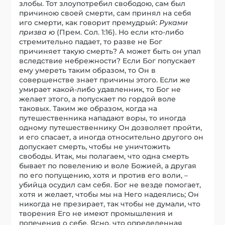
злобы. Тот злоупотребил свободою, сам был
причиною своей смерти, сам принял на себя
иго смерти, как говорит премудрый:
Руками
призва ю
(Прем. Сол. 1:16). Но если кто-либо
стремительно падает, то разве не Бог
причиняет такую смерть? А может быть он упал
вследствие небрежности? Если Бог попускает
ему умереть таким образом, то Он в
совершенстве знает причины этого. Если же
умирает какой-либо удавленник, то Бог не
желает этого, а попускает по гордой воле
таковых. Таким же образом, когда на
путешественника нападают воры, то иногда
одному путешественнику Он дозволяет пройти,
и его спасает, а иногда относительно другого он
допускает смерть, чтобы не уничтожить
свободы. Итак, мы полагаем, что одна смерть
бывает по повелению и воле Божией, а другая
по его попущению, хотя и против его воли, –
убийца осудил сам себя. Бог не везде помогает,
хотя и желает, чтобы мы на Него надеялись; Он
никогда не презирает, так чтобы не думали, что
творения Его не имеют промышления и
попечения о себе. Ясно, что определенная