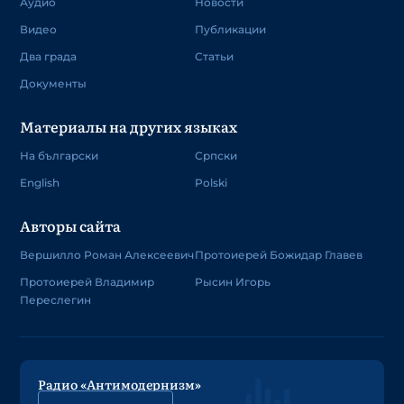
Аудио
Новости
Видео
Публикации
Два града
Статьи
Документы
Материалы на других языках
На български
Српски
English
Polski
Авторы сайта
Вершилло Роман Алексеевич
Протоиерей Божидар Главев
Протоиерей Владимир
Рысин Игорь
Переслегин
Радио «Антимодернизм»