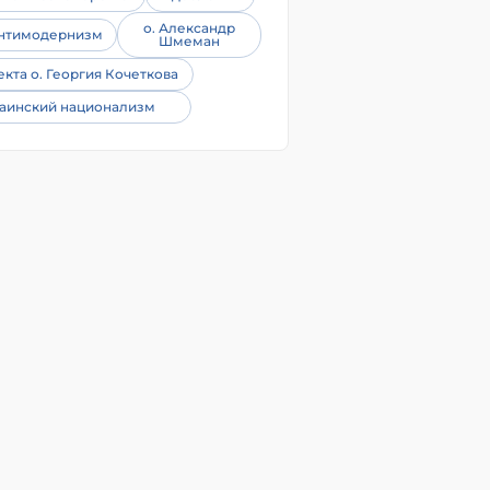
о. Александр
нтимодернизм
Шмеман
екта о. Георгия Кочеткова
аинский национализм