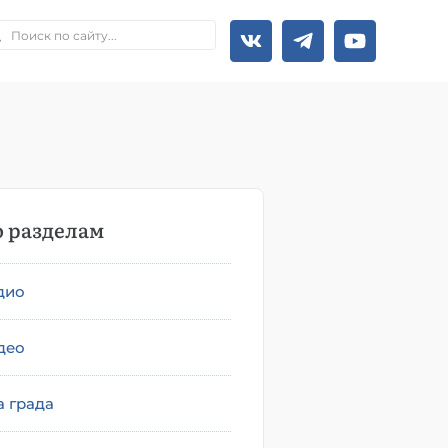
 разделам
дио
део
а града