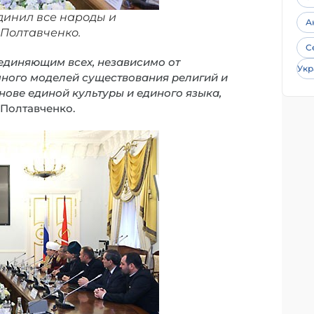
динил все народы и
А
 Полтавченко.
С
единяющим всех, независимо от
Укр
ного моделей существования религий и
нове единой культуры и единого языка,
й Полтавченко.