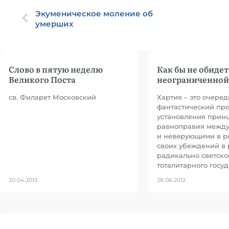
Экуменическое моление об
умерших
Слово в пятую неделю
Как бы не обиде
Великого Поста
неограниченной
св. Филарет Московский
Хартия – это очере
фантастический про
установления прин
равноправия межд
и неверующими в р
своих убеждений в 
радикально светско
тоталитарного госуд
20.04.2013
28.06.2012