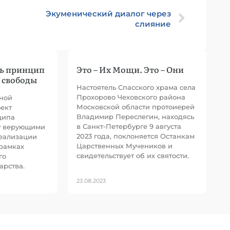
Экуменический диалог через
слияние
ть принцип
Это – Их Мощи. Это – Они
 свободы
Настоятель Спасского храма села
Прохорово Чеховского района
дной
Московской области протоиерей
ект
Владимир Переслегин, находясь
ципа
в Санкт-Петербурге 9 августа
у верующими
2023 года, поклоняется Останкам
еализации
Царственных Мучеников и
рамках
свидетельствует об их святости.
го
арства.
23.08.2023