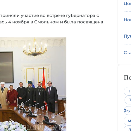
До
риняли участие во встрече губернатора с
Но
ась 4 ноября в Смольном и была посвящена
Пу
Ст
По
П
П
Эк
М
Л