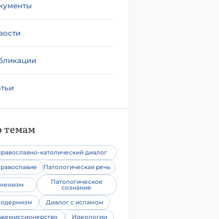
кументы
вости
бликации
атьи
 темам
равославно-католический диалог
равославие
Патологическая речь
Патологическое
уменизм
сознание
одернизм
Диалог с исламом
жемиссионерство
Идеологии