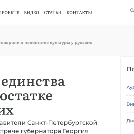
ПРОЕКТЕ
ВИДЕО
СТАТЬИ
КОНТАКТЫ
говорили о недостатке культуры у русских
По
 единства
Ау
остатке
их
Ви
Дв
тавители Санкт-Петербургской
трече губернатора Георгия