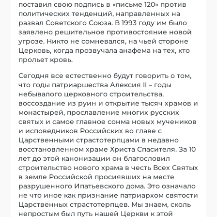
поставил свою подпись в «письме 120» против
политических тенденций, направленных на
развал Советского Союза. В 1993 году им было
заявлено решительное противостояние новой
угрозе. Никто не сомневался, на чьей стороне
Церковь, когда прозвучала анафема на тех, кто
прольет кровь.
Сегодня все естественно будут говорить о том,
что годы патриаршества Алексия II – годы
небывалого церковного строительства,
воссоздание из руин и открытие тысяч храмов и
монастырей, прославление многих русских
святых и самое главное сонма новых мучеников
и исповедников Российских во главе с
Царственными страстотерпцами в недавно
восстановленном храме Христа Спасителя. За 10
лет до этой канонизации он благословил
строительство нового храма в честь Всех Святых
в земле Российской просиявших на месте
разрушенного Ипатьевского дома. Это означало
не что иное как признание патриархом святости
Царственных страстотерпцев. Мы знаем, сколь
непростым был путь нашей Церкви к этой