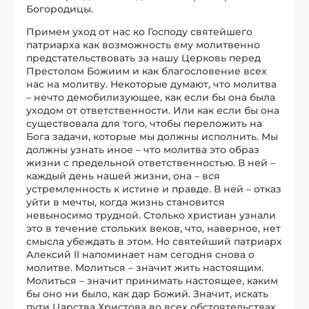
Богородицы.
Примем уход от нас ко Господу святейшего
патриарха как возможность ему молитвенно
предстательствовать за нашу Церковь перед
Престолом Божиим и как благословение всех
нас на молитву. Некоторые думают, что молитва
– нечто демобилизующее, как если бы она была
уходом от ответственности. Или как если бы она
существовала для того, чтобы переложить на
Бога задачи, которые мы должны исполнить. Мы
должны узнать иное – что молитва это образ
жизни с предельной ответственностью. В ней –
каждый день нашей жизни, она – вся
устремленность к истине и правде. В ней – отказ
уйти в мечты, когда жизнь становится
невыносимо трудной. Столько христиан узнали
это в течение стольких веков, что, наверное, нет
смысла убеждать в этом. Но святейший патриарх
Алексий II напоминает нам сегодня снова о
молитве. Молиться – значит жить настоящим.
Молиться – значит принимать настоящее, каким
бы оно ни было, как дар Божий. Значит, искать
пути Царства Христова во всех обстоятельствах.