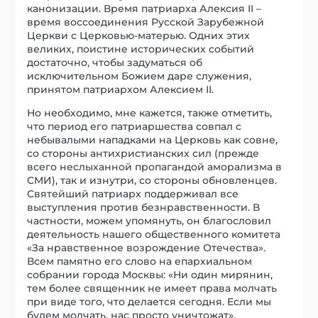
канонизации. Время патриарха Алексия II –
время воссоединения Русской Зарубежной
Церкви с Церковью-матерью. Одних этих
великих, поистине исторических событий
достаточно, чтобы задуматься об
исключительном Божием даре служения,
принятом патриархом Алексием II.
Но необходимо, мне кажется, также отметить,
что период его патриаршества совпал с
небывалыми нападками на Церковь как совне,
со стороны антихристианских сил (прежде
всего неслыханной пропагандой аморализма в
СМИ), так и изнутри, со стороны обновленцев.
Святейший патриарх поддерживал все
выступления против безнравственности. В
частности, можем упомянуть, он благословил
деятельность нашего общественного комитета
«За нравственное возрождение Отечества».
Всем памятно его слово на епархиальном
собрании города Москвы: «Ни один мирянин,
тем более священник не имеет права молчать
при виде того, что делается сегодня. Если мы
будем молчать, нас просто уничтожат».