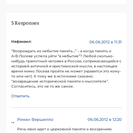
5 Responses
Нафанаил
:
06.06.2012 в 11:31
“Возрождать из небытия память…” – а когда память о
А.Ф.Лосеве успела уйти “в небытие”? Любой сколько-
нибудь грамотный человек в России, соприкасающийся с
историей античной и христианской мысли, в настоящее
время мимо Лосева пройти не может (нравится это кому-
то или нет). К тому же в источнике сказано:
“возвращение исторической памяти о мыслителе”.
Согласитесь, это не то же самое.
Ответить
Роман Вершилло
06.06.2012 в 12:20
:
Речь явно идет о церковной памяти о воззрениях