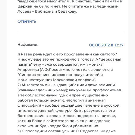
“выдающегося мыслителя”. К счастью, такой памяти
в
Церкви
не было и нет. Не считать же наследниками
Лосева – Бибихина и Седакову.
Ответить
Нафанаил
:
06.06.2012 в 13:37
1) Разве речь идет о его прославлении как святого?
Никому еще это не приходило в голову. А “церковная
память” ему – уже совершается, имя монаха
Андроника (А.Ф.Лосев) много лет как включено в
“Синодик почивших священнослужителей и
монашествующих Московской епархии”.
2) Мыслитель он – выдающийся или даже великий
(кавычки здесь ни к чему); как ученый, профессионал
в тех областях науки, где он преимущественно
работал (классическая филология и античная
философия) – вообще редчайшее явление в русской
интеллектуальной культуре. Хотя, разумеется, его
богословские взгляды можно подвергать критике,
хотя на Вашем сайте этого пока еще не сделано
сколько-нибудь подробно и убедительно.
3) С последним соглашусь: ни О.Седакова, ни даже