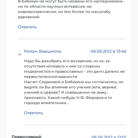
В.Бибихин не могут быть названы его наследниками –
ни по области научных интересов, ни
мировоззренчески, ни тем более по масштабу
дарований.
Ответить
Роман Вершилло
06.06.2012 в 13:46
:
Надо бы разобрать его воззрения, но из-за
отсутствия интереса к ним со стороны
модернистов и православных – это дело далеко не
первостепенной важности.
Насчет Седаковой и Бибихина мы согласились, но
видите ли Вы влияние его учения (или, вернее,
учений) в Церкви? Я совершенно не вижу,
признаюсь. Какой-нибудь Н.Ф. Федоров и то
гораздо влиятельнее…
Ответить
Православный
:
06.06.2012 в 12:01