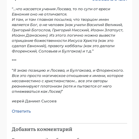
“
…что касается учения Лосева, то по сути от ереси
Евномия оно не отличается.
И там, и там главная посылка, что творцом имен
является Бог, а не человек (как учили Василий Великий,
Григорий Богослов, Григорий Нисский, Иоанн Златоуст,
Иоанн Дамаскин). Из этого логично можно вывести
отрицание божественности Иисуса Христа (как это
сделал Евномий), правоту каббалы (как это делали
Флоренский, Соловьев и Булгаков) и т.д.
”
***
“
Я знаю позицию и Лосева, и Булгакова, и Флоренского.
Все это просто магическое отношение к имени, которое
несовместимо с христианством… все эти авторы
реанимируют платонизм (хотя и пытаются от него
отмежеваться как Лосев)
”
иерей Даниил Сысоев
Ответить
Добавить комментарий