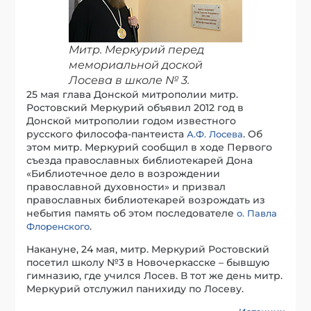
Митр. Меркурий перед
мемориальной доской
Лосева в школе № 3.
25 мая глава Донской митрополии митр.
Ростовский Меркурий объявил 2012 год в
Донской митрополии годом известного
русского философа-пантеиста
. Об
А.Ф. Лосева
этом митр. Меркурий сообщил в ходе Первого
съезда православных библиотекарей Дона
«Библиотечное дело в возрождении
православной духовности» и призвал
православных библиотекарей возрождать из
небытия память об этом последователе
о. Павла
.
Флоренского
Накануне, 24 мая, митр. Меркурий Ростовский
посетил школу №3 в Новочеркасске – бывшую
гимназию, где учился Лосев. В тот же день митр.
Меркурий отслужил панихиду по Лосеву.