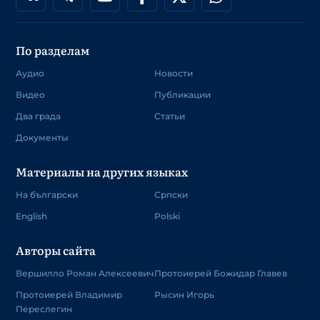
По разделам
Аудио
Новости
Видео
Публикации
Два града
Статьи
Документы
Материалы на других языках
На български
Српски
English
Polski
Авторы сайта
Вершилло Роман Алексеевич
Протоиерей Божидар Главев
Протоиерей Владимир
Рысин Игорь
Переслегин