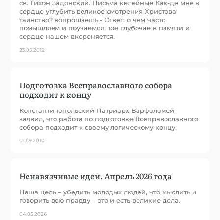
св. Тихон Задонский. Письма келейные Как-де мне в
сердце углубить великое смотрения Христова
таинство? вопрошаешь.- Ответ: о чем часто
помышляем и поучаемся, тое глубочае в памяти и
сердце нашем вкореняется.
23.05.2012
Подготовка Всеправославного собора
подходит к концу
Константинопольский Патриарх Варфоломей
заявил, что работа по подготовке Всеправославного
собора подходит к своему логическому концу.
01.09.2010
Ненавязчивые идеи. Апрель 2026 года
Наша цель – убедить молодых людей, что мыслить и
говорить всю правду – это и есть великие дела.
04.05.2026