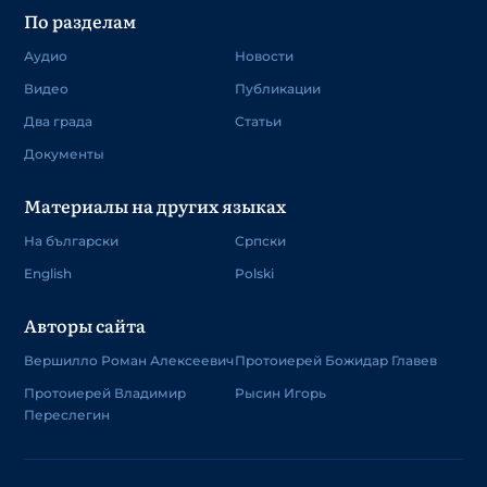
По разделам
Аудио
Новости
Видео
Публикации
Два града
Статьи
Документы
Материалы на других языках
На български
Српски
English
Polski
Авторы сайта
Вершилло Роман Алексеевич
Протоиерей Божидар Главев
Протоиерей Владимир
Рысин Игорь
Переслегин