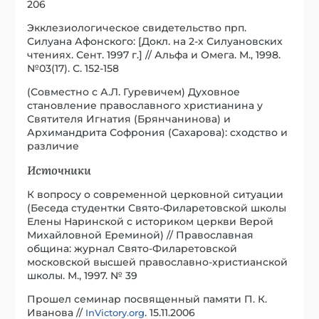
206
Экклезиологическое свидетельство прп.
Силуана Афонского: [Докл. на 2-х Силуановских
чтениях. Сент. 1997 г.] // Альфа и Омега. М., 1998.
№03(17). С. 152-158
(Совместно с А.Л. Гуревичем) Духовное
становление православного христианина у
Святителя Игнатия (Брянчанинова) и
Архимандрита Софрония (Сахарова): сходство и
различие
Источники
К вопросу о современной церковной ситуации
(Беседа студентки Свято-Филаретовской школы
Елены Наринской с историком церкви Верой
Михайловной Ереминой) // Православная
община: журнал Свято-Филаретовской
московской высшей православно-христианской
школы. М., 1997. № 39
Прошел семинар посвященный памяти П. К.
Иванова //
. 15.11.2006
InVictory.org