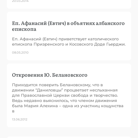
20.03.2014
Еп. Афанасий (Евтич) в объятиях албанского
епископа
Еп. Афанасий (Евтич) приветствует католического
епископа Призренского и Косовского Доде Гьерджи.
08.05.2010
Откровения Ю. Белановского
Приходится поверить Белановскому, что в
движении “Даниловцы” процветает неслыханная
для Православной Церкви свобода и творчество.
Ведь недавно выяснилось, что членом движения
была Мария Алехина – одна из участниц кощунства
в
13.06.2012