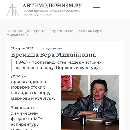
Главная
Два града
Персоналии
/
/
/
Еремина Вера
Михайловна
21 марта, 2013
Модернизм
Еремина Вера Михайловна
(1949) - пропагандистка модернистских
взглядов на веру, Церковь и культуру.
(1949)
–
пропагандистка
модернистских
взглядов на веру,
Церковь и культуру.
Закончила
химический
факультет МГУ,
аспирантуру
механико-