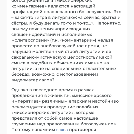
богослужения для «миссионерских
комментариев» являются настоящей
профанацией православного богослужения. Это
– какая-то «игра в литургию»: «а сейчас, братья и
сёстры, я буду делать то-то и то-то…». Непонятно,
почему пояснения «происходящих
священнодействий и исполняемых
молитвословий» (т.н. «комментарии») нельзя
провести во внебогослужебное время, не
нарушая молитвенный строй литургии и её
сакрально-мистическую целостность? Какой
смысл в подобных объяснениях именно на
литургии, а не на специальных огласительных
беседах, возможно, с использованием
видеоматериалов?
Однако в последнее время в рамках
продвижения в жизнь т.н. «миссионерского
императива» различным епархиям настойчиво
рекомендуется проведение подобных
«миссионерских литургий», которые
представляют собой самое настоящее
глумление над православным богослужением.
Поэтому напомним
протоиерея
слова