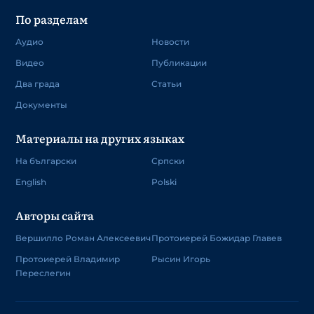
По разделам
Аудио
Новости
Видео
Публикации
Два града
Статьи
Документы
Материалы на других языках
На български
Српски
English
Polski
Авторы сайта
Вершилло Роман Алексеевич
Протоиерей Божидар Главев
Протоиерей Владимир
Рысин Игорь
Переслегин