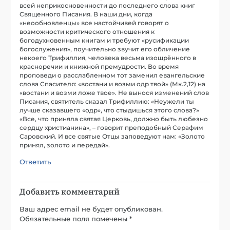
всей неприкосновенности до последнего слова книг
Священного Писания. В наши дни, когда
«неообновленцы» все настойчивей говорят о
возможности критического отношения к
богодухновенным книгам и требуют «русификации
богослужения», поучительно звучит его обличение
некоего Трифиллия, человека весьма изощрённого в
красноречии и книжной премудрости. Во время
проповеди о расслабленном тот заменил евангельские
слова Спасителя: «востани и возми одр твой» (Мк.2,12) на
«востани и возми ложе твое». Не вынося изменений слов
Писания, святитель сказал Трифиллию: «Неужели ты
лучше сказавшего «одр», что стыдишься этого слова?»
«Все, что приняла святая Церковь, должно быть любезно
сердцу христианина», – говорит преподобный Серафим
Саровский. И все святые Отцы заповедуют нам: «Золото
принял, золото и передай».
Ответить
Добавить комментарий
Ваш адрес email не будет опубликован.
Обязательные поля помечены
*