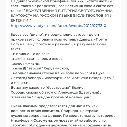
На днях архиепископ Ионафан (Елецких) (кстати частый
гость таких мероприятий) разместил на своем сайте вот
такое : ” БОЖЕСТВЕННАЯ ЛИТУРГИЯ СВЯТОГО ИОАННА
ЗЛАТОУСТА НА РУССКОМ ЯЗЫКЕ (МОЛИТВОСЛОВИЯ И
ЕКТЕНИИ)”
http://www.vladyka-ionafan.ru/events/2012/07/13-0
Здесь все “дивно”, и предисловие автора, где он
прикрывается словами псалмопевца Давида: «Пойте
Богу нашему, пойте все разумно», и разумеется сам
текст.
…и присно – и до века,
…паки и паки – вновь и вновь,
…живот – жизнь,
…семь (!) “версий” Херувимской,
…неоднозначная строка в Символе веры : ” И в Духа
Святого,Господа животворящего и от Отца исходящего, ”
и т.д. и т.п.
Воистину какое-то “бесстрашие” Божие!
Хорошо сказал об этом о. Александр (Шаргунов) :
“Святитель Спиридон против обновленцев ”
Очень важным представляется для нас и то, как
ревностно стоял святитель Спиридон на страже
духовных сокровищ Церкви. По свидетельству историков
Никифора и Созомена, он чрезвычайно заботился о
строгом соблюдении церковного чина и сохранении во