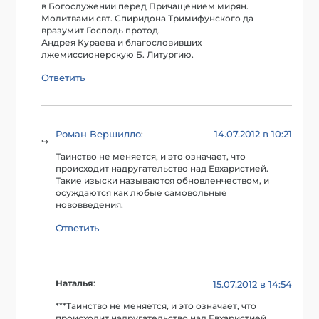
в Богослужении перед Причащением мирян.
Молитвами свт. Спиридона Тримифунского да
вразумит Господь протод.
Андрея Кураева и благословивших
лжемиссионерскую Б. Литургию.
Ответить
Роман Вершилло
14.07.2012 в 10:21
:
Таинство не меняется, и это означает, что
происходит надругательство над Евхаристией.
Такие изыски называются обновленчеством, и
осуждаются как любые самовольные
нововведения.
Ответить
Наталья
:
15.07.2012 в 14:54
***Таинство не меняется, и это означает, что
происходит надругательство над Евхаристией.