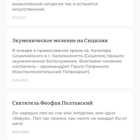
византийской литургии так и останется
искусственной.
01.11.2011
Экуменическое моление на Сицилии
В январе в православном храме св. Калогера
Сицилийского в г. Кальтасинетта (Сицилия) прошло
экуменическое богослужение. Возглавил моление
настоятель – архимандрит Паоло Патриколо
(Константинопольский Патриархат).
13.02.2013
Святитель Феофан Полтавский
Он нередко пел во сне или литургию, или одно
«Верую». Пел так громко, как никто не ожидал бы от
него!
19.02.2009