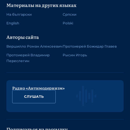
Материалы на других языках
На български
Српски
English
Polski
Авторы сайта
Вершилло Роман Алексеевич
Протоиерей Божидар Главев
Протоиерей Владимир
Рысин Игорь
Переслегин
Радио «Антимодернизм»
СЛУШАТЬ
Подписаться на рассылку