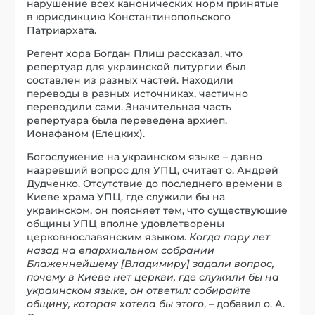
нарушение всех канонических норм принятые
в юрисдикцию Константинопольского
Патриархата.
Регент хора Богдан Плиш рассказал, что
репертуар для украинской литургии был
составлен из разных частей. Находили
переводы в разных источниках, частично
переводили сами. Значительная часть
репертуара была переведена архиеп.
Ионафаном (Елецких).
Богослужение на украинском языке – давно
назревший вопрос для УПЦ, считает о. Андрей
Дудченко. Отсутствие до последнего времени в
Киеве храма УПЦ, где служили бы на
украинском, он поясняет тем, что существующие
общины УПЦ вполне удовлетворены
церковнославянским языком.
Когда пару лет
назад на епархиальном собрании
Блаженнейшему [Владимиру] задали вопрос,
почему в Киеве нет церкви, где служили бы на
украинском языке, он ответил: собирайте
общину, которая хотела бы этого
, – добавил о. А.