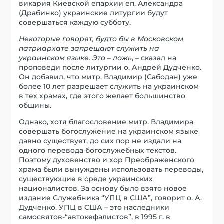
викария Киевской епархии еп. Александра
(Драбинко) украинские литургии будут
совершаться каждую субботу.
Некоторые говорят, будто бы в Московском
патриархате запрещают служить на
украинском языке. Это – ложь
, – сказал на
проповеди после литургии о. Андрей Дудченко.
Он добавил, что митр. Владимир (Сабодан) уже
более 10 лет разрешает служить на украинском
в тех храмах, где этого желает большинство
общины.
Однако, хотя благословение митр. Владимира
совершать богослужение на украинском языке
давно существует, до сих пор не издали на
одного перевода богослужебных текстов.
Поэтому духовенство и хор Преображенского
храма были вынуждены использовать переводы,
существующие в среде украинских
националистов. За основу было взято новое
издание Служебника “УПЦ в США”, говорит о. А.
Дудченко. УПЦ в США – это наследники
самосвятов-“автокефалистов”, в 1995 г. в