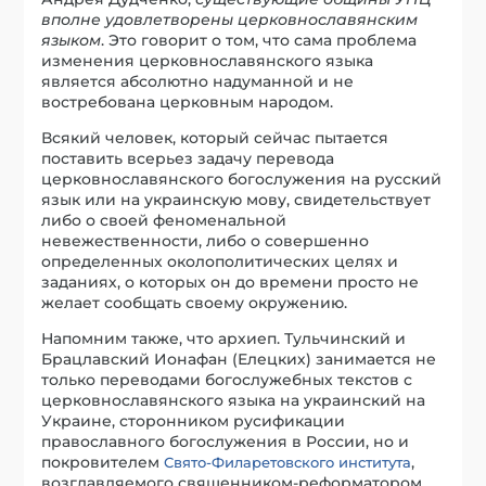
вполне удовлетворены церковнославянским
языком
. Это говорит о том, что сама проблема
изменения церковнославянского языка
является абсолютно надуманной и не
востребована церковным народом.
Всякий человек, который сейчас пытается
поставить всерьез задачу перевода
церковнославянского богослужения на русский
язык или на украинскую мову, свидетельствует
либо о своей феноменальной
невежественности, либо о совершенно
определенных околополитических целях и
заданиях, о которых он до времени просто не
желает сообщать своему окружению.
Напомним также, что архиеп. Тульчинский и
Брацлавский Ионафан (Елецких) занимается не
только переводами богослужебных текстов с
церковнославянского языка на украинский на
Украине, сторонником русификации
православного богослужения в России, но и
покровителем
,
Свято-Филаретовского института
возглавляемого священником-реформатором