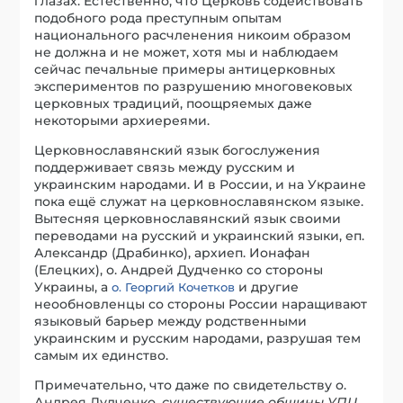
глазах. Естественно, что Церковь содействовать
подобного рода преступным опытам
национального расчленения никоим образом
не должна и не может, хотя мы и наблюдаем
сейчас печальные примеры антицерковных
экспериментов по разрушению многовековых
церковных традиций, поощряемых даже
некоторыми архиереями.
Церковнославянский язык богослужения
поддерживает связь между русским и
украинским народами. И в России, и на Украине
пока ещё служат на церковнославянском языке.
Вытесняя церковнославянский язык своими
переводами на русский и украинский языки, еп.
Александр (Драбинко), архиеп. Ионафан
(Елецких), о. Андрей Дудченко со стороны
Украины, а
и другие
о. Георгий Кочетков
неообновленцы со стороны России наращивают
языковый барьер между родственными
украинским и русским народами, разрушая тем
самым их единство.
Примечательно, что даже по свидетельству о.
Андрея Дудченко,
существующие общины УПЦ