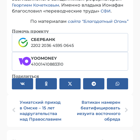
. Именно владыка Ионафан
Георгием Кочетковым
благословил «переводческие труды»
.
СФИ
По материалам
сайта “Благодатный Огонь”
Помочь проекту
СБЕРБАНК
2202 2036 4595 0645
YOOMONEY
41001410883310
Поделиться
Униатский приход
Ватикан намерен
в Омске – 15 лет
беатифицировать
надругательства
иезуита восточного
над Православием
обряда