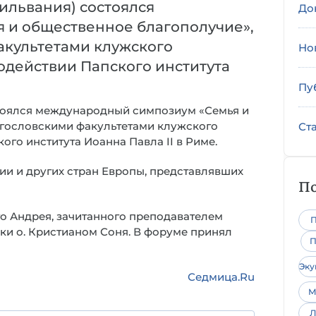
сильвания) состоялся
До
 и общественное благополучие»,
акультетами клужского
Но
одействии Папского института
Пу
стоялся международный симпозиум «Семья и
огословскими факультетами клужского
Ст
го института Иоанна Павла II в Риме.
и и других стран Европы, представлявших
По
 Андрея, зачитанного преподавателем
П
ки о. Кристианом Соня. В форуме принял
П
Эк
Седмица.Ru
М
Л