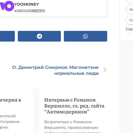
YOOMONEY
А
41001410883310
С
Укр
О. Димитрий Смирнов: Магометане
нормальные люди
ечерня в
Интервью с Романом
Вершилло, гл. ред. сайта
“Антимодернизм”
тантской
отслужена
Встретиться с Романом
рня.
Вершилло, православным