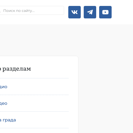
 разделам
дио
део
а града