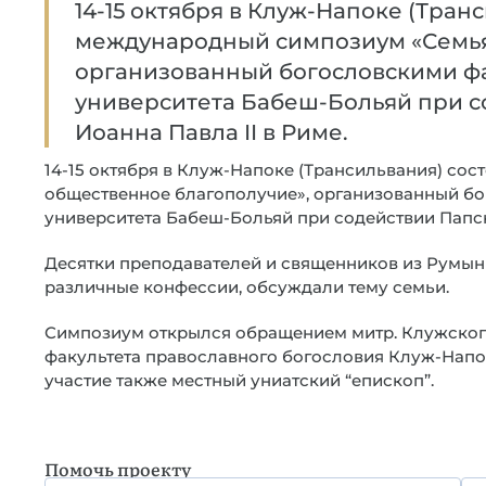
14-15 октября в Клуж-Напоке (Тран
международный симпозиум «Семья
организованный богословскими ф
университета Бабеш-Больяй при с
Иоанна Павла II в Риме.
14-15 октября в Клуж-Напоке (Трансильвания) со
общественное благополучие», организованный б
университета Бабеш-Больяй при содействии Папско
Десятки преподавателей и священников из Румыни
различные конфессии, обсуждали тему семьи.
Симпозиум открылся обращением митр. Клужского
факультета православного богословия Клуж-Напо
участие также местный униатский “епископ”.
Помочь проекту