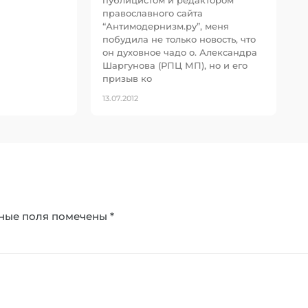
публицистом и редактором
православного сайта
“Антимодернизм.ру”, меня
побудила не только новость, что
он духовное чадо о. Александра
Шаргунова (РПЦ МП), но и его
призыв ко
13.07.2012
ные поля помечены
*