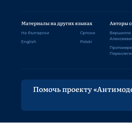
Материалы на других языках
Авторы с
На български
Српски
Вершилло
Алексееви
English
Polski
Протоиер
Переслеги
Помочь проекту «Антимод