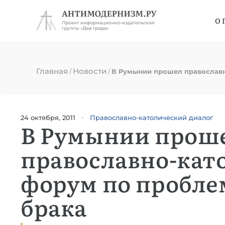
О 
Главная
Новости
/
/
В Румынии прошел православн
24 октября, 2011
Православно-католический диалог
В Румынии прош
православно-кат
форум по пробле
брака