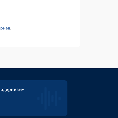
ариев
.
модернизм»