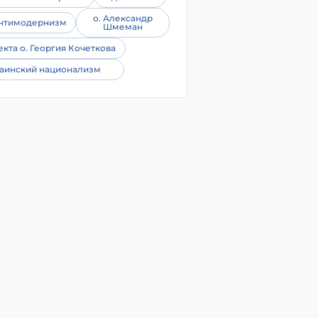
о. Александр
нтимодернизм
Шмеман
екта о. Георгия Кочеткова
аинский национализм