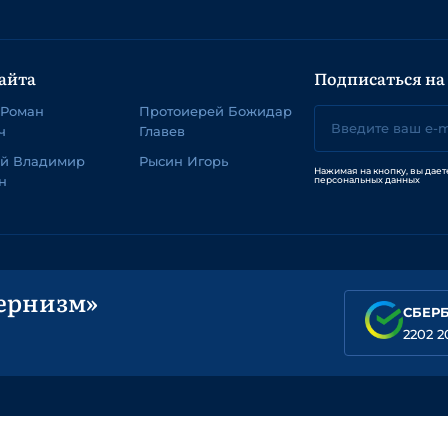
айта
Подписаться на
 Роман
Протоиерей Божидар
ч
Главев
ей Владимир
Рысин Игорь
Нажимая на кнопку, вы дает
н
персональных данных
ернизм»
СБЕР
2202 2