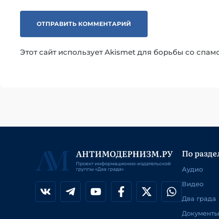
Этот сайт использует Akismet для борьбы со спам
По разде
Аудио
Видео
Два града
Документы