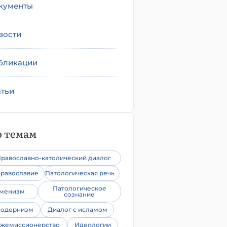
кументы
вости
бликации
атьи
 темам
равославно-католический диалог
равославие
Патологическая речь
Патологическое
уменизм
сознание
одернизм
Диалог с исламом
жемиссионерство
Идеологии