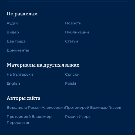
По разделам
Аудио
Новости
Видео
Публикации
Два града
Статьи
Документы
Материалы на других языках
На български
Српски
English
Polski
Авторы сайта
Вершилло Роман Алексеевич
Протоиерей Божидар Главев
Протоиерей Владимир
Рысин Игорь
Переслегин