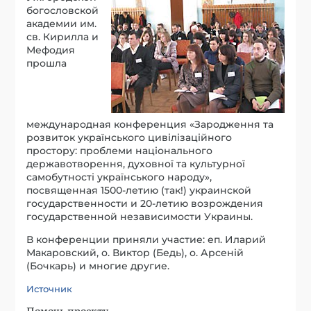
богословской
академии им.
св. Кирилла и
Мефодия
прошла
международная конференция «Зародження та
розвиток українського цивілізаційного
простору: проблеми національного
державотворення, духовної та культурної
самобутності українського народу»,
посвященная 1500-летию (так!) украинской
государственности и 20-летию возрождения
государственной независимости Украины.
В конференции приняли участие: еп. Иларий
Макаровский, о. Виктор (Бедь), о. Арсеній
(Бочкарь) и многие другие.
Источник
Помочь проекту