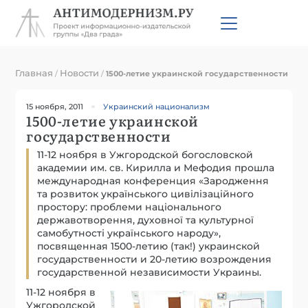
Главная
Новости
/
/
1500-летие украинской государственности
15 ноября, 2011
Украинский национализм
1500-летие украинской
государственности
11-12 ноября в Ужгородской богословской
академии им. св. Кирилла и Мефодия прошла
международная конференция «Зародження
та розвиток українського цивілізаційного
простору: проблеми національного
державотворення, духовної та культурної
самобутності українського народу»,
посвященная 1500-летию (так!) украинской
государственности и 20-летию возрождения
государственной независимости Украины.
11-12 ноября в
Ужгородской