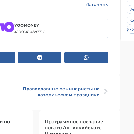
Источник
А
С
YOOMONEY
Укр
41001410883310
Православные семинаристы на
католическом празднике
и по
Программное послание
нового Антиохийского
Патриарха