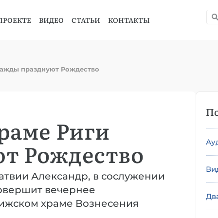
ПРОЕКТЕ
ВИДЕО
СТАТЬИ
КОНТАКТЫ
важды празднуют Рождество
По
раме Риги
Ау
т Рождество
Ви
Латвии Александр, в сослужении
совершит вечернее
Дв
рижском храме Вознесения