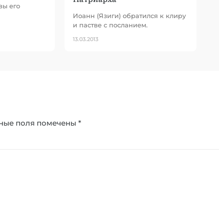
вы его
Иоанн (Язиги) обратился к клиру
и пастве с посланием.
13.03.2013
ные поля помечены
*