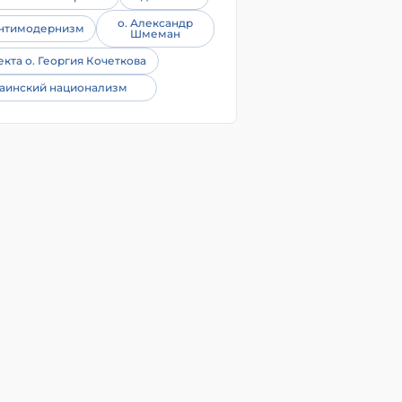
о. Александр
нтимодернизм
Шмеман
екта о. Георгия Кочеткова
аинский национализм