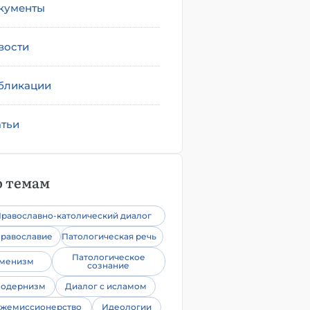
кументы
вости
бликации
атьи
 темам
равославно-католический диалог
равославие
Патологическая речь
Патологическое
уменизм
сознание
одернизм
Диалог с исламом
жемиссионерство
Идеологии