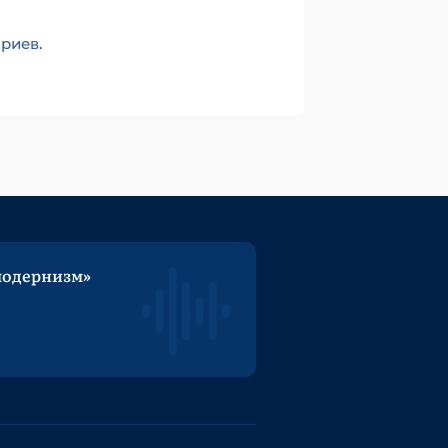
ариев
.
модернизм»