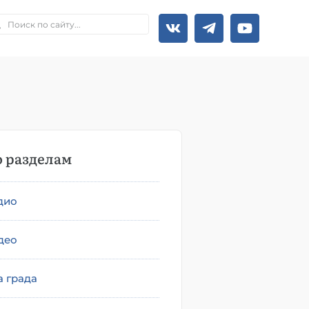
 разделам
дио
део
а града