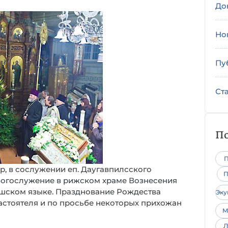
До
Но
Пу
Ст
По
П
р, в сослужении еп. Даугавпилсского
П
богослужение в рижском храме Вознесения
ышском языке. Празднование Рождества
Эк
астоятеля и по просьбе некоторых прихожан
М
Л