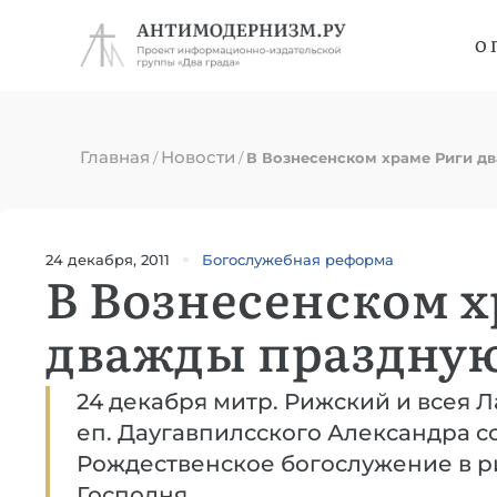
О 
Главная
Новости
/
/
В Вознесенском храме Риги д
24 декабря, 2011
Богослужебная реформа
В Вознесенском х
дважды праздную
24 декабря митр. Рижский и всея 
еп. Даугавпилсского Александра 
Рождественское богослужение в 
Господня.