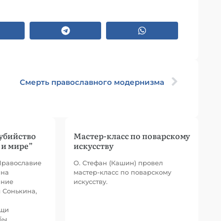
Смерть православного модернизма
убийство
Мастер-класс по поварскому
 и мире”
искусству
Православие
О. Стефан (Кашин) провел
ина
мастер-класс по поварскому
ание
искусству.
м Сонькина,
ощи
бы