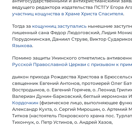
антигосударственными и антихристианскими заяв
ведущего редактора издательства ПСТГУ Егора Ага
участниц кощунства в Храме Христа Спасителя
.
Тогда за
кощунниц заступались
нынешние заступни
лишенный сана Федор Людоговский, Лидия Мониа
Порудоминская, Даниил Струве, Виктор Сударико
Языкова
.
Помимо защиты Уминского отметились антивоенн
Русской Православной Церкви с призывом к при
дьякон прихода Рождества Христова в Брюссельск
священник Евгений Антонов, протоиерей Олег Бато
Востродымов, о. Евгений Горячев, о. Леонид Грилих
Валериан Дунин-Барковский, беглый иеромонах И
Кордочкин
(физическое лицо, выполняющее функци
Александр Кухта, о. Сергий Мирошин, о. Артемий М
Титков (настоятель Покровского храма пос. Турлат
Тихончук, о. Петр Устинов, о. Андрей Хазов,