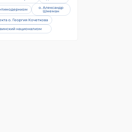
о. Александр
нтимодернизм
Шмеман
екта о. Георгия Кочеткова
аинский национализм