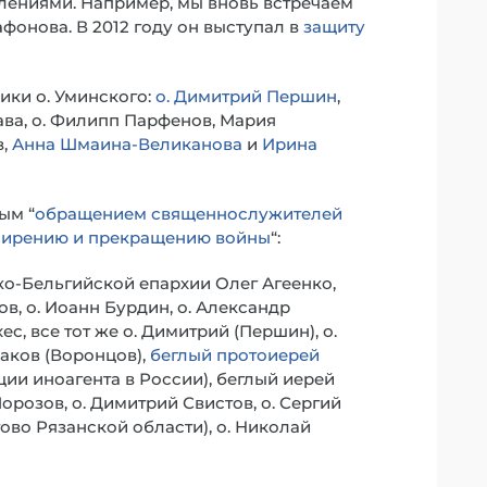
лениями. Например, мы вновь встречаем
фонова. В 2012 году он выступал в
защиту
ки о. Уминского:
о. Димитрий Першин
,
ва, о. Филипп Парфенов, Мария
в,
Анна Шмаина-Великанова
и
Ирина
ым “
обращением священнослужителей
мирению и прекращению войны
“:
о-Бельгийской епархии Олег Агеенко,
в, о. Иоанн Бурдин, о. Александр
ес, все тот же о. Димитрий (Першин), о.
аков (Воронцов),
беглый протоиерей
и иноагента в России), беглый иерей
орозов, о. Димитрий Свистов, о. Сергий
ово Рязанской области), о. Николай