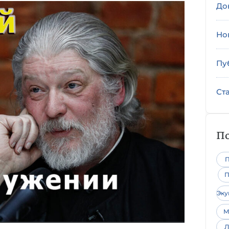
До
Но
Пу
Ст
По
П
П
Эк
М
Л