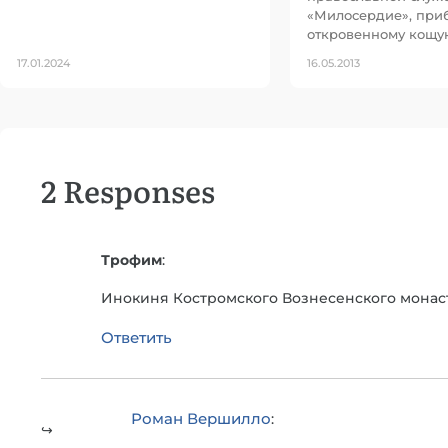
«Милосердие», приб
откровенному кощун
17.01.2024
16.05.2013
2 Responses
Трофим
:
Инокиня Костромского Вознесенского монаст
Ответить
Роман Вершилло
: