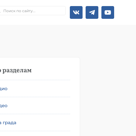
 разделам
дио
део
а града