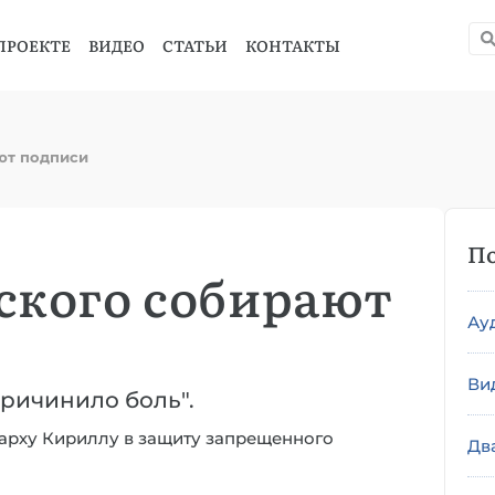
ПРОЕКТЕ
ВИДЕО
СТАТЬИ
КОНТАКТЫ
ют подписи
По
ского собирают
Ау
Ви
причинило боль".
арху Кириллу в защиту запрещенного
Дв