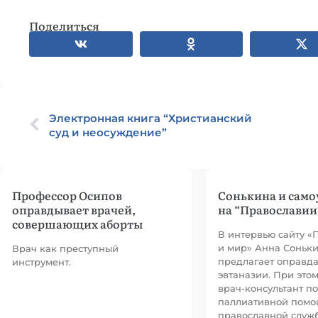
Поделиться
Электронная книга “Христианский
суд и неосуждение”
Профессор Осипов
Сонькина и само
оправдывает врачей,
на “Православии
совершающих аборты
В интервью сайту «
и мир» Анна Соньк
Врач как преступный
предлагает оправд
инструмент.
эвтаназии. При это
врач-консультант по
паллиативной пом
православной служ