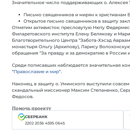
Значительное число поддерживающих о. Алексея 
Письмо священников и мирян к христианам Б
Открытое письмо священников в защиту заклю
Отметим активисток: пресловутую Нюту Федермесс
Филаретовского института Елену Белякову и Мари
Благотворительного Центра “Забота-Хэсэд Авраа
монастыря Ольгу (Архипову), Ларису Волохонскую
обращения “За правду и за демократию в России и
Среди пописавших наблюдается значительная кон
“
Православие и мир
“.
Наконец, в защиту о. Уминского выступили совсе
скандальный миссионер Максим Степаненко, Се
Федосов.
Помочь проекту
СБЕРБАНК
2202 2036 4595 0645