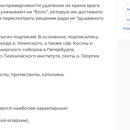
несправедливости удаления из храма врага
А
 указывают на “боль”, которую им доставило
ха пересмотреть решение ради их “душевного
С
Укр
тысяч подписей. В основном, подписались
да о. Уминского, а также свв. Космы и
мирского соборов в Петербурге,
-Тихоновского института, секты о. Георгия
сты, протестанты, католики,
зался наиболее характерным:
ой епархии),