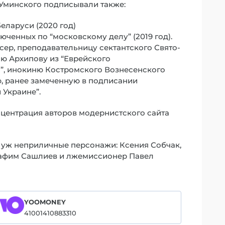
Уминского подписывали также:
еларуси (2020 год)
ченных по “московскому делу” (2019 год).
ер, преподавательницу сектантского Свято-
ю Архипову из “Еврейского
м”, инокиню Костромского Вознесенского
, ранее замеченную в подписании
 Украине”.
центрация авторов модернистского сайта
м уж неприличные персонажи: Ксения Собчак,
рафим Сашлиев и лжемиссионер Павел
YOOMONEY
41001410883310