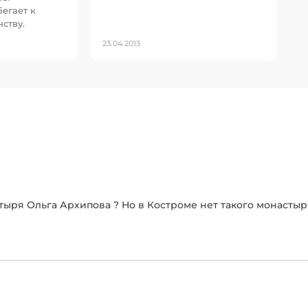
егает к
ству.
23.04.2013
ыря Ольга Архипова ? Но в Костроме нет такого монастыр