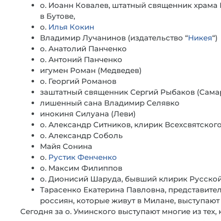
о. Иоанн Ковалев, штатный священник храм
в Бутове,
о.
Илья Кокин
Владимир Лучанинов (издательство “
Никея
“)
о. Анатолий Панченко
о. Антоний Панченко
игумен Роман (Медведев)
о. Георгий Романов
заштатный священник Сергий Рыбаков (Сама
лишенный сана Владимир Селявко
инокиня Силуана (Леви)
о. Александр Ситников, клирик Всехсвятского
о. Александр Соболь
Майя Сонина
о.
Рустик Фенченко
о. Максим Филиппов
о. Дионисий Шаруда, бывший клирик Русско
Тарасенко Екатерина Павловна, представитель
россиян, которые живут в Милане, выступают
Сегодня за о. Уминского выступают многие из тех,