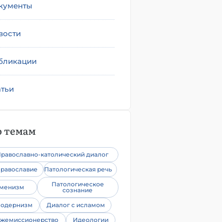
кументы
вости
бликации
атьи
 темам
равославно-католический диалог
равославие
Патологическая речь
Патологическое
уменизм
сознание
одернизм
Диалог с исламом
жемиссионерство
Идеологии