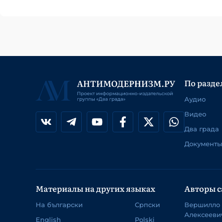
По разде
Аудио
Видео
Два града
Документы
Материалы на других языках
Авторы с
На български
Српски
Вершилло
Алексееви
English
Polski