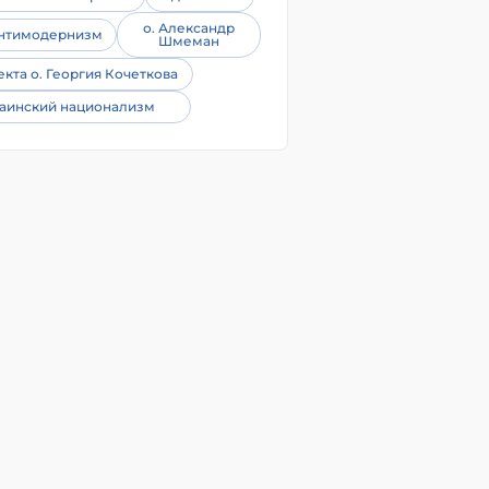
о. Александр
нтимодернизм
Шмеман
екта о. Георгия Кочеткова
аинский национализм