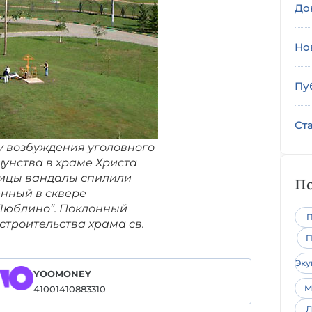
До
Но
Пу
Ст
ну возбуждения уголовного
унства в храме Христа
олицы вандалы спилили
По
енный в сквере
“Люблино”. Поклонный
П
строительства храма св.
П
Эк
YOOMONEY
М
41001410883310
Л