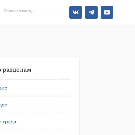
 разделам
дио
део
а града