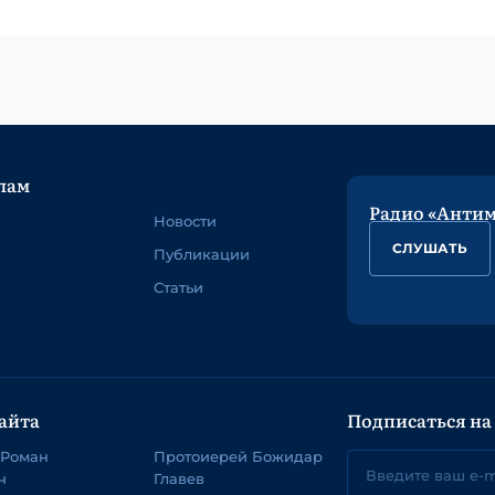
лам
Радио «Анти
Новости
СЛУШАТЬ
Публикации
Статьи
айта
Подписаться на
 Роман
Протоиерей Божидар
ч
Главев