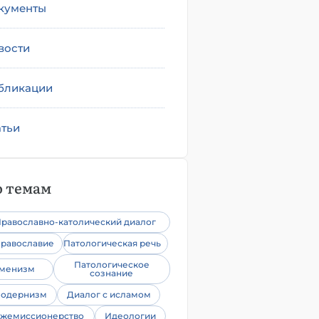
кументы
вости
бликации
атьи
 темам
равославно-католический диалог
равославие
Патологическая речь
Патологическое
уменизм
сознание
одернизм
Диалог с исламом
жемиссионерство
Идеологии