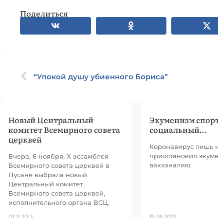
Поделиться
“Упокой душу убиенного Бориса”
Новый Центральный
Экуменизм спор
комитет Всемирного совета
социальный…
церквей
Коронавирус лишь 
приостановил экум
Вчера, 6 ноября, X ассамблея
вакханалию.
Всемирного совета церквей в
Пусане выбрала новый
Центральный комитет
Всемирного совета церквей,
исполнительного органа ВСЦ.
07.11.2013
19.05.2022