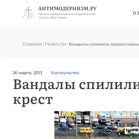
О 
Главная
Новости
/
/
Вандалы спилили православны
26 марта, 2013
Богохульство
Вандалы спилил
крест