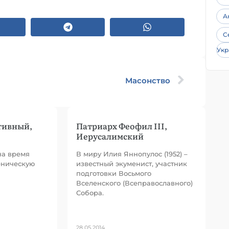
А
С
Укр
Масонство
тивный,
Патриарх Феофил III,
Иерусалимский
на время
В миру Илия Яннопулос (1952) –
еническую
известный экуменист, участник
подготовки Восьмого
Вселенского (Всеправославного)
Собора.
28.05.2014