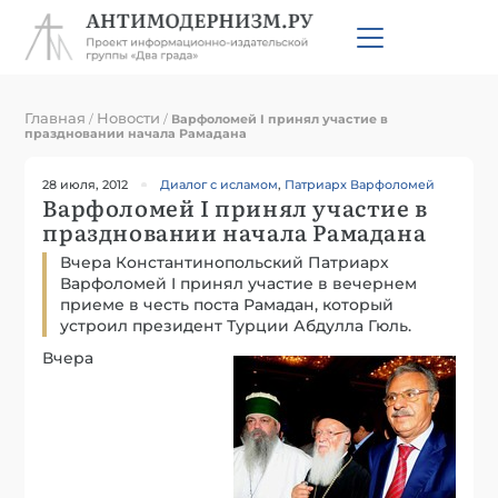
Главная
Новости
/
/
Варфоломей I принял участие в
праздновании начала Рамадана
28 июля, 2012
Диалог с исламом
,
Патриарх Варфоломей
Варфоломей I принял участие в
праздновании начала Рамадана
Вчера Константинопольский Патриарх
Варфоломей I принял участие в вечернем
приеме в честь поста Рамадан, который
устроил президент Турции Абдулла Гюль.
Вчера