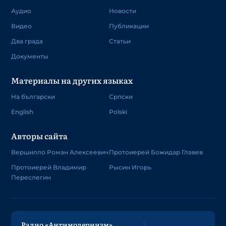
Аудио
Новости
Видео
Публикации
Два града
Статьи
Документы
Материалы на других языках
На български
Српски
English
Polski
Авторы сайта
Вершилло Роман Алексеевич
Протоиерей Божидар Главев
Протоиерей Владимир
Рысин Игорь
Переслегин
Радио «Антимодернизм»