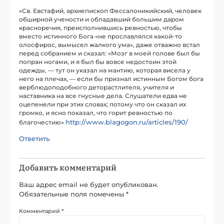
«Св. Евстафий, архиепископ Фессалоникийский, человек
обширной учености и обладавший большим даром
красноречия, преисполнившись ревностью, чтобы
вместо истинного Бога «не прославлялся какой-то
олосфирос, вымысел жалкого ума», даже отважно встал
перед собранием и сказал: «Мозг в моей голове был бы
попран ногами, и я был бы вовсе недостоин этой
одежды, — тут он указал на мантию, которая висела у
него на плечах, — если бы признал истинным Богом бога
верблюдоподобного деторастлителя, учителя и
наставника на все гнусные дела. Слушатели едва не
оцепенели при этих словах; потому что он сказал их
громко, и ясно показал, что горит ревностью по
http://www.blagogon.ru/articles/190/
благочестию»
Ответить
Добавить комментарий
Ваш адрес email не будет опубликован.
Обязательные поля помечены
*
Комментарий
*