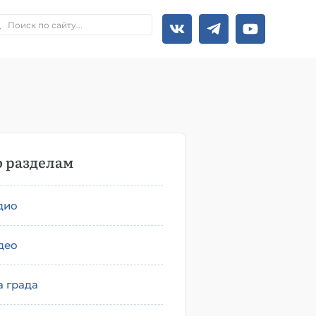
 разделам
дио
део
а града