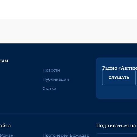
лам
Радио «Анти
Новости
СЛУШАТЬ
Публикации
Статьи
айта
Подписаться на
 Роман
Протоиерей Божидар