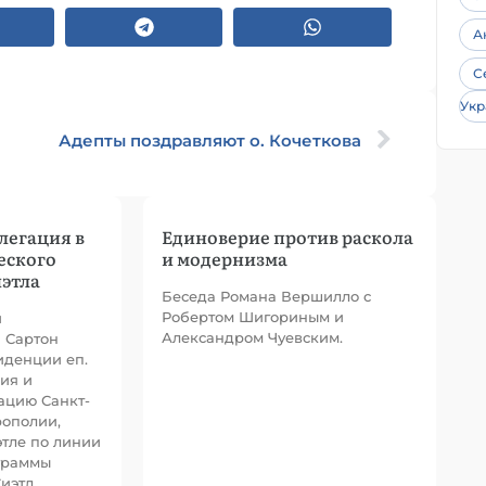
А
С
Укр
Адепты поздравляют о. Кочеткова
легация в
Единоверие против раскола
еского
и модернизма
этла
Беседа Романа Вершилло с
Робертом Шигориным и
й
Александром Чуевским.
 Сартон
иденции еп.
ия и
ацию Санкт-
рополии,
тле по линии
граммы
иэтл.