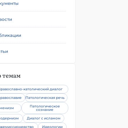
кументы
вости
бликации
атьи
 темам
равославно-католический диалог
равославие
Патологическая речь
Патологическое
уменизм
сознание
одернизм
Диалог с исламом
жемиссионерство
Идеологии