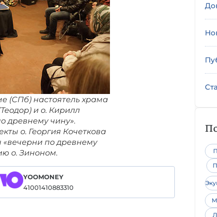
До
Но
Пу
Ст
е (СПб) настоятель храма
(Теодор) и о. Кирилл
о древнему чину».
По
кты о. Георгия Кочеткова
н «вечерни по древнему
П
ю о. Зиноном.
П
YOOMONEY
Эк
41001410883310
М
Л