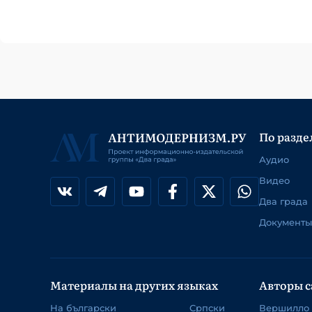
По разде
Аудио
Видео
Два града
Документы
Материалы на других языках
Авторы с
На български
Српски
Вершилло