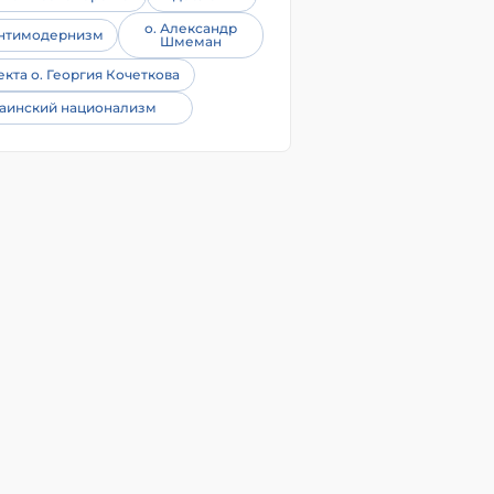
о. Александр
нтимодернизм
Шмеман
екта о. Георгия Кочеткова
аинский национализм