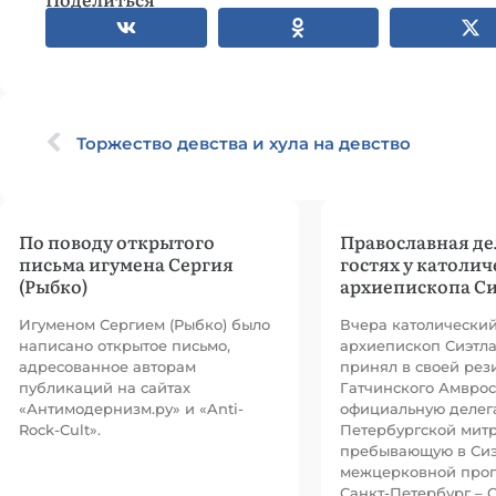
Торжество девства и хула на девство
По поводу открытого
Православная де
письма игумена Сергия
гостях у католич
(Рыбко)
архиепископа Си
Игуменом Сергием (Рыбко) было
Вчера католически
написано открытое письмо,
архиепископ Сиэтла
адресованное авторам
принял в своей рез
публикаций на сайтах
Гатчинского Амврос
«Антимодернизм.ру» и «Anti-
официальную делег
Rock-Cult».
Петербургской мит
пребывающую в Сиэ
межцерковной про
Санкт-Петербург – С