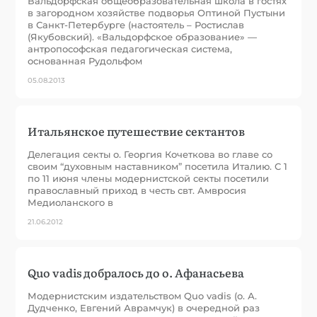
Вальдорфская общеобразовательная школа в гостях
в загородном хозяйстве подворья Оптиной Пустыни
в Санкт-Петербурге (настоятель – Ростислав
(Якубовский). «Вальдорфское образование» —
антропософская педагогическая система,
основанная Рудольфом
05.08.2013
Итальянское путешествие сектантов
Делегация секты о. Георгия Кочеткова во главе со
своим “духовным наставником” посетила Италию. С 1
по 11 июня члены модернистской секты посетили
православный приход в честь свт. Амвросия
Медиоланского в
21.06.2012
Quo vadis добралось до о. Афанасьева
Модернистским издательством Quo vadis (о. А.
Дудченко, Евгений Аврамчук) в очередной раз