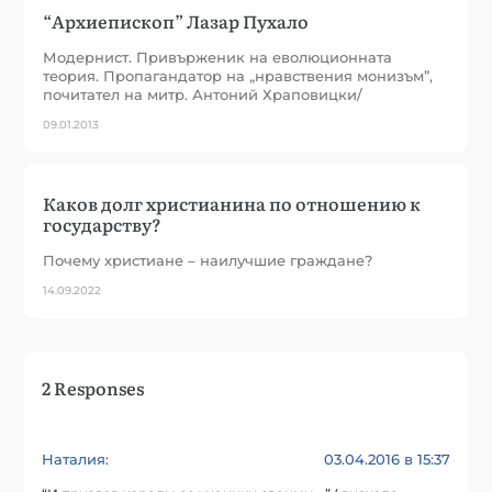
“Архиепископ” Лазар Пухало
Модернист. Привърженик на еволюционната
теория. Пропагандатор на „нравствения монизъм”,
почитател на митр. Антоний Храповицки/
09.01.2013
Каков долг христианина по отношению к
государству?
Почему христиане – наилучшие граждане?
14.09.2022
2 Responses
Наталия
03.04.2016 в 15:37
: