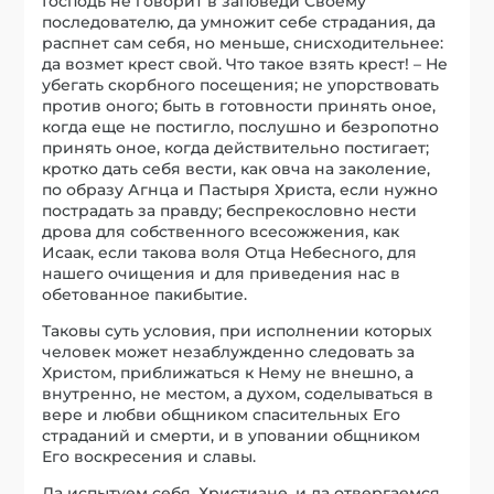
Господь не говорит в заповеди Своему
последователю, да умножит себе страдания, да
распнет сам себя, но меньше, снисходительнее:
да возмет крест свой. Что такое взять крест! – Не
убегать скорбного посещения; не упорствовать
против оного; быть в готовности принять оное,
когда еще не постигло, послушно и безропотно
принять оное, когда действительно постигает;
кротко дать себя вести, как овча на заколение,
по образу Агнца и Пастыря Христа, если нужно
пострадать за правду; беспрекословно нести
дрова для собственного всесожжения, как
Исаак, если такова воля Отца Небесного, для
нашего очищения и для приведения нас в
обетованное пакибытие.
Таковы суть условия, при исполнении которых
человек может незаблужденно следовать за
Христом, приближаться к Нему не внешно, а
внутренно, не местом, а духом, соделываться в
вере и любви общником спасительных Его
страданий и смерти, и в уповании общником
Его воскресения и славы.
Да испытуем себя, Христиане, и да отвергаемся