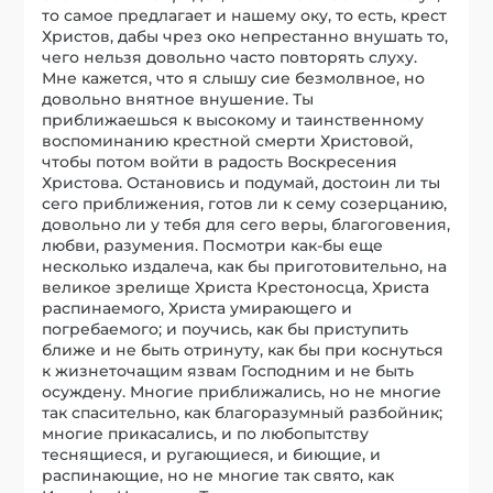
то самое предлагает и нашему оку, то есть, крест
Христов, дабы чрез око непрестанно внушать то,
чего нельзя довольно часто повторять слуху.
Мне кажется, что я слышу сие безмолвное, но
довольно внятное внушение. Ты
приближаешься к высокому и таинственному
воспоминанию крестной смерти Христовой,
чтобы потом войти в радость Воскресения
Христова. Остановись и подумай, достоин ли ты
сего приближения, готов ли к сему созерцанию,
довольно ли у тебя для сего веры, благоговения,
любви, разумения. Посмотри как-бы еще
несколько издалеча, как бы приготовительно, на
великое зрелище Христа Крестоносца, Христа
распинаемого, Христа умирающего и
погребаемого; и поучись, как бы приступить
ближе и не быть отринуту, как бы при коснуться
к жизнеточащим язвам Господним и не быть
осуждену. Многие приближались, но не многие
так спасительно, как благоразумный разбойник;
многие прикасались, и по любопытству
теснящиеся, и ругающиеся, и биющие, и
распинающие, но не многие так свято, как