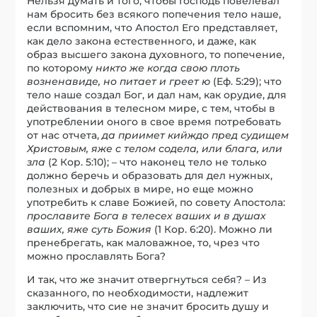
Нельзя думать и того, чтобы Господь повелевал
нам бросить без всякого попечения тело наше,
если вспомним, что Апостол Его представляет,
как дело закона естественного, и даже, как
образ высшего закона духовного, то попечение,
по которому
никто же когда свою плоть
возненавиде, но питает и греет ю
(Еф. 5:29); что
тело наше создал Бог, и дал нам, как орудие, для
действования в телесном мире, с тем, чтобы в
употреблении оного в свое время потребовать
от нас отчета,
да приимет кийждо пред судищем
Христовым, яже с телом содела, или блага, или
зла
(2 Кор. 5:10); – что наконец тело не только
должно беречь и образовать для дел нужных,
полезных и добрых в мире, но еще можно
употребить к славе Божией, по совету Апостола:
прославите Бога в телесех ваших и в душах
ваших, яже суть Божия
(1 Кор. 6:20). Можно ли
пренебрегать, как маловажное, то, чрез что
можно прославлять Бога?
И так, что же значит отвергнуться себя? – Из
сказанного, по необходимости, надлежит
заключить, что сие не значит бросить душу и