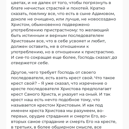
цветах, и не далек от того, чтобы погрязнуть в
блате нечистых страстей и похотей. Кратко
сказать, поелику все, что есть в сыне Адамовом,
доколе не очищено, или лучше, не новосоздано
Христом, обыкновенно подвержено
употреблению пристрастному: то желающий
быть истинным и верным последователем
Христовым все, что в себе усвояет и любит,
должен оставить, не в отношении к
употреблению, но в отношении к пристрастию.
И сие-то сокращая еще более, Господь сказал:
да
отвержется себе
.
Другое, чего требует Господь от своего
последователя, есть взять крест свой. Что такое
крест свой? – Я уже сказал, что изречение о
кресте последователя Христова предполагает
крест Самого Христа, и указует на оный. И так
крест наш есть нечто подобное тому, что
называется крестом Христовым. И как под
именем креста Христова мы разумеем, во-
первых, орудие страдания и смерти Его, во-
вторых самое страдание и смерть Его на кресте,
в третьих, в более обширном смысле, все