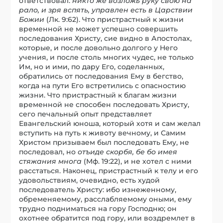
ответствовал:
никто же возложь руку свою на
рало, и зря вспять, управлен есть в Царствии
Божии
(Лк. 9:62). Что пристрастный к жизни
временной не может успешно совершить
последования Христу, сие видно в Апостолах,
которые, и после довольно долгого у Него
учения, и после столь многих чудес, не только
Им, но и ими, по дару Его, соделанных,
обратились от последования Ему в бегство,
когда на пути Его встретились с опасностию
жизни. Что пристрастный к благам жизни
временной не способен последовать Христу,
сего печальный опыт представляет
Евангельский юноша, который хотя и сам желал
вступить на путь к животу вечному, и Самим
Христом призываем был последовать Ему, не
последовал, но
отъиде скорбя, бе бо имея
стяжания многа
(Мф. 19:22), и не хотел с ними
расстаться. Наконец, пристрастный к телу и его
удовольствиям, очевидно, есть худой
последователь Христу: ибо изнеженному,
обременяемому, расслабляемому оными, ему
трудно подниматься на гору Господню; он
охотнее обратится под гору, или воздремлет в