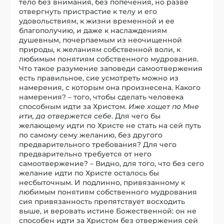
тело без внимания, без попечения, но разве
отвергнуть пристрастие к телу и его
удовольствиям, к жизни временной и ее
благополучию, и даже к наслаждениям
душевным, почерпаемым из неочищенной
природы, к желаниям собственной воли, к
любимым понятиям собственного мудрования.
Что такое разумение заповеди самоотвержения
есть правильное, сие усмотреть можно из
намерения, с которым она произнесена. Какого
намерения? – того, чтобы сделать человека
способным идти за Христом.
Иже хощет по Мне
ити, да отвержется себе
. Для чего бы
желающему идти по Христе не стать на сей путь
по самому сему желанию, без другого
предварительного требования? Для чего
предварительно требуется от него
самоотвержение? – Видно, для того, что без сего
желание идти по Христе осталось бы
несбыточным. И подлинно, привязанному к
любимым понятиям собственного мудрования
сия привязанность препятствует восходить
выше, и веровать истине Божественной: он не
способен идти за Христом без отвержения сей