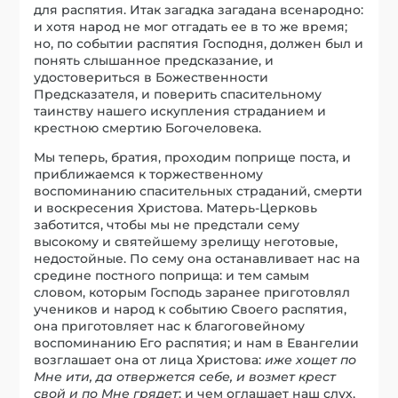
для распятия. Итак загадка загадана всенародно:
и хотя народ не мог отгадать ее в то же время;
но, по событии распятия Господня, должен был и
понять слышанное предсказание, и
удостовериться в Божественности
Предсказателя, и поверить спасительному
таинству нашего искупления страданием и
крестною смертию Богочеловека.
Мы теперь, братия, проходим поприще поста, и
приближаемся к торжественному
воспоминанию спасительных страданий, смерти
и воскресения Христова. Матерь-Церковь
заботится, чтобы мы не предстали сему
высокому и святейшему зрелищу неготовые,
недостойные. По сему она останавливает нас на
средине постного поприща: и тем самым
словом, которым Господь заранее приготовлял
учеников и народ к событию Своего распятия,
она приготовляет нас к благоговейному
воспоминанию Его распятия; и нам в Евангелии
возглашает она от лица Христова:
иже хощет по
Мне ити, да отвержется себе, и возмет крест
свой и по Мне грядет
; и чем оглашает наш слух,