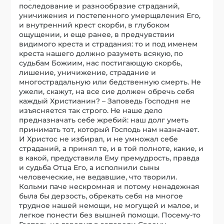
последование и разнообразие страданий,
уничижения и постепенного умерщвления Его,
и внутренний крест скорби, в глубоком
ощущении, и еще ранее, в предчувствии
видимого креста и страдания: то и под именем
креста нашего должно разуметь всякую, по
судьбам Божиим, нас постигающую скорбь,
лишение, уничижение, страдание и
многострадальную или бедственную смерть. Не
ужели, скажут, на все сие должен обречь себя
каждый Христианин? – Заповедь Господня не
изъясняется так строго. Не наше дело
предназначать себе жребий: наш долг уметь
принимать тот, который Господь нам назначает.
И Христос не избирал, и не умножал себе
страданий, а принял те, и в той полноте, какие, и
в какой, предуставила Ему премудрость, правда
и судьба Отца Его, а исполнили сыны
человеческие, не ведавшие, что творили.
Кольми паче нескромная и потому ненадежная
была бы дерзость, обрекать себя на многое
трудное нашей немощи, не могущей и малое, и
легкое понести без вышней помощи. Посему-то