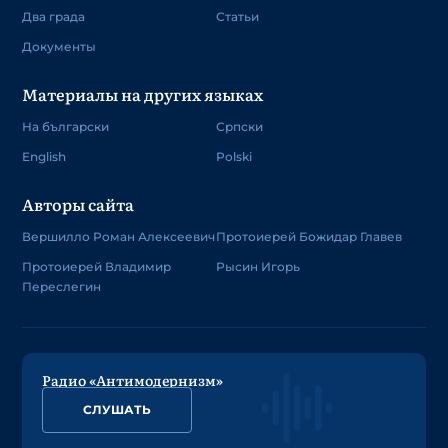
Два града
Статьи
Документы
Материалы на других языках
На български
Српски
English
Polski
Авторы сайта
Вершилло Роман Алексеевич
Протоиерей Божидар Главев
Протоиерей Владимир
Рысин Игорь
Переслегин
Радио «Антимодернизм»
СЛУШАТЬ