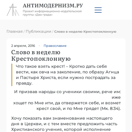
Главная
Публикации
/
/
Слово в неделю Крестопоклонную
2 апреля, 2016
Православие
Слово в неделю
Крестопоклонную
Что такое взять крест! – Кротко дать себя
вести, как овча на заколение, по образу Агнца
и Пастыря Христа, если нужно пострадать за
правду.
И призвав народы со ученики своими, рече им:
иже
хощет по Мне ити, да отвержется себе, и возмет
крест свой, и по Мне грядет (Мк. 8:34).
Хочу показать вам знаменование настоящего
дня в Церкви, и с тем вместе предложить часть
Христианского учения, которой исполнение