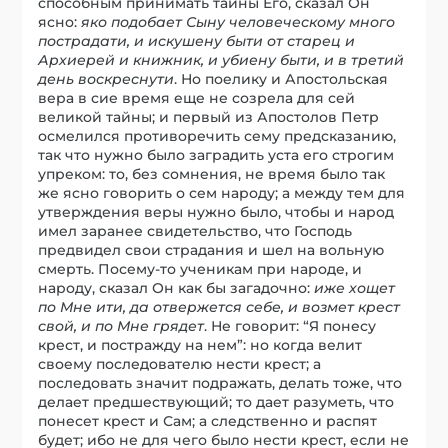
способным принимать тайны Его, сказал Он
ясно:
яко подобает Сыну человеческому много
пострадати, и искушену быти от старец и
Архиерей и книжник, и убиену быти, и в третий
день воскреснути
. Но поелику и Апостольская
вера в сие время еще не созрела для сей
великой тайны; и первый из Апостолов Петр
осмелился противоречить сему предсказанию,
так что нужно было заградить уста его строгим
упреком: то, без сомнения, не время было так
же ясно говорить о сем народу; а между тем для
утверждения веры нужно было, чтобы и народ
имел заранее свидетельство, что Господь
предвидел свои страдания и шел на вольную
смерть. Посему-то ученикам при народе, и
народу, сказал Он как бы загадочно:
иже хощет
по Мне ити, да отвержется себе, и возмет крест
свой, и по Мне грядет
. Не говорит: “Я понесу
крест, и постражду на нем”: но когда велит
своему последователю нести крест; а
последовать значит подражать, делать тоже, что
делает предшествующий; то дает разуметь, что
понесет крест и Сам; а следственно и распят
будет; ибо не для чего было нести крест, если не