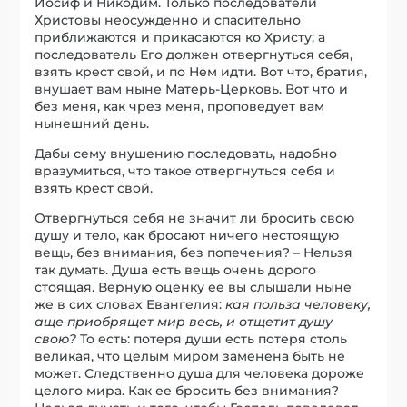
Иосиф и Никодим. Только последователи
Христовы неосужденно и спасительно
приближаются и прикасаются ко Христу; а
последователь Его должен отвергнуться себя,
взять крест свой, и по Нем идти. Вот что, братия,
внушает вам ныне Матерь-Церковь. Вот что и
без меня, как чрез меня, проповедует вам
нынешний день.
Дабы сему внушению последовать, надобно
вразумиться, что такое отвергнуться себя и
взять крест свой.
Отвергнуться себя не значит ли бросить свою
душу и тело, как бросают ничего нестоящую
вещь, без внимания, без попечения? – Нельзя
так думать. Душа есть вещь очень дорого
стоящая. Верную оценку ее вы слышали ныне
же в сих словах Евангелия:
кая польза человеку,
аще приобрящет мир весь, и отщетит душу
свою?
То есть: потеря души есть потеря столь
великая, что целым миром заменена быть не
может. Следственно душа для человека дороже
целого мира. Как ее бросить без внимания?