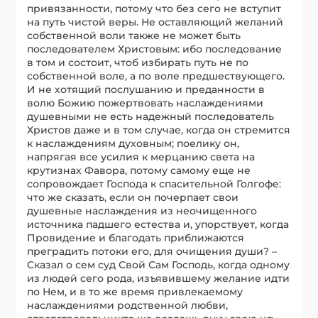
привязанности, потому что без сего не вступит
на путь чистой веры. Не оставляющий желаний
собственной воли также не может быть
последователем Христовым: ибо последование
в том и состоит, чтоб избирать путь не по
собственной воле, а по воле предшествующего.
И не хотящий послушанию и преданности в
волю Божию пожертвовать наслаждениями
душевными не есть надежный последователь
Христов даже и в том случае, когда он стремится
к наслаждениям духовным; поелику он,
напрягая все усилия к мерцанию света на
крутизнах Фавора, потому самому еще не
сопровождает Господа к спасительной Голгофе:
что же сказать, если он почерпает свои
душевные наслаждения из неочищенного
источника падшего естества и, упорствует, когда
Провидение и благодать приближаются
преградить потоки его, для очищения души? –
Сказал о сем суд Свой Сам Господь, когда одному
из людей сего рода, изъявившему желание идти
по Нем, и в то же время привлекаемому
наслаждениями родственной любви,