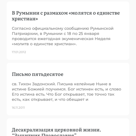
В Румынии с размахом «молятся о единстве
христиан»
Согласно официальному сообщению Румынской
Патриархии, в Румынии с 18 по 25 января
проводится ежегодная экуменическая Неделя
«молитв о единстве христиан».
17.01.2012
Письмо пятьдесятое
св. Тихон Задонский. Письма келейные Ныне в
истине Божией поучимся. Бог истинен есть, и слово
Его истина есть. Что Бог открывает, тое точно так
есть, как открывает, и что обещает и
16.11.2011
Десакрализация церковной жизни.
“Защитник Православия”