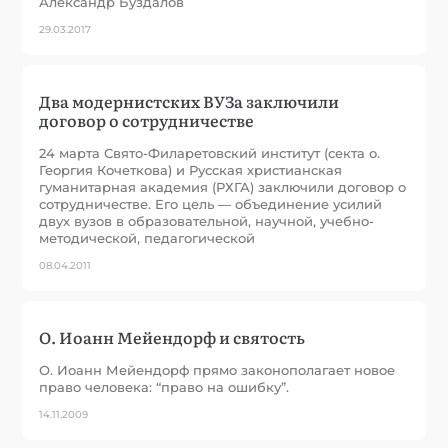
Александр Буздалов
29.03.2017
Два модернистских ВУЗа заключили
договор о сотрудничестве
24 марта Свято-Филаретовский институт (секта о.
Георгия Кочеткова) и Русская христианская
гуманитарная академия (РХГА) заключили договор о
сотрудничестве. Его цель — объединение усилий
двух вузов в образовательной, научной, учебно-
методической, педагогической
08.04.2011
О. Иоанн Мейендорф и святость
О. Иоанн Мейендорф прямо законополагает новое
право человека: “право на ошибку”.
14.11.2009