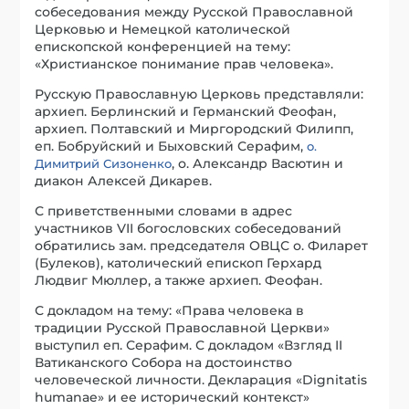
собеседования между Русской Православной
Церковью и Немецкой католической
епископской конференцией на тему:
«Христианское понимание прав человека».
Русскую Православную Церковь представляли:
архиеп. Берлинский и Германский Феофан,
архиеп. Полтавский и Миргородский Филипп,
еп. Бобруйский и Быховский Серафим,
о.
, о. Александр Васютин и
Димитрий Сизоненко
диакон Алексей Дикарев.
С приветственными словами в адрес
участников VII богословских собеседований
обратились зам. председателя ОВЦС о. Филарет
(Булеков), католический епископ Герхард
Людвиг Мюллер, а также архиеп. Феофан.
С докладом на тему: «Права человека в
традиции Русской Православной Церкви»
выступил еп. Серафим. С докладом «Взгляд II
Ватиканского Собора на достоинство
человеческой личности. Декларация «Dignitatis
humanae» и ее исторический контекст»