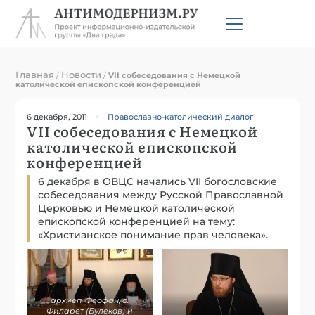
Главная
Новости
/
/
VII собеседования с Немецкой
католической епископской конференцией
6 декабря, 2011
Православно-католический диалог
VII собеседования с Немецкой
католической епископской
конференцией
6 декабря в ОВЦС начались VII богословские
собеседования между Русской Православной
Церковью и Немецкой католической
епископской конференцией на тему:
«Христианское понимание прав человека».
архиеп. Феофан, о.
Филарет (Булеков) и