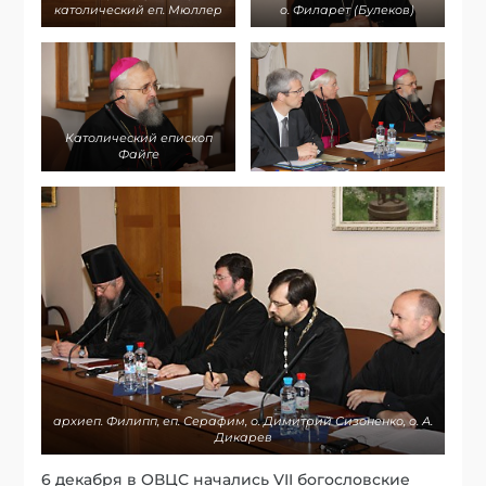
католический еп. Мюллер
о. Филарет (Булеков)
Католический епископ
Файге
архиеп. Филипп, еп. Серафим, о. Димитрий Сизоненко, о. А.
Дикарев
6 декабря в ОВЦС начались VII богословские