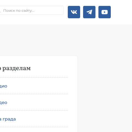
 разделам
дио
део
а града