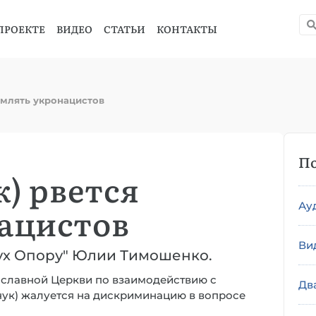
ПРОЕКТЕ
ВИДЕО
СТАТЬИ
КОНТАКТЫ
рмлять укронацистов
По
к) рвется
Ау
ацистов
Ви
Рух Опору" Юлии Тимошенко.
славной Церкви по взаимодействию с
Дв
ук) жалуется на дискриминацию в вопросе