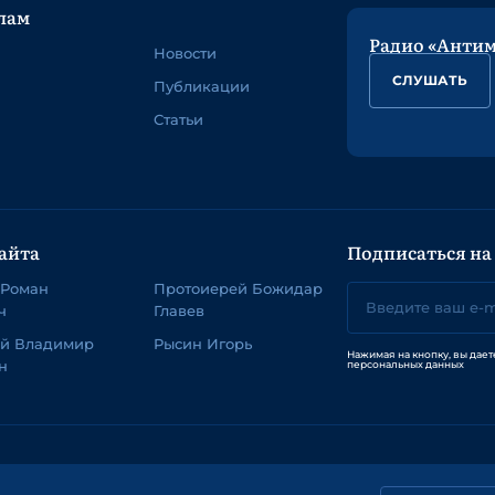
лам
Радио «Анти
Новости
СЛУШАТЬ
Публикации
Статьи
айта
Подписаться на
 Роман
Протоиерей Божидар
ч
Главев
ей Владимир
Рысин Игорь
Нажимая на кнопку, вы дает
н
персональных данных