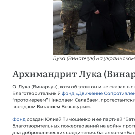
Лука (Винарчук) на украинском 
Архимандрит Лука (Винар
О. Лука (Винарчук), хотя об этом он и не сказал в 
Благотворительный
фонд «Движение Сопротивле
“протоиереем” Николаем Салабаем, протестантск
ксендзом Виталием Безшкурым.
Фонд
создан Юлией Тимошенко и ее партией “Бат
благотворительных пожертвований на войну проти
два добровольческих соединения: батальоны «Бат