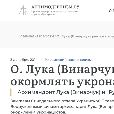
О 
Главная
Новости
/
/
О. Лука (Винарчук) рвется око
3 декабря, 2014
Украинский национализм
О. Лука (Винарчу
окормлять укрон
Архимандрит Лука (Винарчук) и "
Замглавы Синодального отдела Украинской Право
Вооруженными силами архимандрит Лука (Винарч
окормления укронацистов.