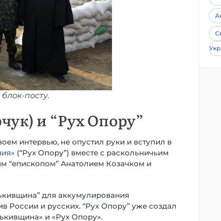
А
С
Укр
блок-посту.
чук) и “Рух Опору”
своем интервью, не опустил руки и вступил в
ния»
(“Рух Опору”) вместе с раскольничьим
им “епископом” Анатолием Козачком и
ькивщина” для аккумулирования
в России и русских. “Рух Опору” уже создал
ькивщина» и «Рух Опору».