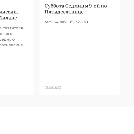
Суббота Седмицы 9-ой по
миссии.
Пятидесятнице
Милане
Мф, 64 зач., 15, 32—39
д святителя
ского
ередную
росиевские
23.08.2013