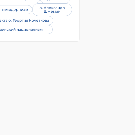
о. Александр
нтимодернизм
Шмеман
екта о. Георгия Кочеткова
аинский национализм