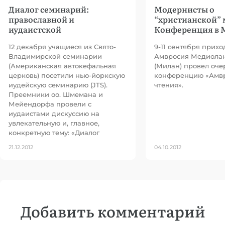
Диалог семинарий:
Модернисты о
православной и
“христианской” 
иудаистской
Конференция в 
12 декабря учащиеся из Свято-
9-11 сентября прихо
Владимирской семинарии
Амвросия Медиолан
(Американская автокефальная
(Милан) провел оч
церковь) посетили нью-йоркскую
конференцию «Амв
иудейскую семинарию (JTS).
чтения».
Преемники оо. Шмемана и
Мейендорфа провели с
иудаистами дискуссию на
увлекательную и, главное,
конкретную тему: «Диалог
21.12.2012
04.10.2012
Добавить комментарий