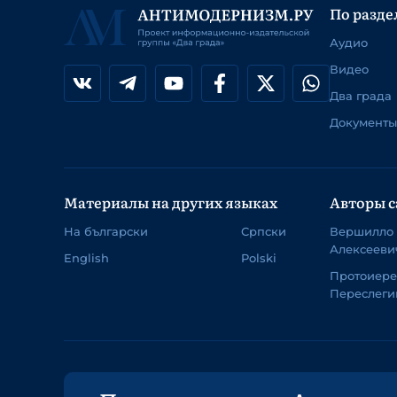
По разде
Аудио
Видео
Два града
Документы
Материалы на других языках
Авторы с
На български
Српски
Вершилло
Алексееви
English
Polski
Протоиер
Переслеги