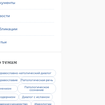
кументы
вости
бликации
атьи
 темам
равославно-католический диалог
равославие
Патологическая речь
Патологическое
уменизм
сознание
одернизм
Диалог с исламом
жемиссионерство
Идеологии