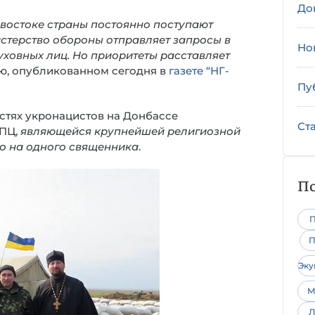
До
-востоке страны постоянно поступают
стерство обороны отправляет запросы в
Но
ховных лиц. Но приоритеты расставляет
ью, опубликованном сегодня в
газете “НГ-
Пу
частях укронацистов на Донбассе
Ст
УПЦ,
являющейся крупнейшей религиозной
го на одного священника
.
По
П
П
Эк
М
Л