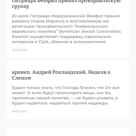
группу
20 июля Патриарх Иерусалимский Феофил принял
раввина Ноама Маранса и возглавляемую им
делегацию произраильского “Американского
еврейского комитета” (American Jewish Committee).
Комитет осуществляет поддержку израильских
интересов в США, обвиняя в антисемитизме
23.07.2013
архиеп. Андрей Рокландский. Неделя о
Слепом
Будем только знать, что Господь близко, что Он все
может. И если будут происходить вещи, как бы
противные нашей молитве, — не будем унывать, а
будем надеяться, надеяться против надежды.
19.05.2012