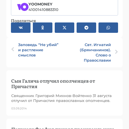
YOOMONEY
41001410883310
Поделиться
Заповедь “Не убий”
Свт. Игнатий
и растление
(Брянчанинов).
смыслов
Слово о
Православии
Сын Галича отлучил ополченцев от
Причастия
Священник Григорий Михнов-Войтенко 31 августа
отлучил от Причастия православных ополченцев.
03.09.2014
Патриарх Феофил принял произраильскую