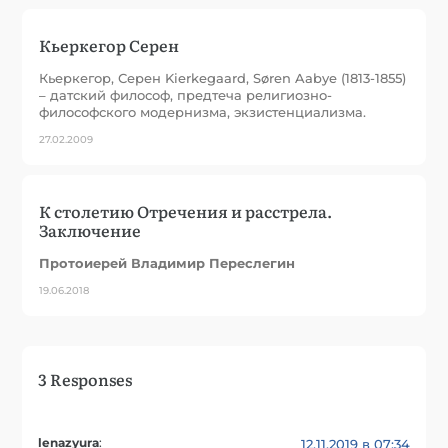
Кьеркегор Серен
Кьеркегор, Серен Kierkegaard, Søren Aabye (1813-1855)
– датский философ, предтеча религиозно-
философского модернизма, экзистенциализма.
27.02.2009
К столетию Отречения и расстрела.
Заключение
Протоиерей Владимир Переслегин
19.06.2018
3 Responses
lenazyura
:
12.11.2019 в 07:34