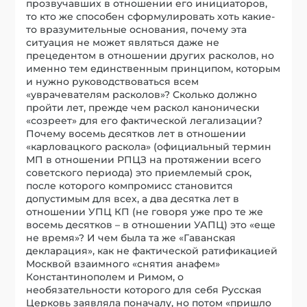
прозвучавших в отношении его инициаторов,
то кто же способен сформулировать хоть какие-
то вразумительные основания, почему эта
ситуация не может являться даже не
прецедентом в отношении других расколов, но
именно тем единственным принципом, которым
и нужно руководствоваться всем
«уврачевателям расколов»? Сколько должно
пройти лет, прежде чем раскол канонически
«созреет» для его фактической легализации?
Почему восемь десятков лет в отношении
«карловацкого раскола» (официальный термин
МП в отношении РПЦЗ на протяжении всего
советского периода) это приемлемый срок,
после которого компромисс становится
допустимым для всех, а два десятка лет в
отношении УПЦ КП (не говоря уже про те же
восемь десятков – в отношении УАПЦ) это «еще
не время»? И чем была та же «Гаванская
декларация», как не фактической ратификацией
Москвой взаимного «снятия анафем»
Константинополем и Римом, о
необязательности которого для себя Русская
Церковь заявляла поначалу, но потом «пришло