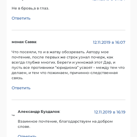
Не в бровь,а в глаз.
Ответить
монах Савва
:
12.11.2019 в 16:07
Что посеяли, то и в жатву обозревать. Автору мое
почтение, после первых же строк узнал почерк, как
всегда глубже многих. Береги и умножай этот Дар, и
пусть все противники “юридизма” усвоят – между тем что
делаем, и тем что пожинаем, причинно-следственная
связь.
Ответить
Александр Буздалов
:
12.11.2019 в 16:19
Взаимное почтение, благодарствуем на добром
слове.
Ответить