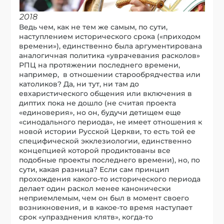
2018
Ведь чем, как не тем же самым, по сути,
наступлением исторического срока («приходом
времени»), единственно была аргументирована
аналогичная политика «уврачевания расколов»
РПЦ на протяжении последнего времени,
например, в отношении старообрядчества или
католиков? Да, ни тут, ни там до
евхаристического общения или включения в
диптих пока не дошло (не считая проекта
«единоверия», но он, будучи детищем еще
«синодального периода», не имеет отношения к
новой истории Русской Церкви, то есть той ее
специфической экклезиологии, единственно
концепцией которой продиктованы все
подобные проекты последнего времени), но, по
сути, какая разница? Если сам принцип
прохождения какого-то исторического периода
делает один раскол менее канонически
неприемлемым, чем он был в момент своего
возникновения, и в какое-то время наступает
срок «упразднения клятв», когда-то