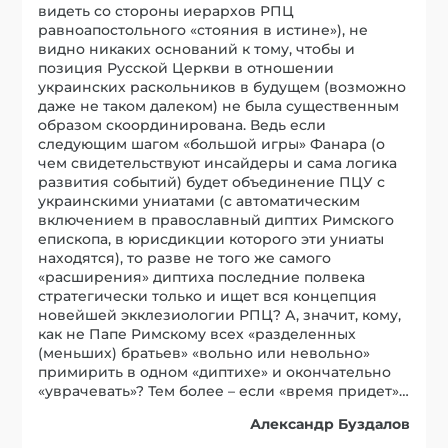
видеть со стороны иерархов РПЦ
равноапостольного «стояния в истине»), не
видно никаких оснований к тому, чтобы и
позиция Русской Церкви в отношении
украинских раскольников в будущем (возможно
даже не таком далеком) не была существенным
образом скоординирована. Ведь если
следующим шагом «большой игры» Фанара (о
чем свидетельствуют инсайдеры и сама логика
развития событий) будет объединение ПЦУ с
украинскими униатами (с автоматическим
включением в православный диптих Римского
епископа, в юрисдикции которого эти униаты
находятся), то разве не того же самого
«расширения» диптиха последние полвека
стратегически только и ищет вся концепция
новейшей экклезиологии РПЦ? А, значит, кому,
как не Папе Римскому всех «разделенных
(меньших) братьев» «вольно или невольно»
примирить в одном «диптихе» и окончательно
«уврачевать»? Тем более – если «время придет»…
Александр Буздалов