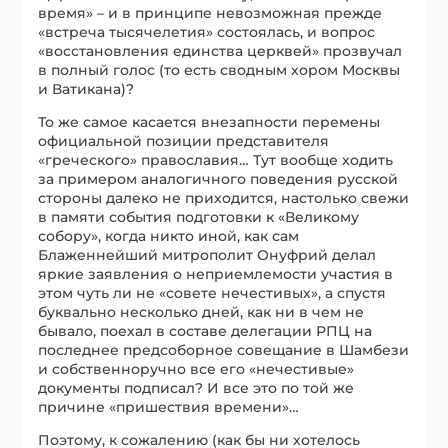
время» – и в принципе невозможная прежде
«встреча тысячелетия» состоялась, и вопрос
«восстановления единства церквей» прозвучал
в полный голос (то есть сводным хором Москвы
и Ватикана)?
То же самое касается внезапности перемены
официальной позиции представителя
«греческого» православия… Тут вообще ходить
за примером аналогичного поведения русской
стороны далеко не приходится, настолько свежи
в памяти события подготовки к «Великому
собору», когда никто иной, как сам
Блаженнейший митрополит Онуфрий делал
яркие заявления о неприемлемости участия в
этом чуть ли не «совете нечестивых», а спустя
буквально несколько дней, как ни в чем не
бывало, поехал в составе делегации РПЦ на
последнее предсоборное совещание в Шамбези
и собственноручно все его «нечестивые»
документы подписал? И все это по той же
причине «пришествия времени»…
Поэтому, к сожалению (как бы ни хотелось