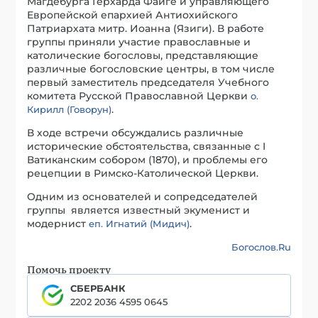
Магдебурга Герхарда Файге и управляющего
Европейской епархией Антиохийского
Патриархата митр. Иоанна (Язиги). В работе
группы приняли участие православные и
католические богословы, представляющие
различные богословские центры, в том числе
первый заместитель председателя Учебного
комитета Русской Православной Церкви
о.
.
Кирилл (Говорун)
В ходе встречи обсуждались различные
исторические обстоятельства, связанные с I
Ватиканским собором (1870), и проблемы его
рецепции в Римско-Католической Церкви.
Одним из основателей и сопредседателей
группы является известный экуменист и
модернист
.
еп. Игнатий (Мидич)
Богослов.Ru
Помочь проекту
СБЕРБАНК
2202 2036 4595 0645