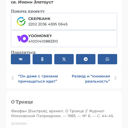
св. Иоанн Златоуст
Помочь проекту
СБЕРБАНК
2202 2036 4595 0645
YOOMONEY
41001410883310
Поделиться
“Он даже с грехами
Развод и “книжная
причащаться идет”
реальность”
О Троице
Феофан (Быстров), архиеп. О Троице // Журнал
Московской Патриархии. — 1983. — № 6. — С. 44-45.
22.06.2024