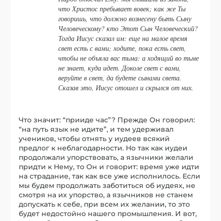
что Христос пребывает вовек; как же Ты
говоришь, что должно вознесену быть Сыну
Человеческому? кто Этот Сын Человеческий?
Тогда Иисус сказал им: еще на малое время
свет есть с вами; ходите, пока есть свет,
чтобы не объяла вас тьма: а ходящий во тьме
не знает, куда идет. Доколе свет с вами,
веруйте в свет, да будете сынами света.
Сказав это, Иисус отошел и скрылся от них.
Что значит: “прииде час”? Прежде Он говорил:
“на путь язык не идите”, и тем удерживал
учеников, чтобы отнять у иудеев всякий
предлог к неблагодарности. Но так как иудеи
продолжали упорствовать, а язычники желали
придти к Нему, то Он и говорит: время уже идти
на страдание, так как все уже исполнилось. Если
мы будем продолжать заботиться об иудеях, не
смотря на их упорство, а язычников не станем
допускать к себе, при всем их желании, то это
будет недостойно нашего промышления. И вот,