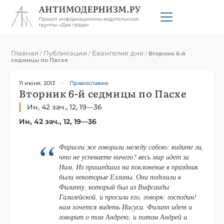
Главная
Публикации
Евангелие дня
/
/
/
Вторник 6-й
седмицы по Пасхе
11 июня, 2013
Православие
Вторник 6-й седмицы по Пасхе
Ин, 42 зач., 12, 19—36
Ин, 42 зач., 12, 19—36
Фарисеи же говорили между собою: видите ли,
что не успеваете ничего? весь мир идет за
Ним. Из пришедших на поклонение в праздник
были некоторые Еллины. Они подошли к
Филиппу, который был из Вифсаиды
Галилейской, и просили его, говоря: господин!
нам хочется видеть Иисуса. Филипп идет и
говорит о том Андрею; и потом Андрей и