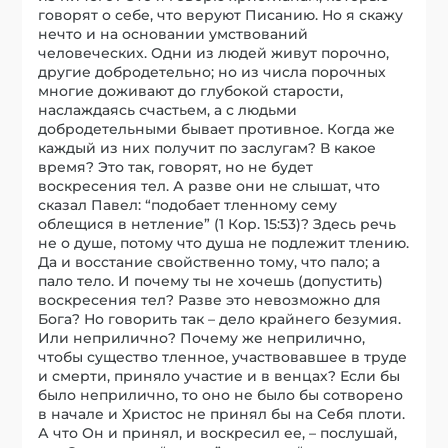
говорят о себе, что веруют Писанию. Но я скажу
нечто и на основании умствований
человеческих. Одни из людей живут порочно,
другие добродетельно; но из числа порочных
многие доживают до глубокой старости,
наслаждаясь счастьем, а с людьми
добродетельными бывает противное. Когда же
каждый из них получит по заслугам? В какое
время? Это так, говорят, но не будет
воскресения тел. А разве они не слышат, что
сказал Павел: “подобает тленному сему
облещися в нетление” (1 Кор. 15:53)? Здесь речь
не о душе, потому что душа не подлежит тлению.
Да и восстание свойственно тому, что пало; а
пало тело. И почему ты не хочешь (допустить)
воскресения тел? Разве это невозможно для
Бога? Но говорить так – дело крайнего безумия.
Или неприлично? Почему же неприлично,
чтобы существо тленное, участвовавшее в труде
и смерти, приняло участие и в венцах? Если бы
было неприлично, то оно не было бы сотворено
в начале и Христос не принял бы на Себя плоти.
А что Он и принял, и воскресил ее, – послушай,