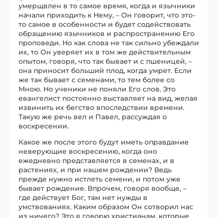
умерщвлен в то самое время, когда и язычники
начали приходить к Нему, – Он говорит, что это-
то самое в особенности и будет содействовать
обращению язычников и распространению Его
проповеди. Но как слова не так сильно убеждали
их, то Он уверяет их в том же действительным
опытом, говоря, что так бывает и с пшеницей, –
она приносит больший плод, когда умрет. Если
же так бывает с семенами, то тем более со
Мною. Но ученики не поняли Его слов. Это
евангелист постоянно выставляет на вид, желая
извинить их бегство впоследствии времени.
Такую же речь вел и Павел, рассуждая о
воскресении.
Какое же после этого будут иметь оправдание
неверующие воскресению, когда оно
ежедневно представляется в семенах, и в
растениях, и при нашем рождении? Ведь
прежде нужно истлеть семени, и потом уже
бывает рождение. Впрочем, говоря вообще, –
где действует Бог, там нет нужды в
умствованиях. Каким образом Он сотворил нас
из ничего? Это я говорю христианам, которые