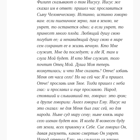
Филипп сказывают о том Иисусу. Иисус же
сказал им в ответ: пришел час прославиться
Сыну Человеческому. Истинно, истинно говорю
вам: если пшеничное зерно, пав в землю, не
умрет, то останется одно; а если умрет, то
принесет много плода. Любящий душу свою
погубит ее; а ненавидящий душу свою в мире
сем сохранит ее в жизнь вечную. Кто Мне
служит, Мне да последует; и где Я, там и
слуга Мой будет. И кто Мне служит, того
почтит Отец Мой. Душа Моя теперь
возмутилась; и что Мне сказать? Отче! избавь
Меня от часа сего! Но на сей час Я и пришел.
Отче! прославь имя Твое. Тогда пришел с неба
глас: и прославил и еще прославлю. Народ,
стоявший и слышавший то, говорил: это гром;
а другие говорили: Ангел говорил Ему. Иисус на
это сказал: не для Меня был глас сей, но для
народа. Ныне суд миру сему; ныне князь мира
сего изгнан будет вон. И когда Я вознесен буду
от земли, всех привлеку к Себе. Сие говорил Он,
давая разуметь, какою смертью Он умрет.
Народ отвечал Ему: мы слышали из закона,