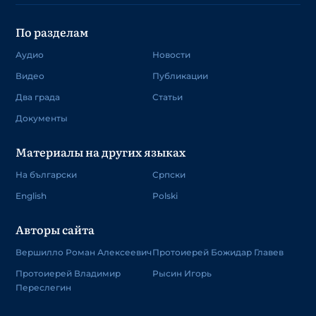
По разделам
Аудио
Новости
Видео
Публикации
Два града
Статьи
Документы
Материалы на других языках
На български
Српски
English
Polski
Авторы сайта
Вершилло Роман Алексеевич
Протоиерей Божидар Главев
Протоиерей Владимир
Рысин Игорь
Переслегин