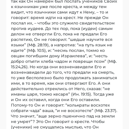
так как Он намерен был послать учеников Своих
к язычникам уже после креста, и между тем
видит, что язычники сами идут к Нему, – то и
говорит: время идти на крест. Не прежде Он
послал их, – чтобы это служило свидетельством
против иудеев. До тех пор, пока (иудеи) самым
делом не отвергли Его, пока не предали Его
распятию, Он не говорил: “шедше научите вся
языки” (Мф. 28:19), а напротив: “на путь язык не
идите” (Мф. 10:5), и: “несмь послан, токмо ко
овцам погибшим дому Израилева”, и: “несть
добро отъяти хлеба чадом и поврещи псом” (Мф.
15:24,26). Но когда они возненавидели Его и
возненавидели до того, что предали на смерть,
то уже бесполезно было продолжать заниматься
ими, в то время, как они отвергают Его. А они
действительно отреклись от Него, сказав: “не
имамы царя, токмо кесаря” (Ин. 19:15). Тогда уже
и Он их оставил, когда они Его оставили.
Потому-то Он и говорит: “колькраты восхотех
собрати чада” ваша, “и не восхотесте” (Мф. 23:37).
Что значит, “аще зерно пшенично пад на земли
не умрет”? Это Он говорит о кресте. Чтобы
(ученики) не смущались мыслью, что Он