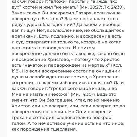
как Он говорит: “вложи” персты и “виждь, яко
дух” костей и жил “не имать” (Ин. 20:27; Лк. 24:39).
Зачем также Он воскресил Лазаря, если лучше
воскреснуть без тела? Зачем поставляет это в
ряду чудес и благодеяний? Да зачем и вообще
дал пищу? Нет, возлюбленные, не обольщайтесь
еретиками. Есть, подлинно, и воскресение есть
и суд; отвергают их только те, которые не хотят
дать отчета в своих делах. И притом
воскресение должно быть такое же, каково было
и воскресение Христово, – потому что Христос
есть “начаток и перворожден из мертвых” (Кол.
1:18). Но если воскресение состоит в очищении
души и освобождении от грехов, а Христос не
согрешил, то как мы избавились от клятвы? Да и
как Он говорит: “грядет сего мира князь, и во
Мне не имать ничесоже” (Ин. 14:30)? Ведь это
значит, что Он безгрешен. Итак, по их мнению
Христос или не воскрес, или, если воскрес, то до
воскресения согрешил. Но Он и воскрес, и
греха не сотворил; следовательно воскрес
телом. А то нечестивое учение есть не что иное,
как порождение тщеславия.