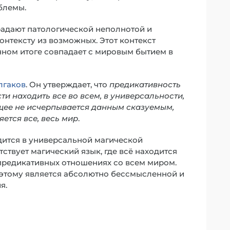
блемы.
традают патологической неполнотой и
нтексту из возможных. Этот контекст
чном итоге совпадает с мировым бытием в
лгаков
. Он утверждает, что
предикативность
и находить все во всем, в универсальности,
ащее не исчерпывается данным сказуемым,
ется все, весь мир
.
одится в универсальной магической
ствует магический язык, где всё находится
 предикативных отношениях со всем миром.
поэтому является абсолютно бессмысленной и
я.