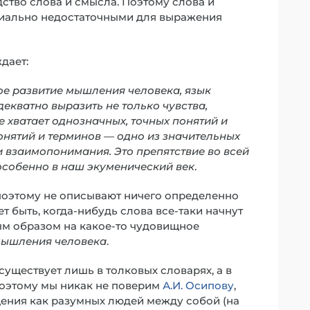
дство слова и смысла. Поэтому слова и
иально недостаточными для выражения
дает:
е развитие мышления человека, язык
декватно выразить не только чувства,
е хватает однозначных, точных понятий и
онятий и терминов — одно из значительных
 взаимопонимания. Это препятствие во всей
особенно в наш экуменический век
.
 поэтому не описывают ничего определенно
т быть, когда-нибудь слова все-таки начнут
ым образом на какое-то чудовищное
мышления человека
.
существует лишь в толковых словарях, а в
Поэтому мы никак не поверим
А.И. Осипову
,
щения как разумных людей между собой (на