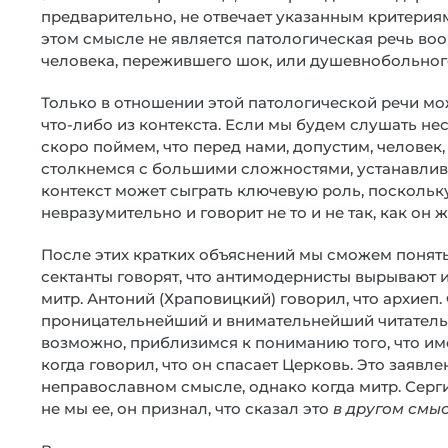
предварительно, не отвечает указанным критериям
этом смысле не является патологическая речь во
человека, пережившего шок, или душевнобольного
Только в отношении этой патологической речи м
что-либо из контекста. Если мы будем слушать не
скоро поймем, что перед нами, допустим, человек
столкнемся с большими сложностями, устанавливая,
контекст может сыграть ключевую роль, поскольк
невразумительно и говорит не то и не так, как он 
После этих кратких объяснений мы сможем понят
сектанты говорят, что антимодернисты вырывают и
митр. Антоний (Храповицкий) говорил, что архиеп.
проницательнейший и внимательнейший читатель –
возможно, приблизимся к пониманию того, что им
когда говорил, что он спасает Церковь. Это заявл
неправославном смысле, однако когда митр. Сергию
не мы ее, он признал, что сказал это
в другом смы