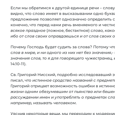
Если мы обратимся к другой единице речи – слову
видно, что слово имеет в высказывании одно букв
предложение позволяет однозначно определить с
конечно, что перед нами речь вменяемого и честн
всякое праздное
(ложное, бестактное)
слово, како
ибо от слов своих оправдаешься и от слов своих
Почему Господь будет судить за слова? Потому что
слов в мире, и ни одного из них нет без значения
,
значения слов, то я для говорящего чужестранец,
14:10-11).
Св. Григорий Нисский, подробно исследовавший э
писал, что
истинное сродство названий с предме
Григорий отрицает возможность ошибки в истинн
жизни одним обезумевшим от пьянства или бешен
рассуждении имен и употреблять о предметах слов
например, называть человеком
.
Уяснив некоторые вещи, мы переходим к модернис