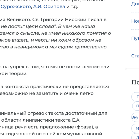
До
я Сурожского
,
А.И. Осипова
и т.д.
я Великого. Св. Григорий Нисский писал в
Но
) не постиг цели слова”. В чем же наша
аемся о смысле, не имея никакого понятия о
Пу
мое видеть, и черты ни коим образом не
ство в невидимом; а мы судим единственно
Ст
 на упрек в том, что мы не постигаем мысли
кой теории.
По
з контекста практически не представляется
евозможно не заметить и очень легко
П
П
 минимальный отрезок текста достаточный для
Эк
бласти лингвистики текста Е.А.
ница речи есть предложение (фраза), а
М
ется «идеальной высшей коммуникативной
Л