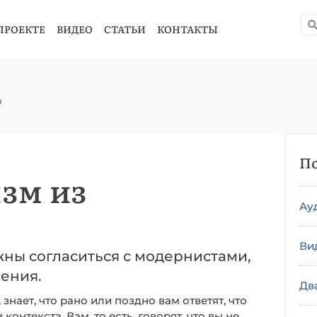
ПРОЕКТЕ
ВИДЕО
СТАТЬИ
КОНТАКТЫ
а
По
зм из
Ау
Ви
ны согласиться с модернистами,
ения.
Дв
знает, что рано или поздно вам ответят, что
онтекста. Вам, то есть, говорят, что вы не