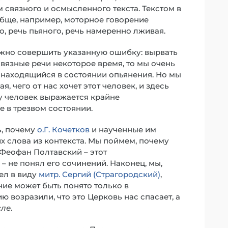
 связного и осмысленного текста. Текстом в
обще, например, моторное говорение
, речь пьяного, речь намеренно лживая.
ожно совершить указанную ошибку: вырвать
связные речи некоторое время, то мы очень
, находящийся в состоянии опьянения. Но мы
 чего от нас хочет этот человек, и здесь
у человек выражается крайне
же в трезвом состоянии.
ь, почему
о.Г. Кочетков
и наученные им
х слова из контекста. Мы поймем, почему
 Феофан Полтавский – этот
 не понял его сочинений. Наконец, мы,
ел в виду
митр. Сергий (Страгородский)
,
ение может быть понято только в
 возразили, что это Церковь нас спасает, а
сле
.