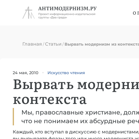
О 
Главная
Статьи
/
/
Вырвать модернизм из контекст
24 мая, 2010
Искусство чтения
Вырвать модерни
контекста
Мы, православные христиане, долж
что не понимаем их абсурдные реч
Каждый, кто вступал в дискуссию с модернистами, 
вы вырываете фразы того или иного модерниста из к