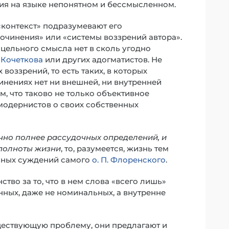
ния на языке непонятном и бессмысленном.
«контекст» подразумевают его
очинения» или «системы воззрений автора».
 цельного смысла нет в сколь угодно
. Кочеткова
или других адогматистов. Не
воззрений, то есть таких, в которых
чинениях нет ни внешней, ни внутренней
, что таково не только объективное
модернистов о своих собственных
чно полнее рассудочных определений, и
 полноты жизни
, то, разумеется, жизнь тем
мных суждений самого
о. П. Флоренского
.
тво за то, что в нем слова «всего лишь»
енных, даже не номинальных, а внутренне
ществующую проблему, они предлагают и