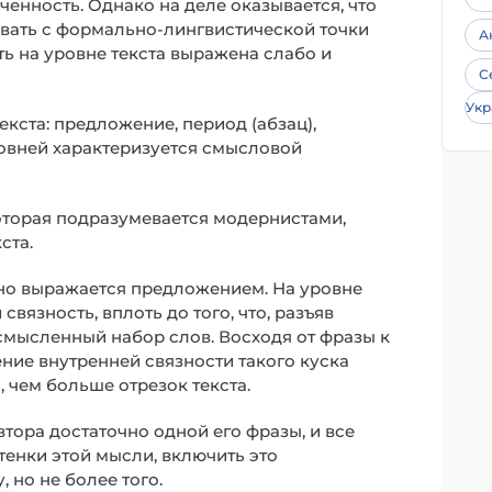
енность. Однако на деле оказывается, что
овать с формально-лингвистической точки
А
ь на уровне текста выражена слабо и
С
Укр
екста: предложение, период (абзац),
ровней характеризуется смысловой
которая подразумевается модернистами,
ста.
лно выражается предложением. На уровне
вязность, вплоть до того, что, разъяв
смысленный набор слов. Восходя от фразы к
ие внутренней связности такого куска
, чем больше отрезок текста.
втора достаточно одной его фразы, и все
тенки этой мысли, включить это
 но не более того.