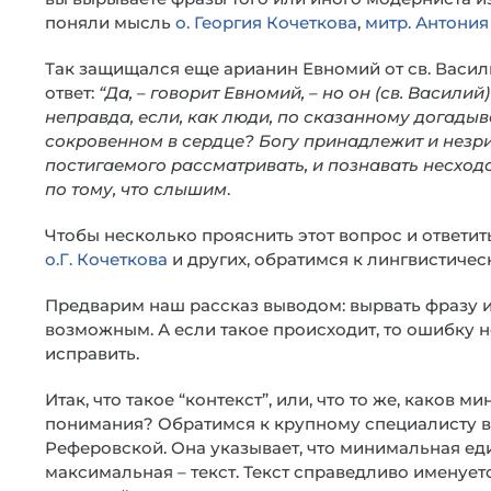
поняли мысль
о. Георгия Кочеткова
,
митр. Антони
Так защищался еще арианин Евномий от св. Васили
ответ:
“Да, – говорит Евномий, – но он (св. Василий
неправда, если, как люди, по сказанному догадыв
сокровенном в сердце? Богу принадлежит и незри
постигаемого рассматривать, и познавать несход
по тому, что слышим
.
Чтобы несколько прояснить этот вопрос и ответить
о.Г. Кочеткова
и других, обратимся к лингвистичес
Предварим наш рассказ выводом: вырвать фразу и
возможным. А если такое происходит, то ошибку н
исправить.
Итак, что такое “контекст”, или, что то же, каков
понимания? Обратимся к крупному специалисту в о
Реферовской. Она указывает, что минимальная еди
максимальная – текст. Текст справедливо имену