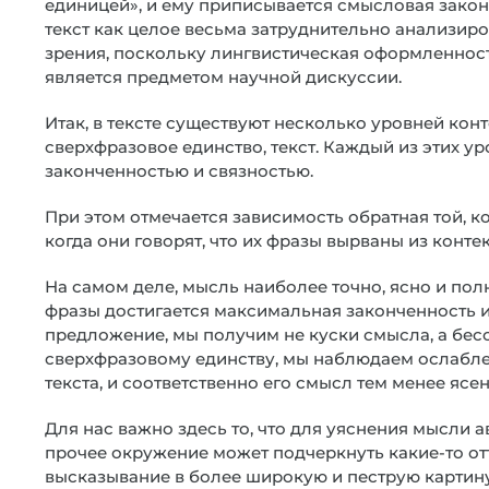
единицей», и ему приписывается смысловая законч
текст как целое весьма затруднительно анализир
зрения, поскольку лингвистическая оформленност
является предметом научной дискуссии.
Итак, в тексте существуют несколько уровней конт
сверхфразовое единство, текст. Каждый из этих у
законченностью и связностью.
При этом отмечается зависимость обратная той, 
когда они говорят, что их фразы вырваны из контек
На самом деле, мысль наиболее точно, ясно и по
фразы достигается максимальная законченность и с
предложение, мы получим не куски смысла, а бес
сверхфразовому единству, мы наблюдаем ослаблен
текста, и соответственно его смысл тем менее ясен
Для нас важно здесь то, что для уяснения мысли а
прочее окружение может подчеркнуть какие-то от
высказывание в более широкую и пеструю картину,