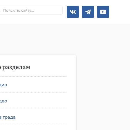
 разделам
дио
део
а града