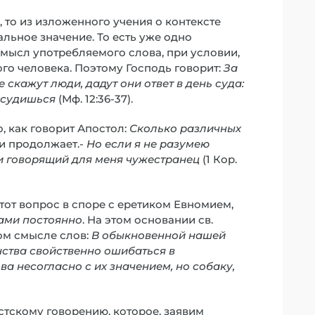
, то из изложенного учения о контексте
альное значение. То есть уже одно
мысл употребляемого слова, при условии,
ого человека. Поэтому Господь говорит:
За
е скажут люди, дадут они ответ в день суда:
 осудишься
(Мф. 12:36-37).
, как говорит Апостол:
Сколько различных
- и продолжает.-
Но если я не разумею
 и говорящий для меня чужестранец
(1 Кор.
тот вопрос в споре с еретиком Евномием,
тами постоянно
. На этом основании св.
ом смысле слов:
В обыкновенной нашей
ства свойственно ошибаться в
а несогласно с их значением, но собаку,
тскому говорению, которое, заявим