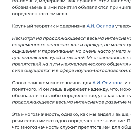
Во-первых, модернизм, как правило, отрицает сро
обозначаемые ими понятия объявляются принцип
определенного смысла.
Крупный теоретик модернизма
А.И. Осипов
утверж
Несмотря на продолжающееся весьма интенсивно
современного человека, как и прежде, не может а
ощущения и переживания, но очень часто у него н
для выражения идей и мыслей. Многозначность п
препятствий на пути межчеловеческого общения и
силе ощущается и в сфере научно-богословской, 
Слова слишком многозначны для
А.И. Осипова
, и
понятного. И он лишь выражает надежду, что, може
обозначать что-либо определенное, уповая главн
продолжающееся весьма интенсивное развитие 
Эта многозначность, однако, как мы видели выше, 
речи слова имеют одно определенное значение. 
что многозначность служит препятствием для об