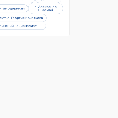
о. Александр
нтимодернизм
Шмеман
екта о. Георгия Кочеткова
аинский национализм