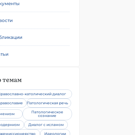
кументы
вости
бликации
атьи
 темам
равославно-католический диалог
равославие
Патологическая речь
Патологическое
уменизм
сознание
одернизм
Диалог с исламом
жемиссионерство
Идеологии