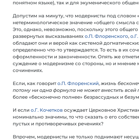
понятном языке), так и для экуменического обще
Допустим на минуту, что модернисты под словом 
нетерминологическое значение «общего смысла с
Это, однако, невозможно, поскольку этого общего
развернутых высказываниях
о.П. Флоренского
,
о.Г
обладают они и верой как системой догматических 
определенно что-то утверждается. То есть в их со
оформленности и законченности. Опять же отметим
суждение о модернизме со стороны, но и мнение 
сочинениях.
Если, как говорит
о.П. Флоренский
,
жизнь бесконе
потому ни одна формула не может вместить всей
более «бесконечно полнее» безрассудных и безу
И если
о.Г. Кочетков
осуждает Церковное Христианс
номинально значимы, то что сказать о его собств
пустых и противоречивых речениях?
Впрочем, модернисты не только поднимают несу