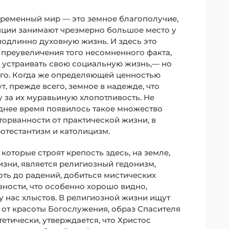
временный мир — это земное благополучие,
енции занимают чрезмерно большое место у
 подлинно духовную жизнь. И здесь это
 преувеличения того несомненного факта,
 устраивать свою социальную жизнь,— но
ного. Когда же определяющей ценностью
т, прежде всего, земное в надежде, что
 за их муравьиную хлопотливость. Не
еднее время появилось такое множество
торванности от практической жизни, в
ротестантизм и католицизм.
оторые строят крепость здесь, на земле,
зни, является религиозный гедонизм,
ь до радений, добиться мистических
ности, что особенно хорошо видно,
 у нас хлыстов. В религиозной жизни ищут
от красоты Богослужения, образ Спасителя
етически, утверждается, что Христос