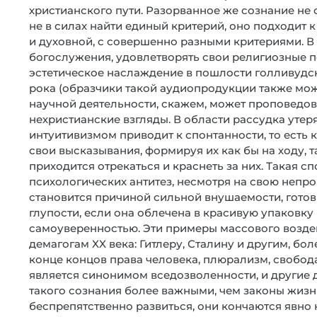
христианского пути. Разорванное же сознание не 
не в силах найти единый критерий, оно подходит 
и духовной, с совершенно разными критериями. В 
богослужения, удовлетворять свои религиозные по
эстетическое наслаждение в пошлости голливудс
рока (образчики такой аудиопродукции также мож
научной деятельности, скажем, может проповедов
нехристианские взгляды. В области рассудка утер
интуитивизмом приводит к спонтанности, то есть к
свои высказывания, формируя их как бы на ходу, т
приходится отрекаться и краснеть за них. Такая 
психологических антитез, несмотря на свою непр
становится причиной сильной внушаемости, готовн
глупости, если она облечена в красивую упаковку
самоуверенностью. Эти примеры массового возде
демагогам XX века: Гитлеру, Сталину и другим, бо
конце концов права человека, плюрализм, свобод
является синонимом вседозволенности, и другие 
такого сознания более важными, чем законы жизн
беспрепятственно развиться, они кончаются явно