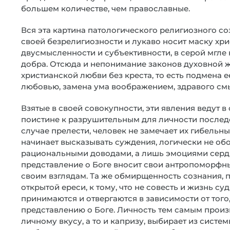
большем количестве, чем православные.
Вся эта картина патологического религиозного со
своей безрелигиозности и лукаво носит маску хр
двусмысленности и субъективности, в серой мгле
добра. Отсюда и непонимание законов духовной ж
христианской любви без креста, то есть подмена
любовью, замена ума воображением, здравого см
Взятые в своей совокупности, эти явления ведут 
поистине к разрушительным для личности последст
случае прелести, человек не замечает их гибельны
начинает высказывать суждения, логически не об
рациональными доводами, а лишь эмоциями сердца
представление о Боге вносит свои антропоморфны
своим взглядам. Та же обмирщенность сознания, 
открытой ереси, к тому, что не совесть и жизнь су
принимаются и отвергаются в зависимости от того
представлению о Боге. Личность тем самым произв
личному вкусу, а то и капризу, выбирает из сист