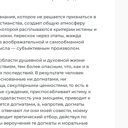
знания, которое не решается признаться в
истианства, создает общую атмосферу
 которой расплываются критерии истины и
изни, перескок через этапы, жажда
 ее воображательной и самообманной
ысла — субъективным произволом.
в области душевной и духовной жизни
виям, тем более опасным, что, как и в
х последствий. В результате человек
основанные ни догматами, ни
, секулярными ценностями, то есть в
е суждения, приспосабливает истину к
подвластность ума эмоциям, приводит к
дятся догматами, а, напротив, догматы
, отвечают ли они моей совести, моему
одит еретический отбор, действуя по
емы вероучения те догматы и моральные