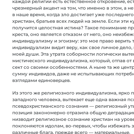
каждой религии есть естественное откровение, ес
чрезмерный акцент на том, что именно в этом, а н
в наше время, когда зло достигает уже последнего
христиан, братьев всех людей на земле. Если эти к
получится целостная истина? Такое понимание 
креста, оно является отказом от него, оно неизб
индивидуализму и эгоизму: это мое право верить 
индивидуализм видит веру, как свое личное дело,
моей души. Эта утрата соборности логически выте
мистического индивидуализма, который, отпав от 
сект со своими особенностями. А ныне та же цен
сумму индивидов, даже не испытывающих потребно
взглядами единоверцев.
Из этого же религиозного индивидуализма, ярко 
западного человека, вытекает еще одна важная п
псевдохристианского сознания — религиозный ути
позиция закономерно отразила общую деградацию
низводит религиозное сознание христиан на уров
поклоняются идолам, во-первых, чтобы избежать зл
различные блага, прежде всего — материальные.