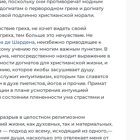
гие, поскольку они противоречат модным
догматам о первородном грехе и догмату
сновой подлинно христианской морали.
вие греха, не хочет видеть своей
реха, тем больше это нечувствие. Не
ра де Шардена
, неизбежно приводящее к
кому учению по многим важным пунктам. В
 ума, непосредственно находит выражение в
мости догматов для христианской жизни, и
нию, которое якобы засушивает душу.
служит интуитивизм, которым так славятся
 в духе пиетистов, йогов и прочие. Примат
иции в плане усмотрения интуицией
 в состоянии плененности ума страстями и
т разрыв в целостном религиозном
ий жизни, как духовных, так и материальных.
 — подход ко всему, исходящий из одного,—
ния души, насколько это отвлекает меня от