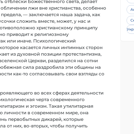
ть отблески Божественного света, делает
е обличении лжи вне христианства, особенно
А
 предела, — заключается наша задача, как
С
усочки сложить вместе, может, у нас и
противоположно христианскому принципу
Укр
ежно приводит к религиозному
так или иначе. Психологический
 которое касается личных интимных сторон
кает из духовной позиции протестантизма,
вселенской Церкви, разделился на сотни
тробежная сила раздробила эти общины на
сти как-то согласовывать свои взгляды со
проявляющего во всех сферах деятельности
сихологическая черта современного
литаризм и эгоизм. Такая утилитарная
 личности в современном мире, она
ень первобытных дикарей, которые
а от них, во-вторых, чтобы получить