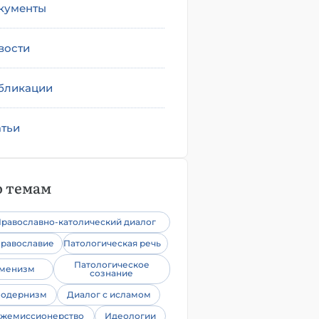
кументы
вости
бликации
атьи
 темам
равославно-католический диалог
равославие
Патологическая речь
Патологическое
уменизм
сознание
одернизм
Диалог с исламом
жемиссионерство
Идеологии