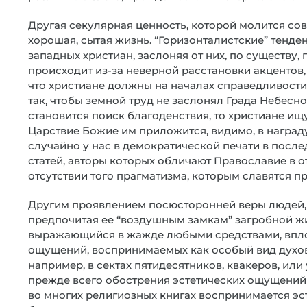
Другая секулярная ценность, которой молится со
хорошая, сытая жизнь. “Горизонталистские” тенд
западных христиан, заслоняя от них, по существу,
происходит из-за неверной расстановки акцентов,
что христиане должны на началах справедливости
так, чтобы земной труд не заслонял Града Небес
становится поиск благоденствия, то христиане ищу
Царствие Божие им приложится, видимо, в награду
случайно у нас в демократической печати в посл
статей, авторы которых обличают Православие в о
отсутствии того прагматизма, которым славятся п
Другим проявлением посюсторонней веры людей, к
предпочитая ее “воздушным замкам” загробной жи
выражающийся в жажде любыми средствами, вплот
ощущений, воспринимаемых как особый вид духов
например, в сектах пятидесятников, квакеров, или
прежде всего обострения эстетических ощущений 
во многих религиозных книгах воспринимается эст