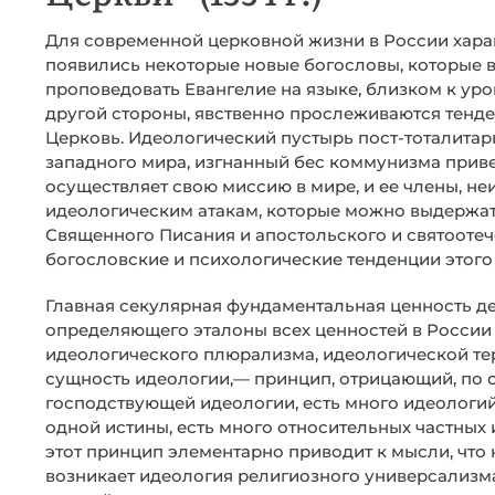
Для современной церковной жизни в России харак
появились некоторые новые богословы, которые 
проповедовать Евангелие на языке, близком к ур
другой стороны, явственно прослеживаются тенд
Церковь. Идеологический пустырь пост-тоталита
западного мира, изгнанный бес коммунизма приве
осуществляет свою миссию в мире, и ее члены, н
идеологическим атакам, которые можно выдержать
Священного Писания и апостольского и святооте
богословские и психологические тенденции этого
Главная секулярная фундаментальная ценность д
определяющего эталоны всех ценностей в России 
идеологического плюрализма, идеологической тер
сущность идеологии,— принцип, отрицающий, по с
господствующей идеологии, есть много идеологий,
одной истины, есть много относительных частных 
этот принцип элементарно приводит к мысли, что н
возникает идеология религиозного универсализма,