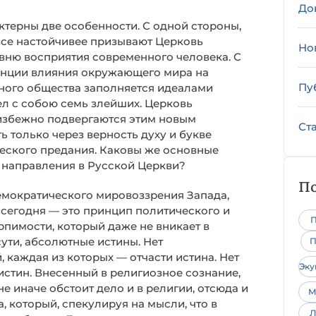
До
терны две особенности. С одной стороны,
все настойчивее призывают Церковь
Но
овню восприятия современного человека. С
енции влияния окружающего мира на
Пу
рного общества заполняется идеалами
л с собою семь злейших. Церковь
еизбежно подвергаются этим новым
Ст
 только через верность духу и букве
ческого предания. Каковы же основные
 направления в Русской Церкви?
По
емократического мировоззрения Запада,
сегодня — это принцип политического и
П
пимости, который даже не вникает в
ути, абсолютные истины. Нет
П
 каждая из которых — отчасти истина. Нет
Эк
истин. Внесенный в религиозное сознание,
е иначе обстоит дело и в религии, отсюда и
М
 который, спекулируя на мысли, что в
Л