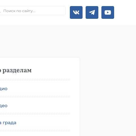
 разделам
дио
део
а града