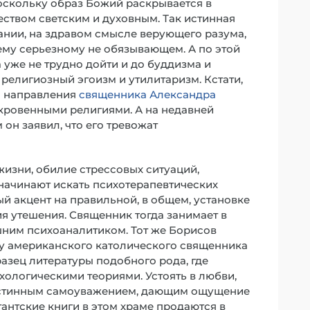
поскольку образ Божий раскрывается в
чеством светским и духовным. Так истинная
дании, на здравом смысле верующего разума,
ему серьезному не обязывающем. А по этой
уже не трудно дойти и до буддизма и
 религиозный эгоизм и утилитаризм. Кстати,
о направления
священника Александра
кровенными религиями. А на недавней
он заявил, что его тревожат
изни, обилие стрессовых ситуаций,
, начинают искать психотерапевтических
ый акцент на правильной, в общем, установке
я утешения. Священник тогда занимает в
шним психоаналитиком. Тот же Борисов
гу американского католического священника
разец литературы подобного рода, где
ологическими теориями. Устоять в любви,
 истинным самоуважением, дающим ощущение
антские книги в этом храме продаются в