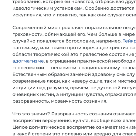
требования, которые ей нравятся, отбрасывая дру
идеологическим установкам. Особенно достается 
искупления, что и понятно, так как они служат о
Современный мир проявляет поразительное нечувст
греховности, обличающей его. Чем больше в мире г
случайно появляется богословие, например,
Тейя
пантеизму, или прямо противоречащее христианс
области теоретической это прелестное состояние
адогматизме
, в отрицании практической необходи
гносеомахии — ненависти к рациональному позна
Естественным образом заменой здравому смыслу 
современные люди, как неверующие, так и мистики
интуиции над разумом, причем, не духовной инту
очевидных истин, а интуиции чувства, отражается
разорванность, мозаичность сознания.
Что это значит? Разорванность сознания означае
восприятии вероучения, культа, вообще всех явлен
Целое догматическое восприятие означает монизм
в какой степени это полезно или вредно для спасе