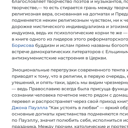
благословляет творчество поэтов и музыкантов, 
творчестве,— то есть стирается грань между твор
религиозная вера, основанная на догматах и Пре
подменяется неким религиозным чувством, ни к ч
дорожке мистического индивидуализма и эгоизма 
индуизма, ведь их психологические корни те же —
в книге одного из лидеров этого реформаторског
Борисова
буддизм и ислам прямо названы богоот
встрече демократических литераторов с Ельциным 
антиэкуменистские настроения в Церкви.
Эмоциональные перегрузки современного темпа ж
приводят к тому, что в религии, в первую очередь
утешений, и опять-таки, здесь мы видим чрезмерн
— ведь Православию всегда была присуща функци
сознании человека почетное место рядом с дома
перевел и распространяет через свой приход кни
Джона Пауэлла
“Как устоять в любви” — яркий об
основные догматы христианства подменяются псих
по Пауэллу, значит полюбить себя, исполниться
праздника. Между прочим, католические и протест