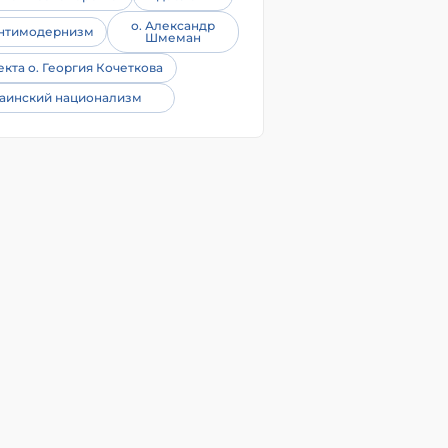
о. Александр
нтимодернизм
Шмеман
екта о. Георгия Кочеткова
аинский национализм