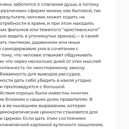
очень заботится о спасении души, а потому
к различным сферам жизни, как бытовой, так
результате, человек может ходить на
требности в храме, и при этом находить
ких фильмов или тяжелого “христианского”
но видеть в упомянутых храмах),— в своей
ать пантеизм, дарвинизм или иные
я самодержавия ума в сочетании с
 тому, что человек отвыкает обдумывать
ак что через несколько дней от этих мыслей
спонтанность по неоспоримому закону
обиваемость для выводов рассудка,
ости дать себя убедить в какой угодно
 и проповедуется с большой
йствия хорошо были известны многим
лее близким к нашим дням правителям. В
а в ее нынешнем выражении, которая
демократические ценности становятся для
и Церкви. Если дать этим состояниям
 клинической картиной аутичного мышления,