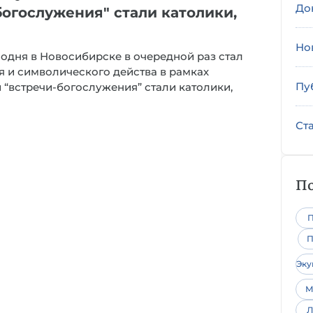
До
богослужения" стали католики,
Но
одня в Новосибирске в очередной раз стал
 и символического действа в рамках
Пу
 “встречи-богослужения” стали католики,
Ст
По
П
П
Эк
М
Л