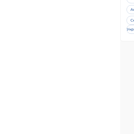
А
С
Укр