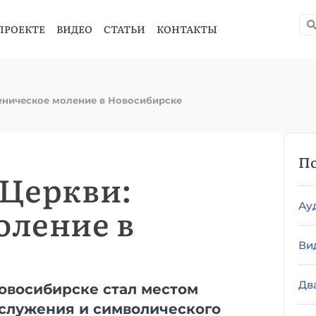
ПРОЕКТЕ
ВИДЕО
СТАТЬИ
КОНТАКТЫ
еническое моление в Новосибирске
По
 Церкви:
Ау
оление в
Ви
Дв
Новосибирске стал местом
служения и символического