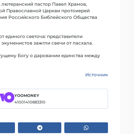
 лютеранский пастор Павел Храмов,
ой Православной Церкви протоиерей
ния Российского Библейского Общества
т единого светоча: представители
экуменистов зажгли свечи от пасхала.
гущему Богу о даровании единства между
Источник
YOOMONEY
41001410883310