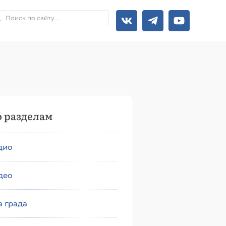
 разделам
дио
део
а града