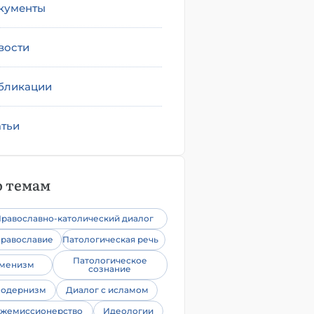
кументы
вости
бликации
атьи
 темам
равославно-католический диалог
равославие
Патологическая речь
Патологическое
уменизм
сознание
одернизм
Диалог с исламом
жемиссионерство
Идеологии