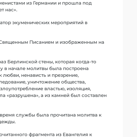
менистами из Германии и прошла под
т нас».
атор экуменических мероприятий в
о Священным Писанием и изображенным на
з Берлинской стены, которая когда-то
у в начале молитвы была построена
к любви, ненависть и презрение,
ледование, уничтожение общества,
 злоупотребление властью, изоляция,
ла «разрушена», а из камней был составлен
 время службы была прочитана молитва к
дежды.
очитанного фрагмента из Евангелия к