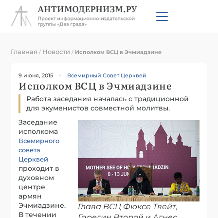
Главная
Новости
/
/
Исполком ВСЦ в Эчмиадзине
9 июня, 2015
Всемирный Совет Церквей
Исполком ВСЦ в Эчмиадзине
Работа заседания началась с традиционной
для экуменистов совместной молитвы.
Заседание
исполкома
Всемирного
совета
Церквей
проходит в
духовном
центре
армян
Эчмиадзине.
Глава ВСЦ Фюксе Твейт,
В течении
Гарегин Второй и Агнес