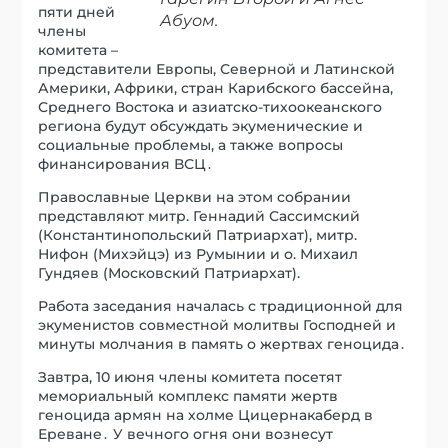
пяти дней
Абуом.
члены
комитета –
представители Европы‚ Северной и Латинской
Америки‚ Африки‚ стран Карибского бассейна‚
Среднего Востока и азиатско-тихоокеанского
региона будут обсуждать экуменические и
социальные проблемы, а также вопросы
финансирования ВСЦ․
Православные Церкви на этом собрании
представляют митр. Геннадий Сассимский
(Константинопольский Патриархат), митр.
Нифон (Михэйцэ) из Румынии и о. Михаил
Гундяев (Московский Патриархат).
Работа заседания началась с традиционной для
экуменистов совместной молитвы Господней и
минуты молчания в память о жертвах геноцида․
Завтра, 10 июня члены комитета посетят
мемориальный комплекс памяти жертв
геноцида армян на холме Цицернакаберд в
Ереване․ У вечного огня они вознесут