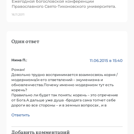
Ежегодной богословской конференции
Православного Свято-Тихоновского университета.
16.11.2011
Один ответ
Нина П.
:
11.06.2015 в 15:40
Роман!
Довольно трудно воспринимается взаимосвязь корня /
модернизма/и его ответвлений – зкуменизма и
обновленчества.Почему именно модернизм тут есть
корень?
Правильно ли будет так понять: корень – это отречение
от Бога.А дальше уже душа -бродяга сама топчет себе
дороги во все стороны – и в земных вопросах , и в
Ответить
Добавить комментарий