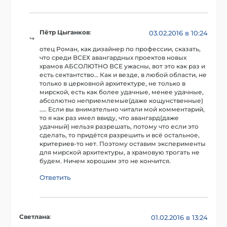
Пётр Цыганков
:
03.02.2016 в 10:24
отец Роман, как дизайнер по профессии, сказать,
что среди ВСЕХ авангардных проектов новых
храмов АБСОЛЮТНО ВСЕ ужасны, вот это как раз и
есть сектантство… Как и везде, в любой области, не
только в церковной архитектуре, не только в
мирской, есть как более удачные, менее удачные,
абсолютно неприемлемые(даже кощунственные)
….. Если вы внимательно читали мой комментарий,
то я как раз имел ввиду, что авангард(даже
удачный) нельзя разрешать, потому что если это
сделать, то придётся разрешить и всё остальное,
критериев-то нет. Поэтому оставим эксперименты
для мирской архитектуры, а храмовую трогать не
будем. Ничем хорошим это не кончится.
Ответить
Светлана
:
01.02.2016 в 13:24