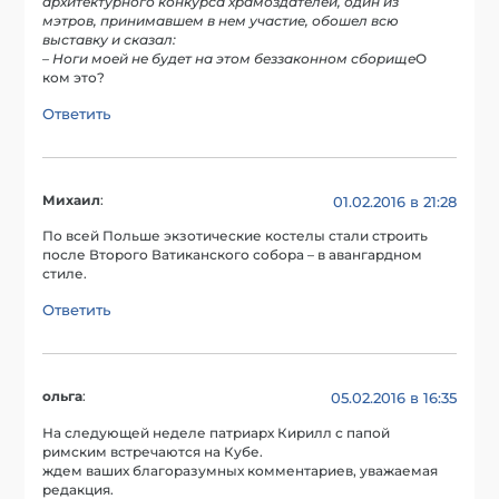
архитектурного конкурса храмоздателей, один из
мэтров, принимавшем в нем участие, обошел всю
выставку и сказал:
– Ноги моей не будет на этом беззаконном сборище
О
ком это?
Ответить
Михаил
:
01.02.2016 в 21:28
По всей Польше экзотические костелы стали строить
после Второго Ватиканского собора – в авангардном
стиле.
Ответить
ольга
:
05.02.2016 в 16:35
На следующей неделе патриарх Кирилл с папой
римским встречаются на Кубе.
ждем ваших благоразумных комментариев, уважаемая
редакция.