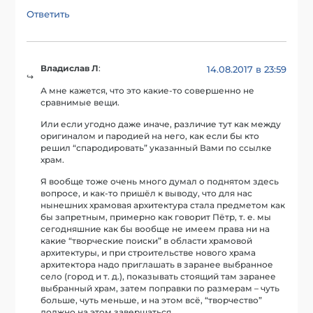
Ответить
Владислав Л
:
14.08.2017 в 23:59
А мне кажется, что это какие-то совершенно не
сравнимые вещи.
Или если угодно даже иначе, различие тут как между
оригиналом и пародией на него, как если бы кто
решил “спародировать” указанный Вами по ссылке
храм.
Я вообще тоже очень много думал о поднятом здесь
вопросе, и как-то пришёл к выводу, что для нас
нынешних храмовая архитектура стала предметом как
бы запретным, примерно как говорит Пётр, т. е. мы
сегодняшние как бы вообще не имеем права ни на
какие “творческие поиски” в области храмовой
архитектуры, и при строительстве нового храма
архитектора надо приглашать в заранее выбранное
село (город и т. д.), показывать стоящий там заранее
выбранный храм, затем поправки по размерам – чуть
больше, чуть меньше, и на этом всё, “творчество”
должно на этом завершаться.