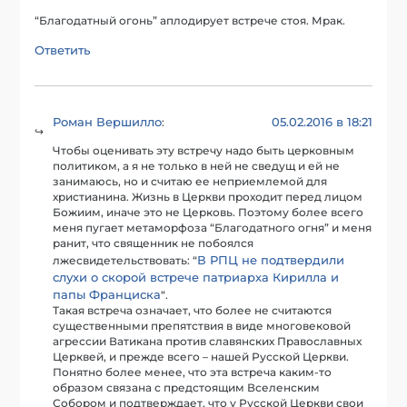
“Благодатный огонь” аплодирует встрече стоя. Мрак.
Ответить
Роман Вершилло
05.02.2016 в 18:21
:
Чтобы оценивать эту встречу надо быть церковным
политиком, а я не только в ней не сведущ и ей не
занимаюсь, но и считаю ее неприемлемой для
христианина. Жизнь в Церкви проходит перед лицом
Божиим, иначе это не Церковь. Поэтому более всего
меня пугает метаморфоза “Благодатного огня” и меня
ранит, что священник не побоялся
В РПЦ не подтвердили
лжесвидетельствовать: “
слухи о скорой встрече патриарха Кирилла и
папы Франциска
“.
Такая встреча означает, что более не считаются
существенными препятствия в виде многовековой
агрессии Ватикана против славянских Православных
Церквей, и прежде всего – нашей Русской Церкви.
Понятно более менее, что эта встреча каким-то
образом связана с предстоящим Вселенским
Собором и подтверждает, что у Русской Церкви свои