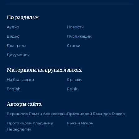
По разделам
Аудио
Новости
Видео
Публикации
Два града
Статьи
Документы
Материалы на других языках
На български
Српски
English
Polski
Авторы сайта
Вершилло Роман Алексеевич
Протоиерей Божидар Главев
Протоиерей Владимир
Рысин Игорь
Переслегин