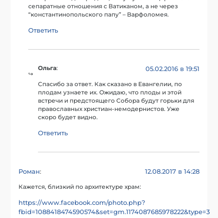
сепаратные отношения с Ватиканом, а не через
“константинопольского папу” – Варфоломея.
Ответить
Ольга
:
05.02.2016 в 19:51
Спасибо за ответ. Как сказано в Евангелии, по
плодам узнаете их. Ожидаю, что плоды и этой
встречи и предстоящего Собора будут горьки для
православных христиан-немодернистов. Уже
скоро будет видно.
Ответить
Роман
12.08.2017 в 14:28
:
Кажется, близкий по архитектуре храм:
https://www.facebook.com/photo.php?
fbid=1088418474590574&set=gm.1174087685978222&type=3