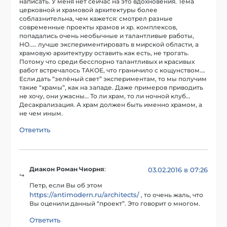
написать. У меня нет сейчас на это вдохновения. Тема
церковной и храмовой архитектуры более
соблазнительна, чем кажется: смотрел разные
современные проекты храмов и хр. комплексов,
попадались очень необычные и талантливые работы,
НО….. лучше экспериментировать в мирской области, а
храмовую архитектуру оставить как есть, не трогать.
Потому что среди бесспорно талантливых и красивых
работ встречалось ТАКОЕ, что граничило с кощунством….
Если дать “зелёный свет” экспериментам, то мы получим
такие “храмы”, как на западе. Даже примеров приводить
не хочу, они ужасны… То ли храм, то ли ночной клуб…
Десакрализация. А храм должен быть именно храмом, а
не чем иным.
Ответить
Диакон Роман Чиорня
:
03.02.2016 в 07:26
Петр, если Вы об этом
https://antimodern.ru/architects/
, то очень жаль, что
Вы оценили данный “проект”. Это говорит о многом.
Ответить