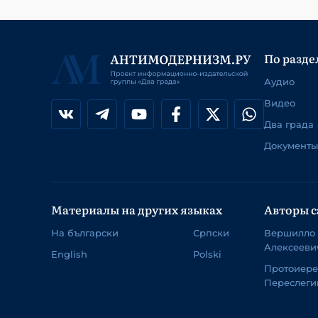
По разде
Аудио
Видео
Два града
Документы
Материалы на других языках
Авторы с
На български
Српски
Вершилло
Алексееви
English
Polski
Протоиер
Переслеги