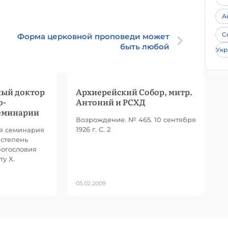
А
С
Форма церковной проповеди может
быть любой
Укр
ный доктор
Архиерейский Собор, митр.
о-
Антоний и РСХД
еминарии
Возрождение. № 465. 10 сентября
1926 г. С. 2
я семинария
 степень
богословия
у Х.
05.02.2009