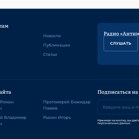
лам
Радио «Анти
Новости
СЛУШАТЬ
Публикации
Статьи
айта
Подписаться на
 Роман
Протоиерей Божидар
ч
Главев
ей Владимир
Рысин Игорь
Нажимая на кнопку, вы дает
н
персональных данных