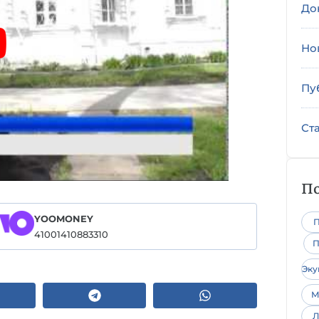
До
Но
Пу
Ст
По
YOOMONEY
П
41001410883310
П
Эк
М
Л