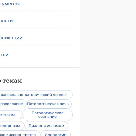
кументы
вости
бликации
атьи
 темам
равославно-католический диалог
равославие
Патологическая речь
Патологическое
уменизм
сознание
одернизм
Диалог с исламом
жемиссионерство
Идеологии