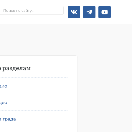
 разделам
дио
део
а града