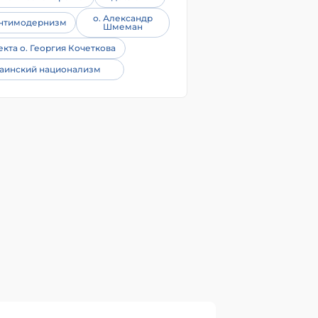
о. Александр
нтимодернизм
Шмеман
екта о. Георгия Кочеткова
аинский национализм