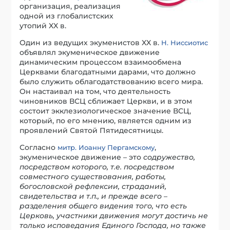
организация, реализация
одной из глобалистских
утопий XX в.
Один из ведущих экуменистов XX в.
Н. Ниссиотис
объявлял экуменическое движение
динамическим процессом взаимообмена
Церквами благодатными дарами, что должно
было служить облагодатствованию всего мира.
Он настаивал на том, что деятельность
чиновников ВСЦ сближает Церкви, и в этом
состоит экклезиологическое значение ВСЦ,
который, по его мнению, является одним из
проявлений Святой Пятидесятницы.
Согласно
,
митр. Иоанну Пергамскому
экуменическое движение – это
содружество,
посредством которого, т.е. посредством
совместного существования, работы,
богословской рефлексии, страданий,
свидетельства и т.п., и прежде всего –
разделения общего видения того, что есть
Церковь, участники движения могут достичь не
только исповедания Единого Господа, но также