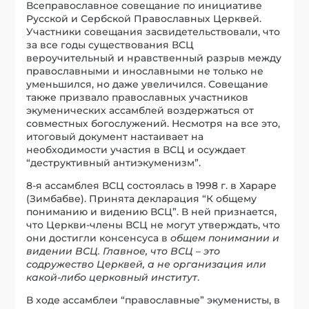
Всеправославное совещание по инициативе
Русской и Сербской Православных Церквей.
Участники совещания засвидетельствовали, что
за все годы существования ВСЦ
вероучительный и нравственный разрыв между
православными и инославными не только не
уменьшился, но даже увеличился. Совещание
также призвало православных участников
экуменических ассамблей воздержаться от
совместных богослужений. Несмотря на все это,
итоговый документ настаивает на
необходимости участия в ВСЦ и осуждает
“деструктивный антиэкуменизм”.
8-я ассамблея ВСЦ состоялась в 1998 г. в Хараре
(Зимбабве). Принята декларация “К общему
пониманию и видению ВСЦ”. В ней признается,
что Церкви-члены ВСЦ не могут утверждать, что
они достигли консенсуса в
общем понимании и
видении ВСЦ. Главное, что ВСЦ – это
содружество Церквей, а не организация или
какой-либо церковный институт
.
В ходе ассамблеи “православные” экуменисты, в