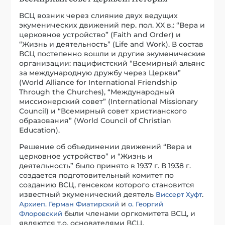
ВСЦ возник через слияние двух ведущих
экуменических движений пер. пол. XX в.: “Вера и
церковное устройство” (Faith and Order) и
“Жизнь и деятельность” (Life and Work). В состав
ВСЦ постепенно вошли и другие экуменические
организации: пацифистский “Всемирный альянс
за международную дружбу через Церкви”
(World Alliance for International Friendship
Through the Churches), “Международный
миссионерский совет” (International Missionary
Council) и “Всемирный совет христианского
образования” (World Council of Christian
Education).
Решение об объединении движений “Вера и
церковное устройство” и “Жизнь и
деятельность” было принято в 1937 г. В 1938 г.
создается подготовительный комитет по
созданию ВСЦ, генсеком которого становится
известный экуменический деятель
.
Виссерт Хуфт
и
Архиеп. Герман Фиатирский
о. Георгий
были членами оргкомитета ВСЦ, и
Флоровский
являются т.о. основателями ВСЦ.