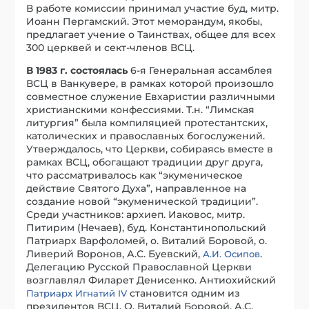
В работе комиссии принимал участие буд, митр.
Иоанн Пергамский. Этот меморандум, якобы,
предлагает учение о Таинствах, общее для всех
300 церквей и сект-членов ВСЦ.
В 1983 г. состоялась
6-я Генеральная ассамблея
ВСЦ в Ванкувере, в рамках которой произошло
совместное служение Евхаристии различными
христианскими конфессиями. Т.н. “Лимская
литургия” была компиляцией протестантских,
католических и православных богослужений.
Утверждалось, что Церкви, собираясь вместе в
рамках ВСЦ, обогащают традиции друг друга,
что рассматривалось как “экуменическое
действие Святого Духа”, направленное на
создание новой “экуменической традиции”.
Среди участников: архиеп. Иаковос, митр.
Питирим (Нечаев), буд. Константинопольский
Патриарх Варфоломей, о. Виталий Боровой, о.
Ливерий Воронов, А.С. Буевский,
.
А.И. Осипов
Делегацию Русской Православной Церкви
возглавлял Филарет Денисенко. Антиохийский
становится одним из
Патриарх Игнатий IV
президентов ВСЦ. О. Виталий Боровой, А.С.