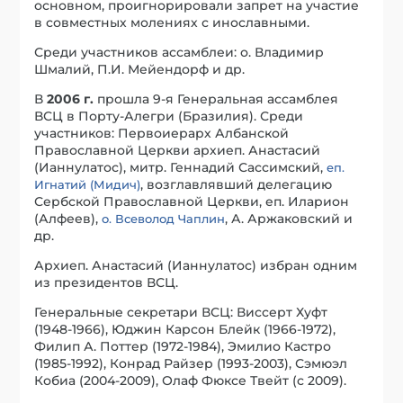
основном, проигнорировали запрет на участие
в совместных молениях с инославными.
Среди участников ассамблеи: о. Владимир
Шмалий, П.И. Мейендорф и др.
В
2006 г.
прошла 9-я Генеральная ассамблея
ВСЦ в Порту-Алегри (Бразилия). Среди
участников: Первоиерарх Албанской
Православной Церкви архиеп. Анастасий
(Ианнулатос), митр. Геннадий Сассимский,
еп.
, возглавлявший делегацию
Игнатий (Мидич)
Сербской Православной Церкви, еп. Иларион
(Алфеев),
, А. Аржаковский и
о. Всеволод Чаплин
др.
Архиеп. Анастасий (Ианнулатос) избран одним
из президентов ВСЦ.
Генеральные секретари ВСЦ: Виссерт Хуфт
(1948-1966), Юджин Карсон Блейк (1966-1972),
Филип А. Поттер (1972-1984), Эмилио Кастро
(1985-1992), Конрад Райзер (1993-2003), Сэмюэл
Кобиа (2004-2009), Олаф Фюксе Твейт (с 2009).