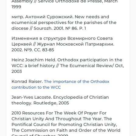
Assembly // Service Orthodoxe de Presse, March
1999
митр. Антоний Сурожский. New needs and
ecumenical perspectives for the parishes of the
diocese // Sourozh. 2001. № 86. P. 1
Изменения в структуре Всемирного Совета
Церквей // Журнал Московской Патриархии.
2002. №9. СС. 83-85
Heinz Joachim Held. Orthodox participation in the
WCC: a brief history // The Ecumenical Review/ Oct,
2003
Konrad Raiser.
The importance of the Orthodox
contribution to the WCC
Jean-Yves Lacoste. Encyclopedia of Christian
theology. Routledge, 2005
2010 Resources For The Week Of Prayer For
Christian Unity And Throughout The Year. The
Pontifical Council for Promoting Christian Unity,
The Commission on Faith and Order of the World
Council of Churches. 2009