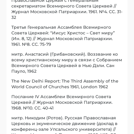
Православной Церкви с генеральным
секретариатом Всемирного Совета Церквей //
Журнал Московской Патриархии. 1961. №4. СС. 31-
32
Третья Генеральная Ассамблея Всемирного
Совета Церквей: “Иисус Христос – Свет миру”
(Ин. 8, 12) // Журнал Московской Патриархии.
1961. №8. СС. 75-79
митр. Анастасий (Грибановский). Воззвание ко
всему христианскому миру в связи с Собранием
Всемирного Совета Церквей в Нью Дэли. Сан
Пауло, 1962
The New Delhi Report: The Third Assembly of the
World Council of Churches 1961, London 1962
Послание IV Ассамблеи Всемирного Совета
Церквей // Журнал Московской Патриархии.
1968. №10. СС. 40-41
митр. Никодим (Ротов). Русская Православная
Церковь и экуменическое движение (доклад в
конференц-зале Упсальского университета) //