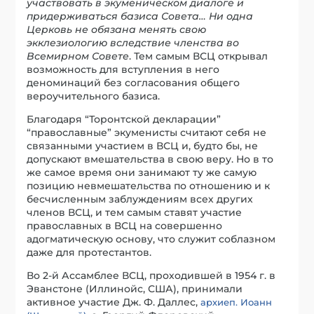
участвовать в экуменическом диалоге и
придерживаться базиса Совета… Ни одна
Церковь не обязана менять свою
экклезиологию вследствие членства во
Всемирном Совете
. Тем самым ВСЦ открывал
возможность для вступления в него
деноминаций без согласования общего
вероучительного базиса.
Благодаря “Торонтской декларации”
“православные” экуменисты считают себя не
связанными участием в ВСЦ и, будто бы, не
допускают вмешательства в свою веру. Но в то
же самое время они занимают ту же самую
позицию невмешательства по отношению и к
бесчисленным заблуждениям всех других
членов ВСЦ, и тем самым ставят участие
православных в ВСЦ на совершенно
адогматическую основу, что служит соблазном
даже для протестантов.
Во 2-й Ассамблее ВСЦ, проходившей в 1954 г. в
Эванстоне (Иллинойс, США), принимали
активное участие Дж. Ф. Даллес,
архиеп. Иоанн