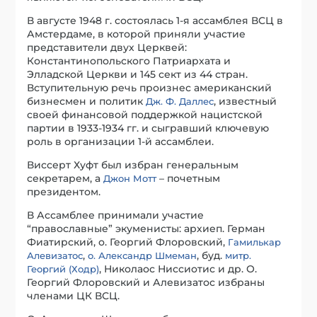
В августе 1948 г. состоялась 1-я ассамблея ВСЦ в
Амстердаме, в которой приняли участие
представители двух Церквей:
Константинопольского Патриархата и
Элладской Церкви и 145 сект из 44 стран.
Вступительную речь произнес американский
бизнесмен и политик
, известный
Дж. Ф. Даллес
своей финансовой поддержкой нацистской
партии в 1933-1934 гг. и сыгравший ключевую
роль в организации 1-й ассамблеи.
Виссерт Хуфт был избран генеральным
секретарем, а
– почетным
Джон Мотт
президентом.
В Ассамблее принимали участие
“православные” экуменисты: архиеп. Герман
Фиатирский, о. Георгий Флоровский,
Гамилькар
,
, буд.
Алевизатос
о. Александр Шмеман
митр.
, Николаос Ниссиотис и др. О.
Георгий (Ходр)
Георгий Флоровский и Алевизатос избраны
членами ЦК ВСЦ.