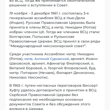
во ВСЦ. Тогда же принимается окончательное
решение о вступлении в Совет.
19 ноября – 5 декабря
1961 г. состоялась 3-я
генеральная ассамблея ВСЦ в Нью-Дели
(Индия). Русская Православная Церковь была
принята в члены ВСЦ, а митр. Никодим (Ротов)
избран членом ЦК. Тогда же членами ВСЦ стали:
Болгарская, Польская и Румынская
Православные Церкви. ВСЦ принял в свои ряды
“Международный миссионерский совет”.
Среди участников Ассамблеи: митр. Никодим
(Ротов),
, архиеп. Иоанн
митр. Антоний Сурожский
Шаховской, архиеп. Афинагор Фиатирский, о.
Виталий Боровой, о. Георгий Флоровский, буд.
митр. Питирим (Нечаев), Филарет Денисенко,
Николаос Ниссиотис.
В 1965 г. путем негласных переговоров Виссерт
Хуфту удалось договориться о принятии в ВСЦ
Сербской Православной Церкви без
подписания ею необходимых основных
документов Совета и без обсуждения этого
вопроса в Церкви.