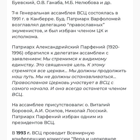
Буевский, О.В. Ганаба, М.Б. Нелюбова и др.
7-я Генеральная ассамблея ВСЦ состоялась в
1991 г. в Канберре. Буд. Патриарх Варфоломей
возглавлял делегацию “православных”
экуменистов, и был избран членом ЦК и
исполкома.
Патриарх Александрийский Парфений (1920-
1996) обратился к делегатам ассамблеи с
заявлением:
Мы стремимся к видимому
единству. Это священная цель. К этому
стремятся все церкви… Мы должны продолжить
наш путь. Мы не должны останавливаться…
Православная Церковь участвует в ВСЦ с
самого начала. И она всегда останется членом
ВСЦ
.
На ассамблее присутствовали: о. Виталий
Боровой, А.И. Осипов, Николай Лосский.
Патриарх Парфений избран одним из
президентов ВСЦ.
В
1993 г.
ВСЦ проводит Всемирную
конференцию комиссии “Вера и церковное