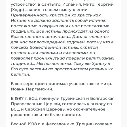
устройство” в Сантьяго, Испания. Митр. Георгий
(Ходр) заявил в своем выступлении:
Приверженность христиан ко Христу как
Истине не должна заслонять собой истины,
рассеянные в окружающих нас религиозных
традициях. Все истины происходят из одного
Божественного источника… Диалог является
для нас первоочередной задачей, потому что в
поисках Божественной истины, скрытой
различными словами и символами, он
позволяет проникнуть за пределы религиозных
традиций… Мы поклоняемся Тому же Христу в
Его путешествии по пространствам различных
религий
.
В конференции принимал участие также митр.
Иоанн Пергамский.
В 1997 г. ВСЦ покинули Грузинская и Болгарская
Православные Церкви, готовилась к выходу из
ВСЦ и Сербская Церковь, но окончательное
решение так и не было принято.
Весной 1998 г. в Фессалонике (Греция) созвано