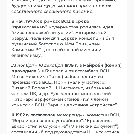
буддиста или мусульманина при чтении их
собственного священного писания
.
В нач. 1970-х в рамках ВСЦ в среде
“православных” модернистов родилась идея
“миссионерской литургии”. Автором этой
разрушительной для Церкви концепции был
румынский богослов о. Ион Бриа, член
Комиссии ВСЦ по глобальной миссии и
евангелизму.
23 ноября – 10 декабря
1975 г. в Найроби (Кения)
проходила
5-я Генеральная ассамблея ВСЦ.
Митр. Никодим (Ротов) избран одним из
президентов ВСЦ. Принимали участие: о.
Виталий Боровой, Н. Ниссиотис, избранный
членом ЦК, и др. Буд. Константинопольский
Патриарх Варфоломей становится членом
комиссии ВСЦ “Вера и церковное устройство”.
К 1982 г. согласован
меморандум комиссии ВСЦ
“Вера и церковное устройство”: “Крещение,
Евхаристия и Служение” (“Лимский документ”),
составленный под руководством Н. Ниссиотиса.