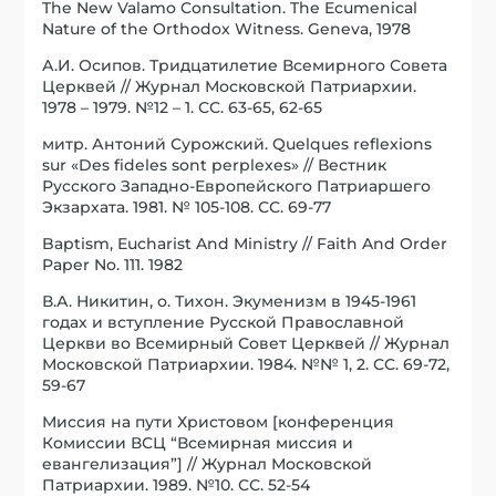
The New Valamo Consultation. The Ecumenical
Nature of the Orthodox Witness. Geneva, 1978
А.И. Осипов. Тридцатилетие Всемирного Совета
Церквей // Журнал Московской Патриархии.
1978 – 1979. №12 – 1. СС. 63-65, 62-65
митр. Антоний Сурожский. Quelques reflexions
sur «Des fideles sont perplexes» // Вестник
Русского Западно-Европейского Патриаршего
Экзархата. 1981. № 105-108. СС. 69-77
Baptism, Eucharist And Ministry // Faith And Order
Paper No. 111. 1982
В.А. Никитин, о. Тихон. Экуменизм в 1945-1961
годах и вступление Русской Православной
Церкви во Всемирный Совет Церквей // Журнал
Московской Патриархии. 1984. №№ 1, 2. СС. 69-72,
59-67
Миссия на пути Христовом [конференция
Комиссии ВСЦ “Всемирная миссия и
евангелизация”] // Журнал Московской
Патриархии. 1989. №10. СС. 52-54