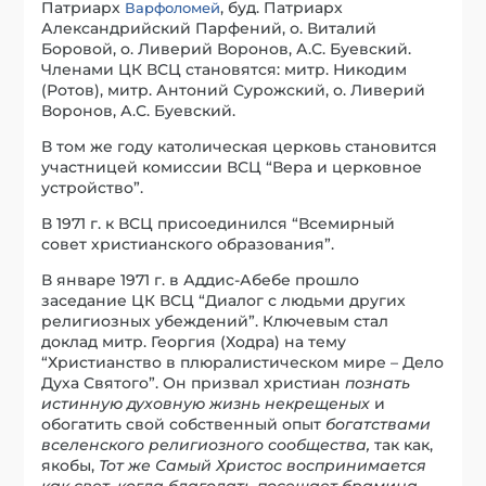
Патриарх
, буд. Патриарх
Варфоломей
Александрийский Парфений, о. Виталий
Боровой, о. Ливерий Воронов, А.С. Буевский.
Членами ЦК ВСЦ становятся: митр. Никодим
(Ротов), митр. Антоний Сурожский, о. Ливерий
Воронов, А.С. Буевский.
В том же году католическая церковь становится
участницей комиссии ВСЦ “Вера и церковное
устройство”.
В 1971 г. к ВСЦ присоединился “Всемирный
совет христианского образования”.
В январе 1971 г. в Аддис-Абебе прошло
заседание ЦК ВСЦ “Диалог с людьми других
религиозных убеждений”. Ключевым стал
доклад митр. Георгия (Ходра) на тему
“Христианство в плюралистическом мире – Дело
Духа Святого”. Он призвал христиан
познать
истинную духовную жизнь некрещеных
и
обогатить свой собственный опыт
богатствами
вселенского религиозного сообщества,
так как,
якобы,
Тот же Самый Христос воспринимается
как свет, когда благодать посещает брамина,