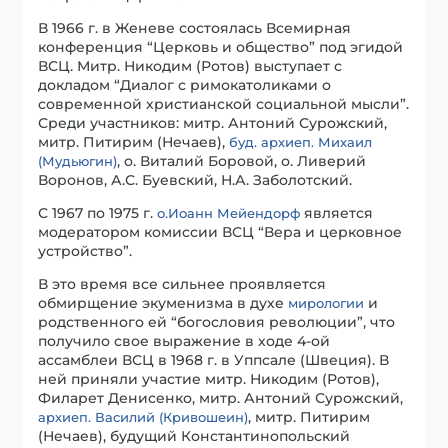
В 1966 г. в Женеве состоялась Всемирная
конференция “Церковь и общество” под эгидой
ВСЦ. Митр. Никодим (Ротов) выступает с
докладом “Диалог с римокатоликами о
современной христианской социальной мысли”.
Среди участников: митр. Антоний Сурожский,
митр. Питирим (Нечаев),
буд. архиеп. Михаил
, о. Виталий Боровой, о. Ливерий
(Мудьюгин)
Воронов, А.С. Буевский, Н.А. Заболотский.
С 1967 по 1975 г.
является
о.Иоанн Мейендорф
модератором комиссии ВСЦ “Вера и церковное
устройство”.
В это время все сильнее проявляется
обмирщение экуменизма в духе
и
мирологии
родственного ей “богословия революции”, что
получило свое выражение в ходе 4-ой
ассамблеи ВСЦ в 1968 г. в Уппсале (Швеция). В
ней приняли участие митр. Никодим (Ротов),
Филарет Денисенко, митр. Антоний Сурожский,
, митр. Питирим
архиеп. Василий (Кривошеин)
(Нечаев), будущий Константинопольский