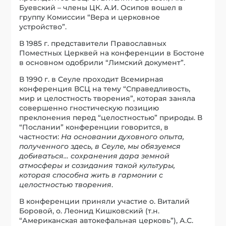
Буевский – члены ЦК. А.И. Осипов вошел в
группу Комиссии “Вера и церковное
устройство”.
В 1985 г. представители Православных
Поместных Церквей на конференции в Бостоне
в основном одобрили “Лимский документ”.
В 1990 г. в Сеуле проходит Всемирная
конференция ВСЦ на тему “Справедливость,
мир и целостность творения”, которая заняла
совершенно гностическую позицию
преклонения перед “целостностью” природы. В
“Послании” конференции говорится, в
частности:
На основании духовного опыта,
полученного здесь, в Сеуле, мы обязуемся
добиваться… сохранения дара земной
атмосферы и созидания такой культуры,
которая способна жить в гармонии с
целостностью творения
.
В конференции приняли участие о. Виталий
Боровой, о. Леонид Кишковский (т.н.
“Американская автокефальная церковь”), А.С.