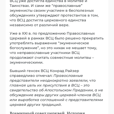
ВСЦ уже достигла единства в молитве и
Таинствах. И сами же “православные”
экуменисты своим участием в бесполезных
обсуждениях утверждают протестантов в том,
что ВСЦ достигла церковного единства
независимо от различий вере.
Уже в XXI в. по предложению Православных
Церквей в рамках ВСЦ было решено прекратить
употреблять выражение “экуменическое
богослужение”, но это никак не мешает тому,
что неправославные участники ВСЦ
продолжают считать совместные молитвы –
экуменическими.
Бывший генсек ВСЦ Конрад Райзер
справедливо отмечал:
Православные
представители неоднократно заявляли, что
главная цель их присутствия в ВСЦ – это
свидетельство об Апостольском Предании, а не
обсуждение веры других церквей-членов ВСЦ
или выработка соглашений с представителями
церквей других традиций
.
Всемирный совет церквей. История