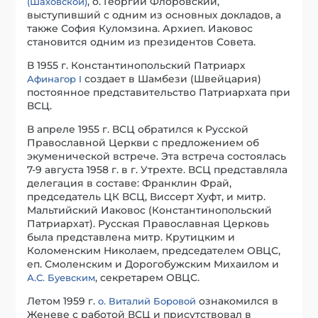
, о. Георгий Флоровский,
(Шаховской)
выступивший с одним из основных докладов, а
также София Куломзина. Архиеп. Иаковос
становится одним из президентов Совета.
В 1955 г. Константинопольский Патриарх
создает в Шамбези (Швейцария)
Афинагор I
постоянное представительство Патриархата при
ВСЦ.
В апреле 1955 г. ВСЦ обратился к Русской
Православной Церкви с предложением об
экуменической встрече. Эта встреча состоялась
7-9 августа 1958 г. в г. Утрехте. ВСЦ представляла
делегация в составе: Франклин Фрай,
председатель ЦК ВСЦ, Виссерт Хуфт, и митр.
Мальтийский Иаковос (Константинопольский
Патриархат). Русская Православная Церковь
была представлена митр. Крутицким и
Коломенским Николаем, председателем ОВЦС,
еп. Смоленским и Дорогобужским Михаилом и
, секретарем ОВЦС.
А.С. Буевским
Летом 1959 г.
ознакомился в
о. Виталий Боровой
Женеве с работой ВСЦ и присутствовал в