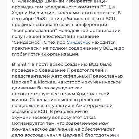
О. Александр Шмеман избирается вице-
президентом молодежного комитета ВСЦ, а
Ходр и Ниссиотис – членами этого комитета. В
сентябре 1948 г. они добились того, что ВСЦ
профинансировало созыв конференции
“всеправославной” молодежной организации,
получившей впоследствии название
“Синдесмос”. С тех пор
находится
Синдесмос
практически на полном содержании у ВСЦ и др.
глобалистских организаций.
В 1948 г. в противовес созданию ВСЦ было
проведено Совещание Предстоятелей и
представителей Автокефальных Православных
Церквей в Москве, на котором экуменическое
движение было осуждено как
несоответствующее целям Христианской
жизни. Совещание вынесло решение
воздержаться от участия в Амстердамской
ассамблее ВСЦ. В резолюции по
экуменическому вопросу этот отказ
мотивируется тем, что
современное нам
экуменическое движение не обеспечивает
дела воссоединения Церквей благодатными