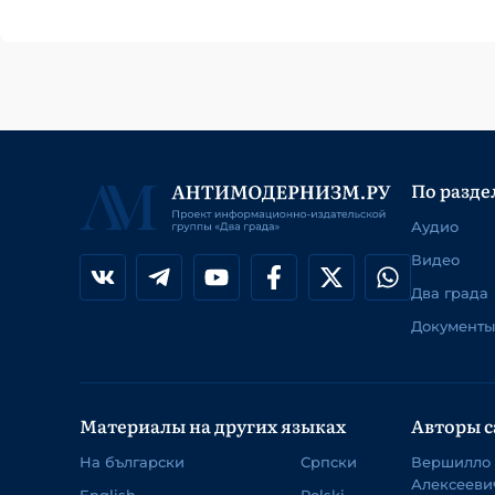
По разде
Аудио
Видео
Два града
Документы
Материалы на других языках
Авторы с
На български
Српски
Вершилло
Алексееви