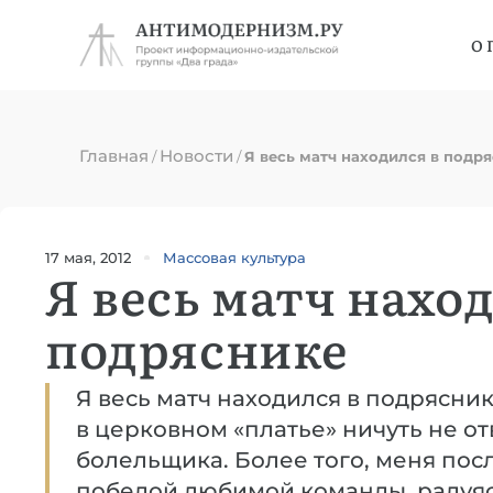
О 
Главная
Новости
/
/
Я весь матч находился в подр
17 мая, 2012
Массовая культура
Я весь матч нахо
подряснике
Я весь матч находился в подрясник
в церковном «платье» ничуть не о
болельщика. Более того, меня пос
победой любимой команды, радуяс