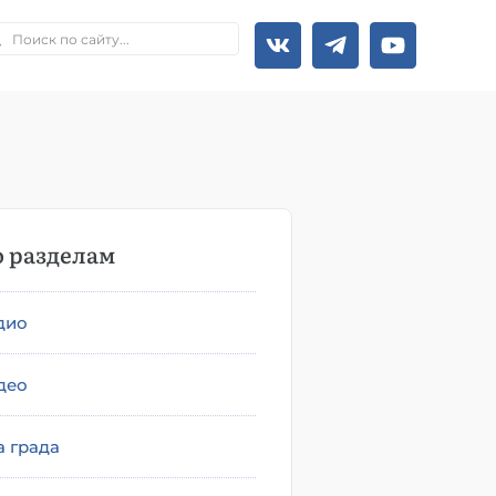
 разделам
дио
део
а града