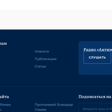
лам
Радио «Анти
Новости
СЛУШАТЬ
Публикации
Статьи
айта
Подписаться на
 Роман
Протоиерей Божидар
ч
Главев