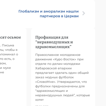
Глобализм и аморализм нашли
партнеров в Церкви
сят осьмое
Профанация для
“неравнодушных и
й. Письма
здравомыслящих”
ы, чтобы я
апоминал о
Православное молодежное
о есть, о
движение «Курс-Восток» при
вом,
отделе по делам молодежи
и муке
Хабаровской епархии
мне
предлагает сделать один общий
заказ модных футболок
«СловоМне». Утверждается, что
футболки предназначены для
“здравомыслящих и
неравнодушных людей”, которые
хотят