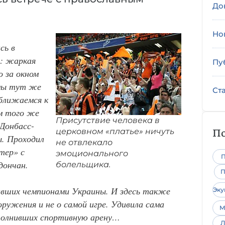
До
Но
сь в
й: жаркая
Пу
о за окном
 мы тут же
Ст
иближаемся к
м того же
Присутствие человека в
Донбасс-
По
церковном «платье» ничуть
ы. Проходил
не отвлекало
тер» с
эмоционального
П
дончан.
болельщика.
П
авших чемпионами Украины. И здесь также
Эк
оружения и не о самой игре. Удивила сама
М
аполнивших спортивную арену…
Л