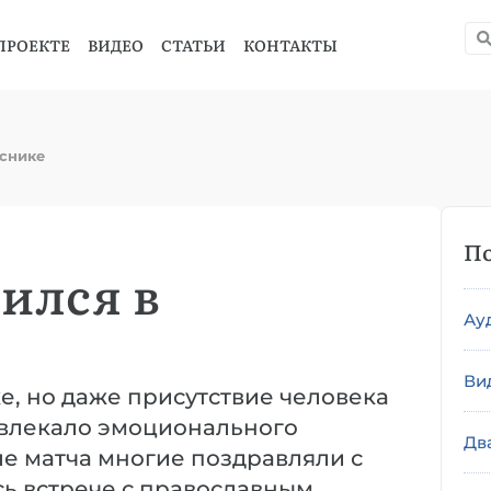
ПРОЕКТЕ
ВИДЕО
СТАТЬИ
КОНТАКТЫ
яснике
По
дился в
Ау
Ви
е, но даже присутствие человека
твлекало эмоционального
Дв
ле матча многие поздравляли с
ь встрече с православным