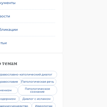
кументы
вости
бликации
атьи
 темам
равославно-католический диалог
равославие
Патологическая речь
Патологическое
уменизм
сознание
одернизм
Диалог с исламом
жемиссионерство
Идеологии