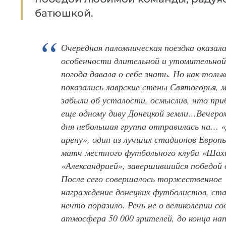
батюшкой.
Очередная паломническая поездка оказала
особенности длительной и утомительно
погода давала о себе знать. Но как тольк
показались лаврские стены Святогорья,
забыли об усталости, осмыслив, что пр
еще одному диву Донецкой земли…Вечеро
дня небольшая группа отправилась на… «
арену», один из лучших стадионов Европ
матч местного футбольного клуба «Шах
«Александрией», завершившийся победой 
После сего совершалось торжественное
награждение донецких футболистов, ст
нечто поразило. Речь не о великолепии со
атмосфера 50 000 зрителей, до конца н