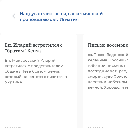
Надругательство над аскетической
проповедью свт. Игнатия
Еп. Иларий встретился с
Письмо восемьде
“братом” Бенуа
св. Тихон Задонски
келейные Просишь т
Еп. Макаровский Иларий
тебе при письмах н
встретился с представителем
последних четырех, т
общины Тезе братом Бенуа,
смерти, суде Христо
который находится с визитом в
царствии небесном 
Украине.
вечной. Хорошо: и 