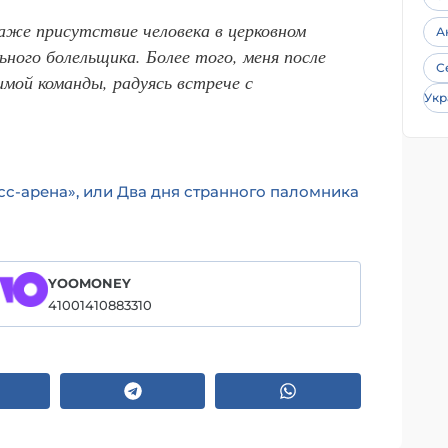
даже присутствие человека в церковном
А
ного болельщика. Более того, меня после
С
имой команды, радуясь встрече с
Укр
сс-арена», или Два дня странного паломника
YOOMONEY
41001410883310