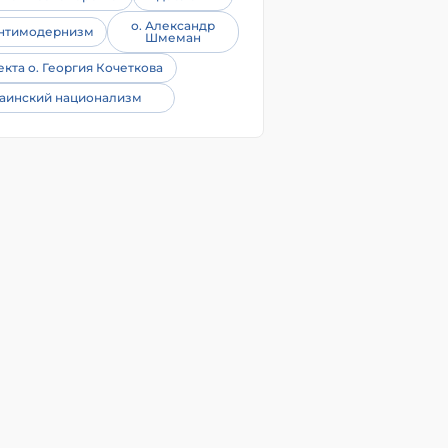
о. Александр
нтимодернизм
Шмеман
екта о. Георгия Кочеткова
аинский национализм