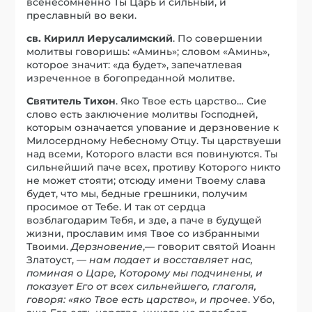
всенесомненно Ты Царь и сильный, и
преславный во веки.
св. Кирилл Иерусалимский
. По совершении
молитвы говоришь: «Аминь»; словом «Аминь»,
которое значит: «да будет», запечатлевая
изреченное в богопреданной молитве.
Святитель Тихон
. Яко Твое есть царство… Сие
слово есть заключение молитвы Господней,
которым означается упование и дерзновение к
Милосердному Небесному Отцу. Ты царствуеши
над всеми, Которого власти вся повинуются. Ты
сильнейший паче всех, противу Которого никто
не может стояти; отсюду имени Твоему слава
будет, что мы, бедные грешники, получим
просимое от Тебе. И так от сердца
возблагодарим Тебя, и зде, а паче в будущей
жизни, прославим имя Твое со избранными
Твоими.
Дерзновение
,— говорит святой Иоанн
Златоуст, —
нам подает и восставляет нас,
поминая о Царе, Которому мы подчинены, и
показует Его от всех сильнейшего, глаголя,
говоря: «яко Твое есть царство», и прочее
. Убо,