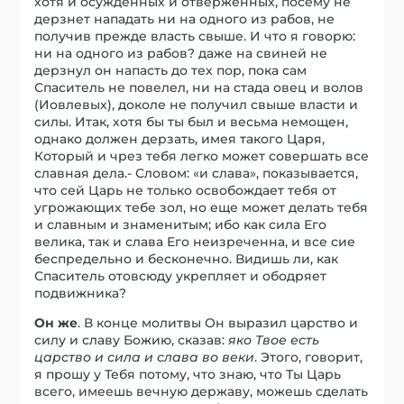
хотя и осужденных и отверженных, посему не
дерзнет нападать ни на одного из рабов, не
получив прежде власть свыше. И что я говорю:
ни на одного из рабов? даже на свиней не
дерзнул он напасть до тех пор, пока сам
Спаситель не повелел, ни на стада овец и волов
(Иовлевых), доколе не получил свыше власти и
силы. Итак, хотя бы ты был и весьма немощен,
однако должен дерзать, имея такого Царя,
Который и чрез тебя легко может совершать все
славная дела.- Словом: «и слава», показывается,
что сей Царь не только освобождает тебя от
угрожающих тебе зол, но еще может делать тебя
и славным и знаменитым; ибо как сила Его
велика, так и слава Его неизреченна, и все сие
беспредельно и бесконечно. Видишь ли, как
Спаситель отовсюду укрепляет и ободряет
подвижника?
Он же
. В конце молитвы Он выразил царство и
силу и славу Божию, сказав:
яко Твое есть
царство и сила и слава во веки
. Этого, говорит,
я прошу у Тебя потому, что знаю, что Ты Царь
всего, имеешь вечную державу, можешь сделать