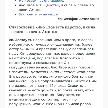
Но избави нас от лукавого,
Яко Твое есть царство, и сила, и слава, во
веки. Аминь
Заключительные мысли.
св. Феофан Затворник
Славословие «Яко Твое есть царство, и сила,
и слава, во веки. Аминь»
св. Златоуст
. Напоминанием о враге,- в словах:
избави нас от лукавого
,- сделавши нас более
осторожными и пресекши всякую беспечность
нашу, Он воодушевляет нас далее, представляя
нам того Царя, под властью Которого мы
воинствуем, и показывая, что Он
могущественнее всех.
Яко Твое есть
,- говорит
Спаситель,-
царство и сила и слава
. Итак, если
Его царство, то не должно никого бояться, так
как никто Ему не сопротивляется и никто с Ним
не разделяет власти. Ибо когда Спаситель
сказал:
Твое есть царство
, то показывает, что и
оный враг наш подчинен Богу, хотя, по-
видимому, еще и сопротивляется, по
попущению Божию. Ибо и он из числа рабов,