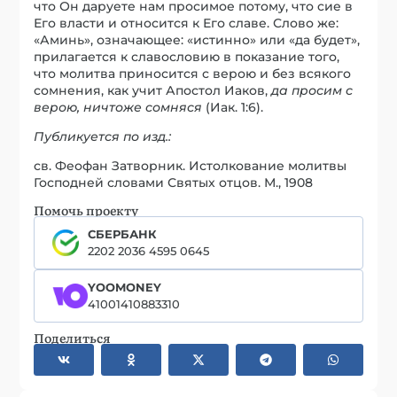
что Он даруете нам просимое потому, что cие в
Его власти и относится к Его славе. Слово же:
«Аминь», означающее: «истинно» или «да будет»,
прилагается к славословию в показание того,
что молитва приносится с верою и без всякого
сомнения, как учит Апостол Иаков,
да просим с
верою, ничтоже сомняся
(Иак. 1:6).
Публикуется по изд.:
св. Феофан Затворник. Истолкование молитвы
Господней словами Святых отцов. М., 1908
Помочь проекту
СБЕРБАНК
2202 2036 4595 0645
YOOMONEY
41001410883310
Поделиться