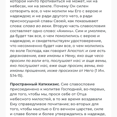
которой ничто противиться не может, ни на
небесах, ни на земле. Почему Он силен
сотворить все, о чем молили мы Его с верою и
надеждою; и не ради другого чего, а ради
присносущной славы Своей, как показывают
слова:
слава во веки
. Вторую часть славословия
составляет одно слово: «Аминь». Сим и умоляем,
да будет так все, о чем помолились с верою и
надеждою, и свидетельствуем удостоверение,
что несомненно будет нам все, о чем молились
по воле Господа, как говорит Апостол:
и cиe есть
дерзновение, еже имамы к Нему, яко аще чесо
просим по воли его, послушает нас: и аще вемы,
яко послушает нас, еже аще просим, вемы, яко
имамы прошения, ихже просихом от Него
(1 Ин.
5:14-15).
Пространный Катихизис
. Cиe славословие
присоединено к молитве Господней, во-первых,
для того, чтобы мы, прося себе от Отца
небесного милостей, в то же время воздавали
Ему справедливое почитание; во-вторых для
того, чтобы мыслью о Его вечном царстве, силе
и славе более и более утверждались в надежде,