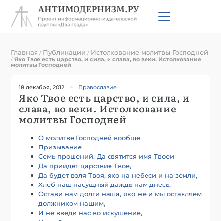
Главная
Публикации
Истолкование молитвы Господней
/
/
/
Яко Твое есть царство, и сила, и слава, во веки. Истолкование
молитвы Господней
18 декабря, 2012
Православие
Яко Твое есть царство, и сила, и
слава, во веки. Истолкование
молитвы Господней
О молитве Господней вообще.
Призывание
Семь прошений. Да святится имя Твоеи
Да приидет царствие Твое,
Да будет воля Твоя, яко на небеси и на земли,
Хлеб наш насущный даждь нам днесь,
Остави нам долги наша, яко же и мы оставляем
должником нашим,
И не введи нас во искушение,