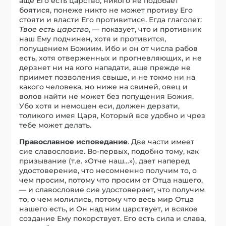
аще Его есть царство, никого не подобает
боятися, понеже никто не может противу Его
стояти и власти Его противитися. Егда глаголет:
Твое есть царство
, — показует, что и противник
наш Ему подчинен, хотя и противится,
попущением Божиим. Ибо и он от числа рабов
есть, хотя отверженных и прогневляющих, и не
дерзнет ни на кого нападати, аще прежде не
приимет позволения свыше, и не токмо ни на
какого человека, но ниже на свиней, овец и
волов найти не может без попущения Божия.
Убо хотя и немощен еси, должен дерзати,
толикого имея Царя, Который все удобно и чрез
тебе может делать.
Православное исповедание
. Две части имеет
cие славословие. Во-первых, подобно тому, как
призывание (т.е. «Отче наш…»), дает наперед
удостоверение, что несомненно получим то, о
чем просим, потому что просим от Отца нашего,
— и славословие cиe удостоверяет, что получим
то, о чем молились, потому что весь мир Отца
нашего есть, и Он над ним царствует, и всякое
создание Ему покорствует. Его есть сила и слава,