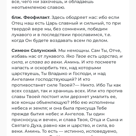
все, чего ни захочешь, и обладаешь
неотъемлемою славою.
блж. Феофилакт
. Здесь ободряет нас: ибо если
Отец наш есть Царь славный и сильный, то при
твердой вере мы, без сомнения, победим
лукавого и в последствии прославимся, т.е.
когда Он будете воздавать всем по делом.
Симеон Солунский
. Мы немощны. Сам Ты, Отче,
избавь нас от лукавого.
Яко Твое есть царство, и
сила, и слава во веки. Аминь
. И кто посмеете
напасть и оскорбить тех, над которыми
царствуешь, Ты Владыко и Господи, и над
Ангелами господствующий? И кто
противостанет силе Твоей?— Никто. Ибо Ты как
всех создал, так и хранишь всех. Или кто против
славы Твоей постоит или дерзнет умалить ее,
все концы объемлющую? Ибо ею исполнены
небеса и земля; и она была присуща Тебе
прежде бытия небес и Ангелов. Ты один
присносущ и вечен, и слава Твоя, Отца и Сына и
Святаго Духа, равно как и царство, и сила, во
веки. Аминь. То есть — истинно, исповедуемо,