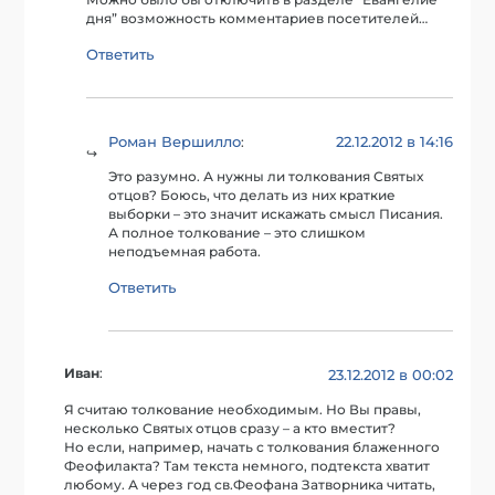
дня” возможность комментариев посетителей…
Ответить
Роман Вершилло
22.12.2012 в 14:16
:
Это разумно. А нужны ли толкования Святых
отцов? Боюсь, что делать из них краткие
выборки – это значит искажать смысл Писания.
А полное толкование – это слишком
неподъемная работа.
Ответить
Иван
:
23.12.2012 в 00:02
Я считаю толкование необходимым. Но Вы правы,
несколько Святых отцов сразу – а кто вместит?
Но если, например, начать с толкования блаженного
Феофилакта? Там текста немного, подтекста хватит
любому. А через год св.Феофана Затворника читать,