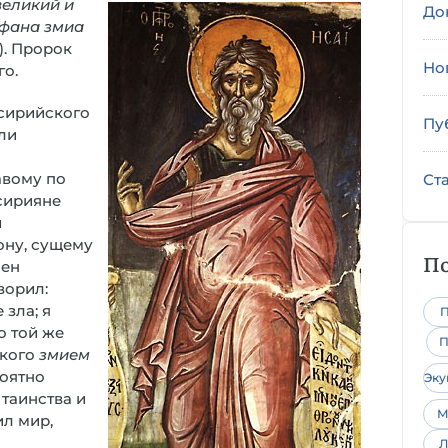
великий и
До
афана змиа
1). Пророк
Но
го.
ссирийского
Пу
ели
авому по
Ст
ссирияне
й
ону, сущему
По
лен
ворил:
зла; я
П
о той же
П
ского
змием
роятно
Эк
таинства и
М
ил мир,
Л