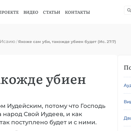
ПРОЕКТЕ
ВИДЕО
СТАТЬИ
КОНТАКТЫ
 Исаию
/
Якоже сам уби, такожде убиен будет (Ис. 27:7)
По
акожде убиен
Ау
Ви
м Иудейским, потому что Господь
 народ Свой Иудеев, и как
Дв
ак поступлено будет и с ними.