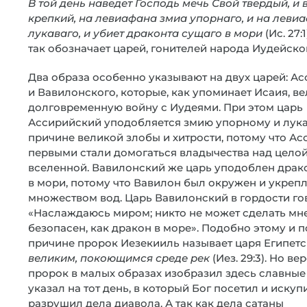
В той день наведет Господь мечь Свой твердый, и 
крепкий, на левиафана змиа упорнаго, и на леви
лукаваго, и убиет драконта сущаго в мори
(Ис. 27:
так обозначает царей, гонителей народа Иудейско
Два образа особенно указывают на двух царей: А
и Вавилонского, которые, как упоминает Исаия, в
долговременную войну с Иудеями. При этом царь
Ассирийский уподобляется змию упорному и лук
причине великой злобы и хитрости, потому что А
первыми стали домогаться владычества над цело
вселенной. Вавилонский же царь уподоблен драк
в мори, потому что Вавилон был окружен и укреп
множеством вод. Царь Вавилонский в гордости го
«Наслаждаюсь миром; никто не может сделать мне 
безопасен, как дракон в море». Подобно этому и п
причине пророк Иезекииль называет царя Египет
великим, покоющимся среде рек
(Иез. 29:3). Но ве
пророк в малых образах изобразил здесь славные 
указал на тот день, в который Бог посетил и искуп
разрушил дела диавола. А так как дела сатаны