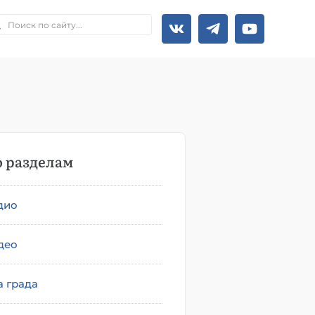
 разделам
дио
део
а града