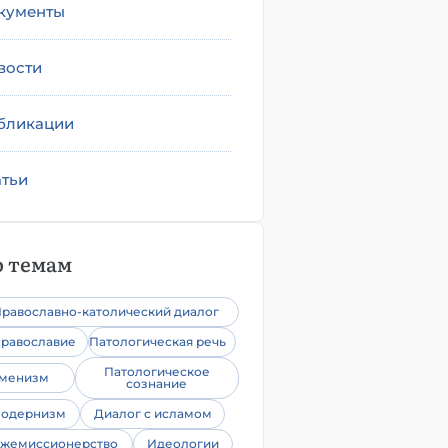
кументы
вости
бликации
атьи
 темам
равославно-католический диалог
равославие
Патологическая речь
Патологическое
уменизм
сознание
одернизм
Диалог с исламом
жемиссионерство
Идеологии