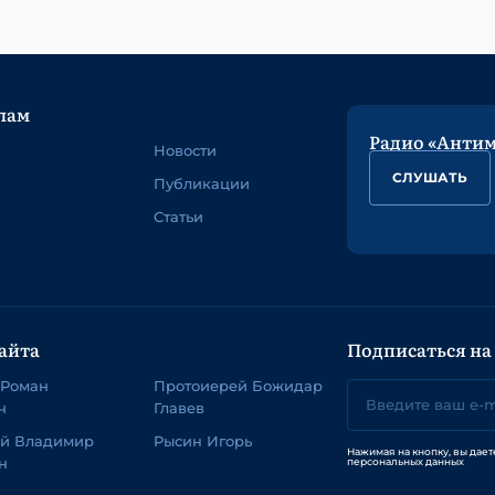
лам
Радио «Анти
Новости
СЛУШАТЬ
Публикации
Статьи
айта
Подписаться на
 Роман
Протоиерей Божидар
ч
Главев
ей Владимир
Рысин Игорь
Нажимая на кнопку, вы дает
н
персональных данных