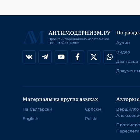
По разде
Аудио
Видео
Два града
Документы
Материалы на других языках
Авторы с
На български
Српски
Вершилло
Алексееви
English
Polski
Протоиер
Переслеги