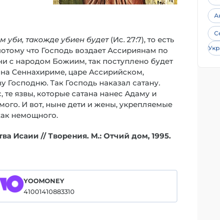
А
С
ам уби, такожде убиен будет
(Ис. 27:7), то есть
Укр
отому что Господь воздает Ассириянам по
они с народом Божиим, так поступлено будет
 на Сеннахириме, царе Ассирийском,
у Господню. Так Господь наказал сатану.
, те язвы, которые сатана нанес Адаму и
мого. И вот, ныне дети и жены, укрепляемые
как немощного.
а Исаии // Творения. М.: Отчий дом, 1995.
YOOMONEY
41001410883310