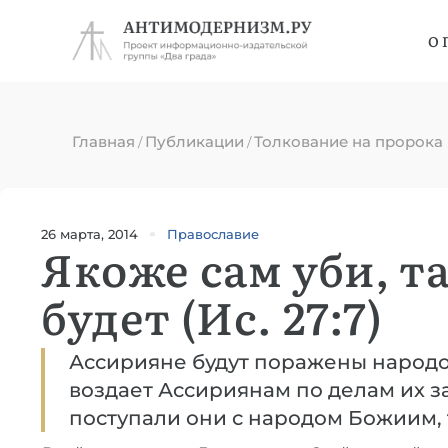
О 
Главная
Публикации
Толкование на пророка
/
/
26 марта, 2014
Православие
Якоже сам уби, т
будет (Ис. 27:7)
Ассирияне будут поражены народо
воздает Ассириянам по делам их за
поступали они с народом Божиим, т