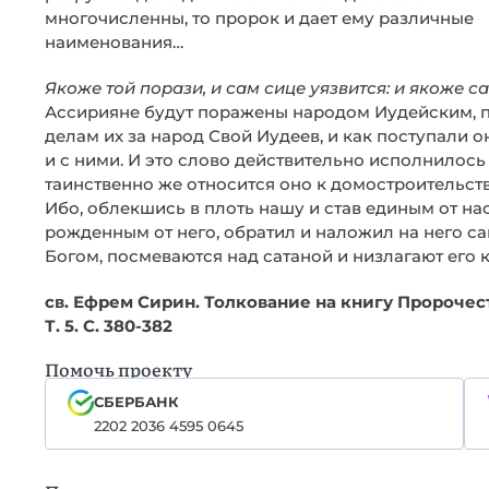
многочисленны, то пророк и дает ему различные
наименования…
Якоже той порази, и сам сице уязвится: и якоже с
Ассирияне будут поражены народом Иудейским, п
делам их за народ Свой Иудеев, и как поступали 
и с ними. И это слово действительно исполнилось
таинственно же относится оно к домостроительств
Ибо, облекшись в плоть нашу и став единым от нас
рожденным от него, обратил и наложил на него са
Богом, посмеваются над сатаной и низлагают его 
св. Ефрем Сирин. Толкование на книгу Пророчеств
Т. 5. С. 380-382
Помочь проекту
СБЕРБАНК
2202 2036 4595 0645