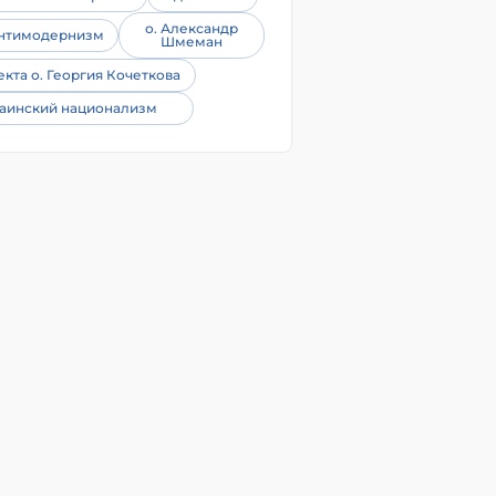
о. Александр
нтимодернизм
Шмеман
екта о. Георгия Кочеткова
аинский национализм