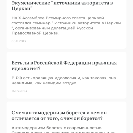
Экуменические “источники авторитета в
Церкви”
На X Ассамблее Всемирного совета церквей
состоялся семинар ” Источники авторитета в Церкви
“, организованный делегацией Русской
Православной Церкви.
05.11.2013
Есть ли в Российской Федерации правящая
идеология?
В РФ есть правящая идеология и, как таковая, она
невидима, как невидим воздух.
14.07.2023
С чем антимодернизм борется и чем он
отличается от того, с чем он борется?
Антимодернизм борется с современностью.
Современность не нравится антимодернисту, и он