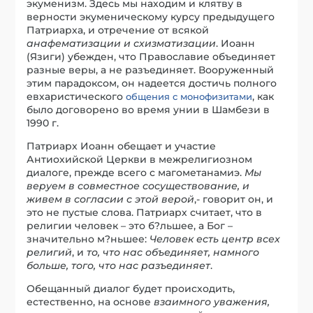
экуменизм. Здесь мы находим и клятву в
верности экуменическому курсу предыдущего
Патриарха, и отречение от всякой
анафематизации и схизматизации
. Иоанн
(Язиги) убежден, что Православие объединяет
разные веры, а не разъединяет. Вооруженный
этим парадоксом, он надеется достичь полного
евхаристического
, как
общения с монофизитами
было договорено во время унии в Шамбези в
1990 г.
Патриарх Иоанн обещает и участие
Антиохийской Церкви в межрелигиозном
диалоге, прежде всего с магометанамиэ.
Мы
веруем в совместное сосуществование, и
живем в согласии с этой верой
,- говорит он, и
это не пустые слова. Патриарх считает, что в
религии человек – это б?льшее, а Бог –
значительно м?ньшее:
Человек есть центр всех
религий
, и
то, что нас объединяет, намного
больше, того, что нас разъединяет
.
Обещанный диалог будет происходить,
естественно, на основе
взаимного уважения,