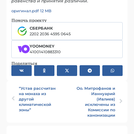
равенства и принятия различий
.
оригинал.pdf 12 MB
Помочь проекту
СБЕРБАНК
2202 2036 4595 0645
YOOMONEY
41001410883310
Поделиться
“Устав рассчитан
Оо. Митрофанов и
на монаха из
Ианнуарий
другой
(Ивлиев)
климатической
исключены из
зоны”
Комиссии по
канонизации