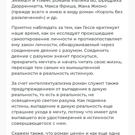
Энимал» и «1984», романы Ивлина Во, Фридриха
Дюрренматта, Макса Фриша, Жана Жионо
(прежде всего я имею в виду роман «Король без
развлечений») и др.
Приятно наблюдать за тем, как Гессе критикует
наше время, как он исследует происшедшее
самооткровение личности и противопоставляет
ему закон личности, обнаруживаемый через
соединение деяния с разумом. Соединить
деяние с разумом значит проснуться,
прекратить мечтать и начать читать свою жизнь,
переходя тем самым из вымышленной
реальности в реальность истинную.
За счет интеллектуализма роман служит также
предупреждением от выпадения в дикую
реальность, то есть в реальность, не
освещенную светом разума. Как подмена
истины, выпадение в дикую реальность еще
страшнее ухода в мечту, потому что имеет для
выпавшего все удостоверения в истинности
совершающегося с ним.
Скажем также, что роман ценен и как еще одна