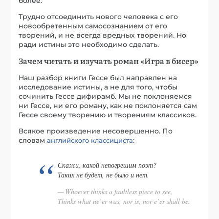
более.
Трудно отсоединить нового человека с его
новообретенным самосознанием от его
творений, и не всегда вредных творений. Но
ради истины это необходимо сделать.
Зачем читать и изучать роман «Игра в бисер»
Наш разбор книги Гессе был направлен на
исследование истины, а не для того, чтобы
сочинить Гессе дифирамб. Мы не поклоняемся
ни Гессе, ни его роману, как не поклоняется сам
Гессе своему творению и творениям классиков.
Всякое произведение несовершенно. По
словам
:
английского классициста
Скажи, какой непогрешим поэт?
Таких не будет, не было и нет.
Whoever thinks a faultless piece to see,
Thinks what ne’er was, nor is, nor e’er shall be.