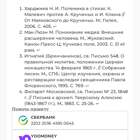
Харджиев Н. И. Полемика в стихах: К.
Малевич против А. Крученых и И. Клюна //
От Маяковского до Крученых. М.: Гилея,
2006. С. 405.
↩︎
Мак-Люэн М. Понимание медиа: Внешние
расширения человека. М., Жуковский:
Канон-Пресс-Ц; Кучково поле, 2003. С. 51 et
pass.
↩︎
Игнатий (Брянчанинов), св. Письмо 548. О
правильной молитве, положении Церкви
монашества. 14 февраля 1865 г. // Собрание
писем. М., СПб.: Центр изучения, охраны и
реставрации наследия священника Павла
Флоренского, 1995. С. 769.
↩︎
Филарет Московский, св. Письмо № 23, 1848
г. // Письма к архиеп. Тверскому Алексию
(1843-1867 гг.). М., 1883. С. 25-26.
↩︎
Помочь проекту
СБЕРБАНК
2202 2036 4595 0645
YOOMONEY