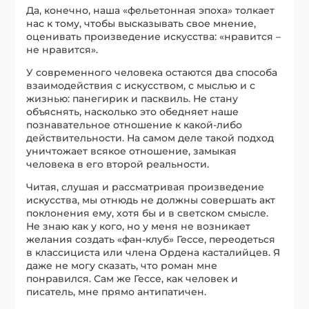
Да, конечно, наша «фельетонная эпоха» толкает
нас к тому, чтобы высказывать свое мнение,
оценивать произведение искусства: «нравится –
не нравится».
У современного человека остаются два способа
взаимодействия с искусством, с мыслью и с
жизнью: панегирик и пасквиль. Не стану
объяснять, насколько это обедняет наше
познавательное отношение к какой-либо
действительности. На самом деле такой подход
уничтожает всякое отношение, замыкая
человека в его второй реальности.
Читая, слушая и рассматривая произведение
искусства, мы отнюдь не должны совершать акт
поклонения ему, хотя бы и в светском смысле.
Не знаю как у кого, но у меня не возникает
желания создать «фан-клуб» Гессе, переодеться
в классициста или члена Ордена касталийцев. Я
даже не могу сказать, что роман мне
понравился. Сам же Гессе, как человек и
писатель, мне прямо антипатичен.