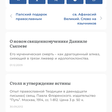
Папский подарок
св. Афанасий
православным
Великий. Слово на
язычников
О новом священномученике Данииле
Сысоеве
Его мученическая смерть – как драгоценный алмаз,
сияющий в грязи лжевер и идолопоклонства.
01.12.2009
Столп и утверждение истины
Опыт православной Теодицеи в двенадцати
письмах) свящ. Павла Флоренского. издательство
“Путь”. Москва, 1914, сс. 1-812. Цена 3 р. 50 к.
30.09.2012