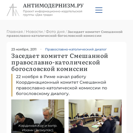
Главная
Новости
Фото дня
/
/
/
Заседает комитет Смешанной
православно-католической богословской комиссии
23 ноября, 2011
Православно-католический диалог
Заседает комитет Смешанной
православно-католической
богословской комиссии
22 ноября в Риме начал работу
Координационный комитет Смешанной
православно-католической комиссии по
богословскому диалогу.
Кардинал Кох и митр.
Иоанн (Зизиулас).