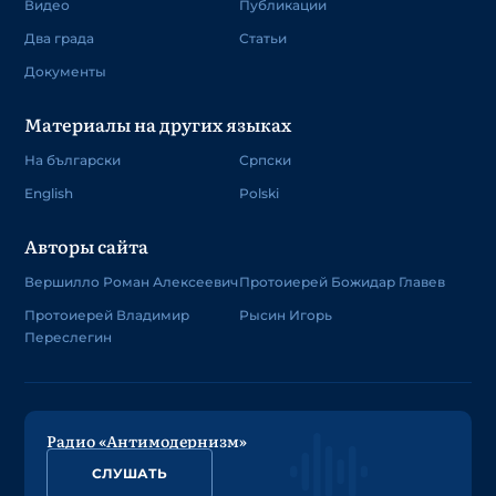
Видео
Публикации
Два града
Статьи
Документы
Материалы на других языках
На български
Српски
English
Polski
Авторы сайта
Вершилло Роман Алексеевич
Протоиерей Божидар Главев
Протоиерей Владимир
Рысин Игорь
Переслегин
Радио «Антимодернизм»
СЛУШАТЬ