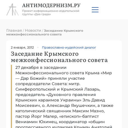
Главная
Новости
/
/
Заседание Крымского
межконфессионального совета
2 января, 2012
Православно-иудейский диалог
Заседание Крымского
межконфессионального совета
27 декабря в заседании
Межконфессионального совета Крыма «Мир
— Дар Божий» приняли участие
сопредседатели Совета: митр.
Симферопольский и Крымский Лазарь,
председатель «Духовного правления
Крымских караимов Украины» Эль Давид
Моисеевич, о. Александр Якушечкин, а также
католический священник Максим Мазно,
пастор Йорг Малер, «епископ»-баптист
Вениамин Юхимец, координатор «общин
прогрессивного иудаизма Крыма» Анатолий