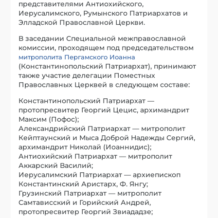
представителями Антиохийского,
Иерусалимского, Румынского Патриархатов и
Элладской Православной Церкви.
В заседании Специальной межправославной
комиссии, проходящем под председательством
митрополита Пергамского Иоанна
(Константинопольский Патриархат), принимают
также участие делегации Поместных
Православных Церквей в следующем составе:
Константинопольский Патриархат —
протопресвитер Георгий Цецис, архимандрит
Максим (Пофос);
Александрийский Патриархат — митрополит
Кейптаунский и Мыса Доброй Надежды Сергий,
архимандрит Николай (Иоаннидис);
Антиохийский Патриархат — митрополит
Аккарский Василий;
Иерусалимский Патриархат — архиепископ
Константинский Аристарх, Ф. Янгу;
Грузинский Патриархат — митрополит
Самтависский и Горийский Андрей,
протопресвитер Георгий Звиададзе;