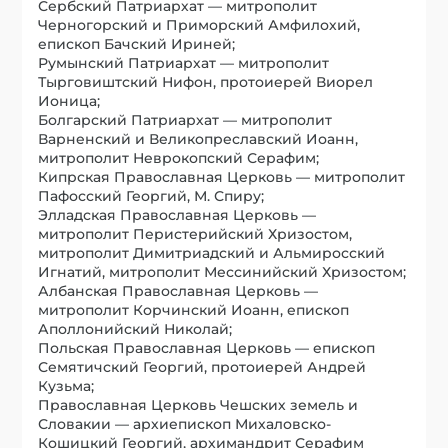
Сербский Патриархат — митрополит
Черногорский и Приморский Амфилохий,
епископ Бачский Ириней;
Румынский Патриархат — митрополит
Тырговиштский Нифон, протоиерей Виорел
Ионица;
Болгарский Патриархат — митрополит
Варненский и Великопреславский Иоанн,
митрополит Неврокопский Серафим;
Кипрская Православная Церковь — митрополит
Пафосский Георгий, М. Спиру;
Элладская Православная Церковь —
митрополит Перистерийский Хризостом,
митрополит Димитриадский и Альмиросский
Игнатий, митрополит Мессинийский Хризостом;
Албанская Православная Церковь —
митрополит Корчинский Иоанн, епископ
Аполлонийский Николай;
Польская Православная Церковь — епископ
Семятичский Георгий, протоиерей Андрей
Кузьма;
Православная Церковь Чешских земель и
Словакии — архиепископ Михаловско-
Кошицкий Георгий, архимандрит Серафим