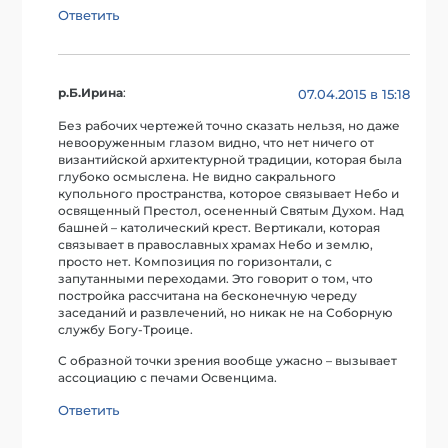
Ответить
р.Б.Ирина
:
07.04.2015 в 15:18
Без рабочих чертежей точно сказать нельзя, но даже
невооруженным глазом видно, что нет ничего от
византийской архитектурной традиции, которая была
глубоко осмыслена. Не видно сакрального
купольного пространства, которое связывает Небо и
освященный Престол, осененный Святым Духом. Над
башней – католический крест. Вертикали, которая
связывает в православных храмах Небо и землю,
просто нет. Композиция по горизонтали, с
запутанными переходами. Это говорит о том, что
постройка рассчитана на бесконечную череду
заседаний и развлечений, но никак не на Соборную
службу Богу-Троице.
С образной точки зрения вообще ужасно – вызывает
ассоциацию с печами Освенцима.
Ответить