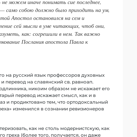
— не можем иначе понимать сие последнее,
м — само собою должно было приходить на ум,
вятой Апостол остановился на сем и
ление сей мысли в уме читающих, чтоб они,
азуметь, как: согрешили в нем. Так важно
олкование Послания апостола Павла к
го на русский язык профессоров духовных
 и перевод на славянский св. равноап.
подлинника, никоим образом не искажает его
старый перевод искажает смысл, как и в
раз и продиктовано тем, что ортодоксальный
реха» изменился в сознании ревизионеров
теризовать, как не столь модернистскую, как
 греха (более того, получается, он даже