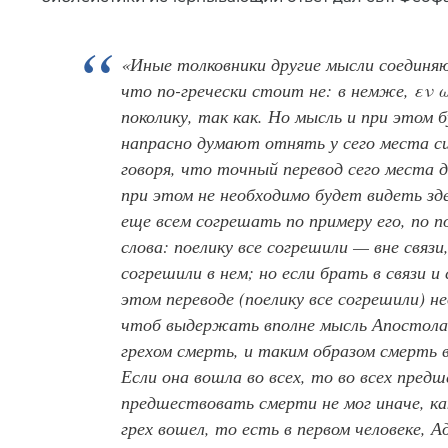
«Иные толковники другие мысли соединя
что по-гречески стоит не: в немже, εν ω
поколику, так как. Но мысль и при этом 
напрасно думают отнять у сего места си
говоря, что точный перевод сего места 
при этом не необходимо будет видеть зд
еще всем согрешать по примеру его, по п
слова: поелику все согрешили — вне связ
согрешили в нем; но если брать в связи 
этом переводе (поелику все согрешили) н
чтоб выдержать вполне мысль Апостола. 
грехом смерть, и таким образом смерть 
Если она вошла во всех, то во всех предш
предшествовать смерти не мог иначе, как
грех вошел, то есть в первом человеке, 