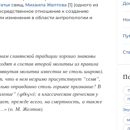
До
татья
свящ.
Михаила Желтова
[1] (одного из
епосредственное отношение к созданию
ти изменения в области антропологии и
Но
Пу
Ст
нам славянской традиции хорошо знакомы
входят в состав второй молитвы из правила
омянутая молитва известна не столь широко).
По
т, что в нем незримо присутствует “семя”,
лько оправданно столь горькое признание? В
П
ление” (φθορά; в классическом греческом у
П
вает, прежде всего, на смертность, а также
…» (о. М. Желтов).
Эк
М
Л