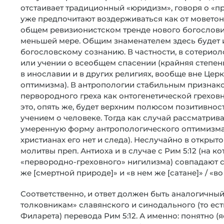
отстаивает традиционный «юридизм», говоря о «п
уже предпочитают воздерживаться как от моветона
общем ревизионистском тренде нового богословия,
меньшей мере. Общим знаменателем здесь будет 
богословскому сознанию. В частности, в сотериол
или учении о всеобщем спасении (крайняя степен
в инославии и в других религиях, вообще вне Цер
оптимизма). В антропологии стабильным признако
первородного греха как онтогенетической греховн
это, опять же, будет верхним полюсом позитивно
учением о человеке. Тогда как случай рассматрив
умеренную форму антропологического оптимизма (
христианах его нет и следа). Неслучайно в откры
молитвы преп. Антиоха и в случае с Рим 5:12 (на 
«первородно-греховного» нигилизма) совпадают са
же [смертной природе]» и «в нем же [сатане]» / «во
Соответственно, и ответ должен быть аналогичны
толковникам» славянского и синодального (то ест
Филарета) перевода Рим 5:12. А именно: понятно (