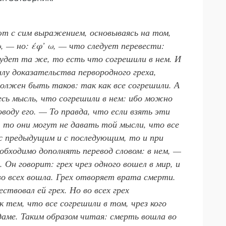
ют с сим выражением, основываясь на том,
, — но: έφ’ ω, — что следует перевести:
будет та же, то есть что согрешили в нем. И
лу доказательства первородного греха,
должен быть таков: так как все согрешили. А
есь мысль, что согрешили в нем: ибо можно
оводу его. — То правда, что если взять эти
и, то они могут не давать той мысли, что все
и с предыдущим и с последующим, то и при
еобходимо дополнять перевод словом: в нем, —
Он говорит: грех чрез одного вошел в мир, и
во всех вошла. Грех отворяет врата смерти.
ествовал ей грех. Но во всех грех
 тем, что все согрешили в том, чрез кого
Адаме. Таким образом читая: смерть вошла во