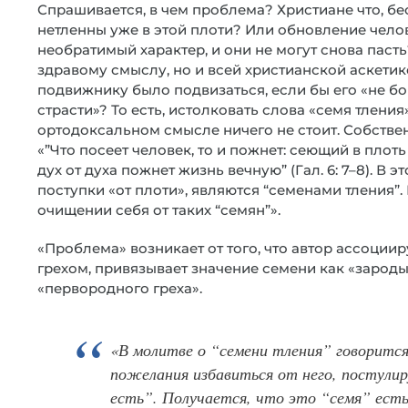
Спрашивается, в чем проблема? Христиане что, б
нетленны уже в этой плоти? Или обновление челов
необратимый характер, и они не могут снова пасть
здравому смыслу, но и всей христианской аскетик
подвижнику было подвизаться, если бы его «не бо
страсти»? То есть, истолковать слова «семя тлени
ортодоксальном смысле ничего не стоит. Собствен
«”Что посеет человек, то и пожнет: сеющий в плот
дух от духа пожнет жизнь вечную” (Гал. 6: 7–8). В 
поступки «от плоти», являются “семенами тления”
очищении себя от таких “семян”».
«Проблема» возникает от того, что автор ассоции
грехом, привязывает значение семени как «зарод
«первородного греха».
«В молитве о “семени тления” говорится 
пожелания избавиться от него, постулир
есть”. Получается, что это “семя” есть 