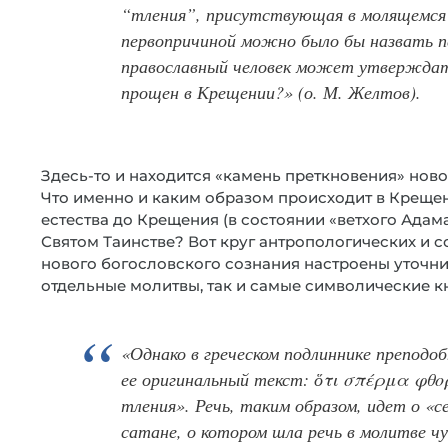
“тления”, присутствующая в молящемся н
первопричиной можно было бы назвать п
православный человек может утверждать 
прощен в Крещении?» (о. М. Желтов).
Здесь-то и находится «камень преткновения» ново
Что именно и каким образом происходит в Креще
естества до Крещения (в состоянии «ветхого Адама
Святом Таинстве? Вот круг антропологических и с
нового богословского сознания настроены уточни
отдельные молитвы, так и самые символические кн
«Однако в греческом подлиннике преподо
ее оригинальный текст: ὅτι σπέρμα φθορ
тления». Речь, таким образом, идет о «се
сатане, о котором шла речь в молитве 