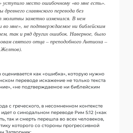
ь» уступило место ошибочному «во мне есть».
ы древнего славянского перевода без
т молитвы заметно изменился. В нем
и во мне», не подтверждаемое ни библейским
ем, так и ряд других ошибок. Наверное, было
овам святого отца – преподобного Антиоха –
 Желтов).
в оценивается как «ошибка», которую нужно
янском переводе искажение не только текста
ение», «не подтверждаемое ни библейским
да с греческого, в несомненном контексте
идет о синодальном переводе Рим 5:12 («как
ь, так и смерть перешла во всех человеков,
ритику которого со стороны прогрессивной
н Затворник: