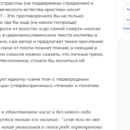
есстрастны (не подвержены страданию) и
еческого естества христиан носит
А
? – Это противоречило бы не только
С
е: где бы еще (на каком поприще)
роли от юности» и до самой смерти «мнози
Укр
я» в церковнославянском тексте молитвы в
но, сам автор и предлагает такое прочтение:
ь свою от плоти пожнет тление, а сеющий в
этом смысле можно сказать, что личные грехи,
. Несомненно, стоило бы молиться об
рует идиому «семя тли» с первородным
ыша» («первопричины») «тления» к понятию
в единственном числе и без какого-либо
уется только его наличие: “семя тли во мне
некая уникальная в своем роде первопричина