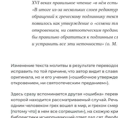
XVI веках правильное чтение «в нём ест
«В итоге из-за нескольких слоев редактур
обращений к греческому подлиннику текс
появилось как утверждение о «семени тл
откровением, ни святоотеческим предани
бы правильно обратиться к подлинным сл
и устранить все эти неточности» (о. М.
Изменение текста молитвы в результате переводо
исправить по той причине, что автор видит в слав
оригинала, но и его учения («ошибочное утвержд
откровением, ни святоотеческим преданием»).
Здесь сразу вспоминается другая «ошибка» перево
которой находится рассматриваемый случай. Речь 
одним человеком грех вошел в мир, и грехом смерт
[потому что] в нем все согрешили»), на схожую к
библеистики исчерпывающий ответ дал свт. Феофа