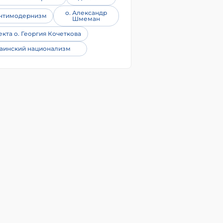
о. Александр
нтимодернизм
Шмеман
екта о. Георгия Кочеткова
аинский национализм