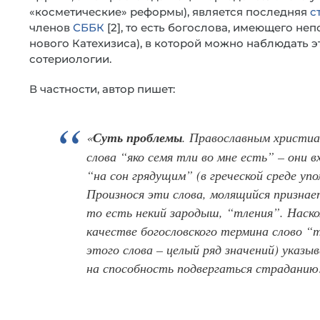
«косметические» реформы), является последняя
с
членов
СББК
[2], то есть богослова, имеющего н
нового Катехизиса), в которой можно наблюдать э
сотериологии.
В частности, автор пишет:
«
Суть проблемы
. Православным христиа
слова “яко семя тли во мне есть” – они 
“на сон грядущим” (в греческой среде уп
Произнося эти слова, молящийся признае
то есть некий зародыш, “тления”. Наско
качестве богословского термина слово “т
этого слова – целый ряд значений) указы
на способность подвергаться страданию