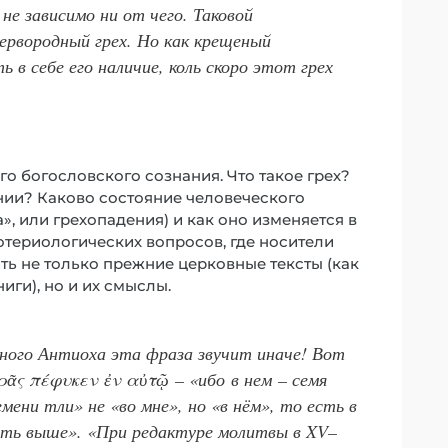
е зависимо ни от чего. Таковой
ервородный грех. Но как крещеный
в себе его наличие, коль скоро этот грех
го богословского сознания. Что такое грех?
нии? Каково состояние человеческого
», или грехопадения) и как оно изменяется в
отериологических вопросов, где носители
ть не только прежние церковные тексты (как
иги), но и их смыслы.
бного Антиоха эта фраза звучит иначе! Вот
ᾶς πέφυκεν ἐν αὐτῷ – «ибо в нем – семя
мени тли» не «во мне», но «в нём», то есть в
чуть выше». «При редактуре молитвы в XV–