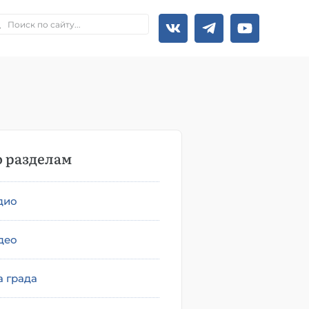
 разделам
дио
део
а града