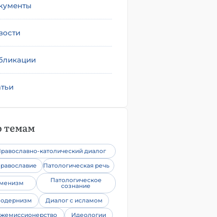
кументы
вости
бликации
атьи
 темам
равославно-католический диалог
равославие
Патологическая речь
Патологическое
уменизм
сознание
одернизм
Диалог с исламом
жемиссионерство
Идеологии