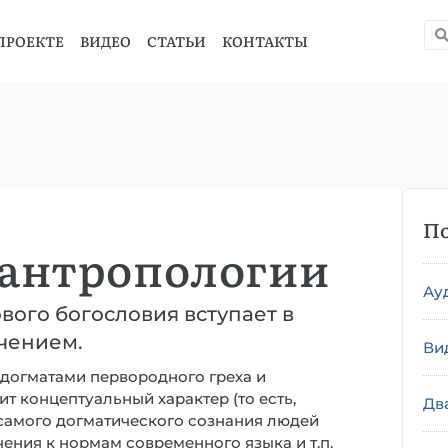
ПРОЕКТЕ
ВИДЕО
СТАТЬИ
КОНТАКТЫ
По
 антропологии
Ау
ого богословия вступает в
чением.
Ви
 догматами первородного греха и
т концептуальный характер (то есть,
Дв
 самого догматического сознания людей
чения к нормам современного языка и т.п.