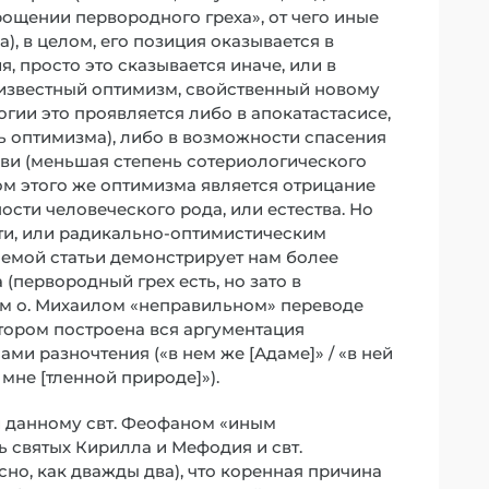
рощении первородного греха», от чего иные
), в целом, его позиция оказывается в
 просто это сказывается иначе, или в
известный оптимизм, свойственный новому
огии это проявляется либо в апокатастасисе,
ь оптимизма), либо в возможности спасения
кви (меньшая степень сотериологического
м этого же оптимизма является отрицание
ости человеческого рода, или естества. Но
сти, или радикально-оптимистическим
аемой статьи демонстрирует нам более
первородный грех есть, но зато в
том о. Михаилом «неправильном» переводе
котором построена вся аргументация
ми разночтения («в нем же [Адаме]» / «в ней
 мне [тленной природе]»).
й данному свт. Феофаном «иным
ь святых Кирилла и Мефодия и свт.
ясно, как дважды два), что коренная причина