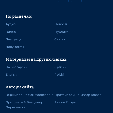
По разделам
Аудио
Новости
Видео
Публикации
Два града
Статьи
Документы
Материалы на других языках
На български
Српски
English
Polski
Авторы сайта
Вершилло Роман Алексеевич
Протоиерей Божидар Главев
Протоиерей Владимир
Рысин Игорь
Переслегин