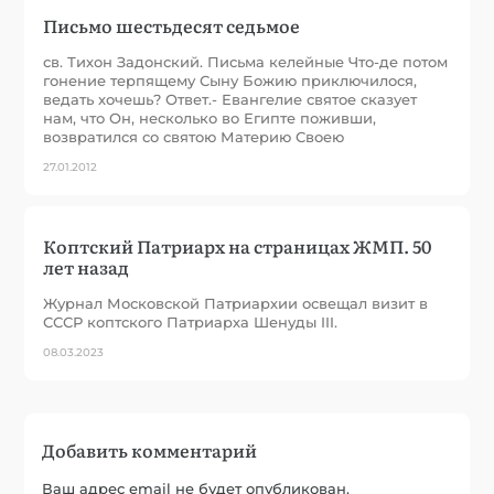
Письмо шестьдесят седьмое
св. Тихон Задонский. Письма келейные Что-де потом
гонение терпящему Сыну Божию приключилося,
ведать хочешь? Ответ.- Евангелие святое сказует
нам, что Он, несколько во Египте поживши,
возвратился со святою Материю Своею
27.01.2012
Коптский Патриарх на страницах ЖМП. 50
лет назад
Журнал Московской Патриархии освещал визит в
СССР коптского Патриарха Шенуды III.
08.03.2023
Добавить комментарий
Ваш адрес email не будет опубликован.