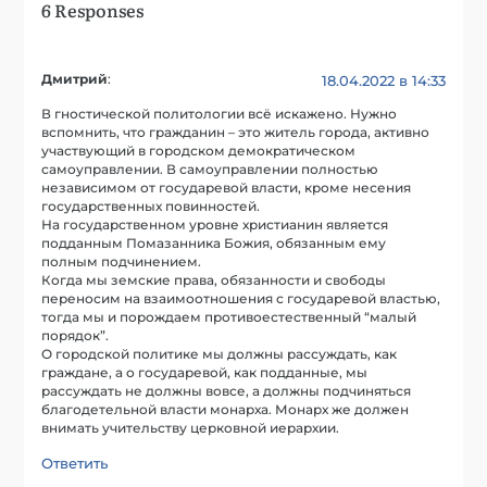
6 Responses
Дмитрий
:
18.04.2022 в 14:33
В гностической политологии всё искажено. Нужно
вспомнить, что гражданин – это житель города, активно
участвующий в городском демократическом
самоуправлении. В самоуправлении полностью
независимом от государевой власти, кроме несения
государственных повинностей.
На государственном уровне христианин является
подданным Помазанника Божия, обязанным ему
полным подчинением.
Когда мы земские права, обязанности и свободы
переносим на взаимоотношения с государевой властью,
тогда мы и порождаем противоестественный “малый
порядок”.
О городской политике мы должны рассуждать, как
граждане, а о государевой, как подданные, мы
рассуждать не должны вовсе, а должны подчиняться
благодетельной власти монарха. Монарх же должен
внимать учительству церковной иерархии.
Ответить