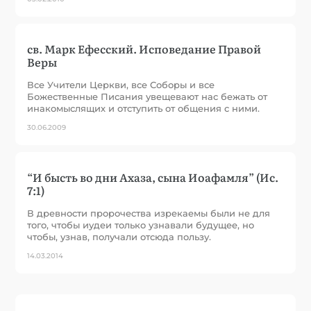
св. Марк Ефесский. Исповедание Правой
Веры
Все Учители Церкви, все Соборы и все
Божественные Писания увещевают нас бежать от
инакомыслящих и отступить от общения с ними.
30.06.2009
“И бысть во дни Ахаза, сына Иоафамля” (Ис.
7:1)
В древности пророчества изрекаемы были не для
того, чтобы иудеи только узнавали будущее, но
чтобы, узнав, получали отсюда пользу.
14.03.2014