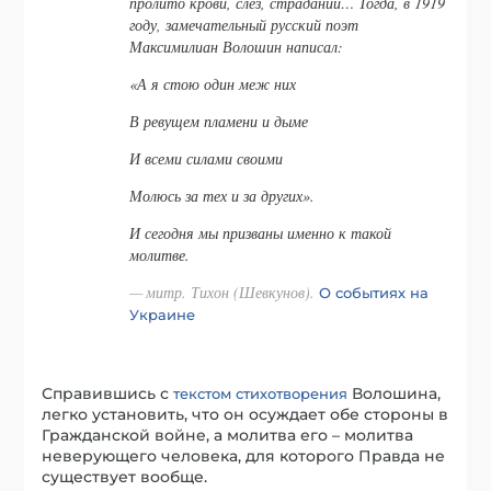
пролито крови, слёз, страданий… Тогда, в 1919
году, замечательный русский поэт
Максимилиан Волошин написал:
«А я стою один меж них
В ревущем пламени и дыме
И всеми силами своими
Молюсь за тех и за других».
И сегодня мы призваны именно к такой
молитве.
митр. Тихон (Шевкунов).
О событиях на
Украине
Справившись с
Волошина,
текстом стихотворения
легко установить, что он осуждает обе стороны в
Гражданской войне, а молитва его – молитва
неверующего человека, для которого Правда не
существует вообще.